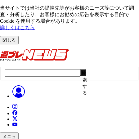
当サイトでは当社の提携先等がお客様のニーズ等について調
査・分析したり、お客様にお勧めの広告を表⽰する⽬的で
Cookie を使⽤する場合があります。
詳しくはこちら
閉じる
検
索
す
る
メニュ