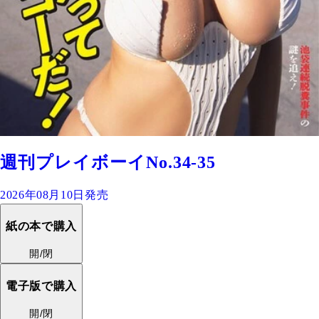
週刊プレイボーイNo.34-35
2026年08月10日発売
紙の本で購入
開/閉
電子版で購入
開/閉