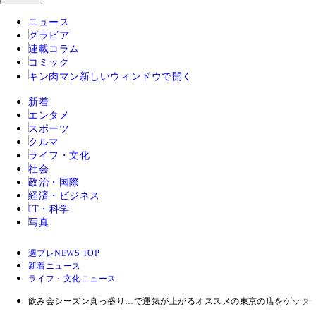
ニュース
グラビア
連載コラム
コミック
キン肉マン
新しいウィンドウで開く
新着
エンタメ
スポーツ
クルマ
ライフ・文化
社会
政治・国際
経済・ビジネス
IT・科学
写真
週プレNEWS TOP
新着ニュース
ライフ・文化ニュース
飲み会シーズン真っ盛り…で運気が上がるオススメの東京の店をゲッタ