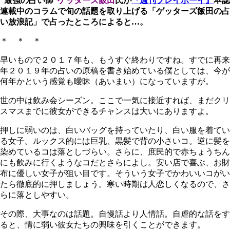
“最強の占い師”
ゲッターズ飯田
氏が
『週刊プレイボーイ』
本誌
連載中のコラムで旬の話題を取り上げる「ゲッターズ飯田の占
い放浪記」で占ったところによると…。
＊ ＊ ＊
早いもので２０１７年も、もうすぐ終わりですね。すでに再来
年２０１９年の占いの原稿を書き始めている僕としては、今が
何年かという感覚も曖昧（あいまい）になっていますが。
世の中は飲み会シーズン。ここで一気に接近すれば、まだクリ
スマスまでに彼女ができるチャンスは大いにありますよ。
押しに弱いのは、白いバッグを持っていたり、白い服を着てい
る女子。ルックス的には巨乳、黒髪で背の小さいコ。逆に髪を
染めているコは落としづらい。さらに、庶民的で赤ちょうちん
にも飲みに行くようなコだとさらによし。安い店で喜ぶ、お財
布に優しい女子が狙い目です。そういう女子でかわいいコがい
たら徹底的に押しましょう。寒い時期は人恋しくなるので、さ
らに落としやすい。
その際、大事なのは話題。自慢話より人情話。自虐的な話をす
ると、情に弱い彼女たちの興味を引くことができます。