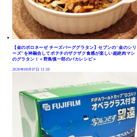
【金のボロネーゼ チーズバーググラタン】セブンの"金のシリ
ーズ"を神融合してポテチのザクザク食感が楽しい超絶肉マシ
のグラタン！＜野島慎一郎のバカレシピ＞
2026年08月07日 11:30