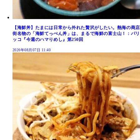
【海鮮丼】たまには日常から外れた贅沢がしたい。熱海の商店
街名物の「海鮮てっぺん丼」は、まるで海鮮の富士山！：パリ
ッコ『今週のハマりめし』第250回
2026年08月07日 11:40