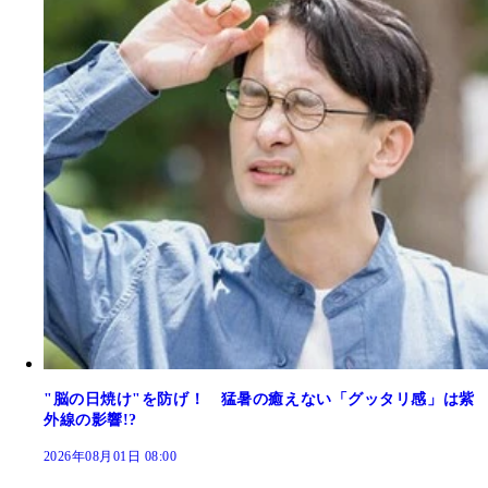
"脳の日焼け"を防げ！ 猛暑の癒えない「グッタリ感」は紫
外線の影響!?
2026年08月01日 08:00