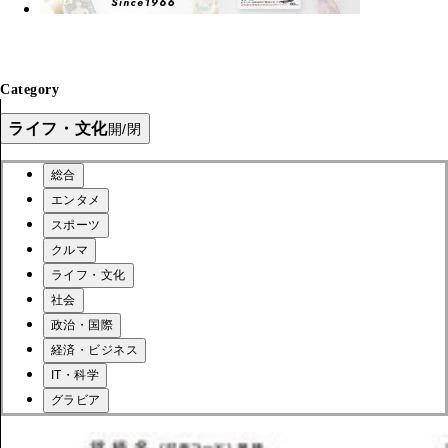
Category
ライフ・文化
開/閉
総合
エンタメ
スポーツ
クルマ
ライフ・文化
社会
政治・国際
経済・ビジネス
IT・科学
グラビア