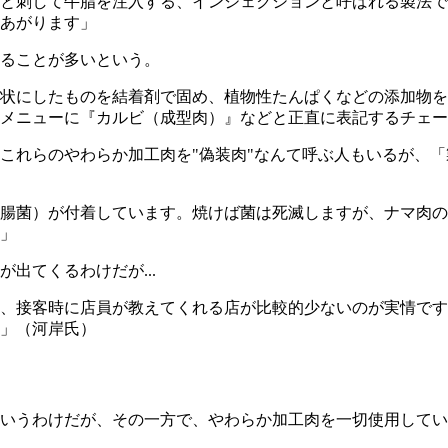
と刺して牛脂を注入する、インジェクションと呼ばれる製法で
あがります」
ることが多いという。
状にしたものを結着剤で固め、植物性たんぱくなどの添加物を
メニューに『カルビ（成型肉）』などと正直に表記するチェー
これらのやわらか加工肉を"偽装肉"なんて呼ぶ人もいるが、
大腸菌）が付着しています。焼けば菌は死滅しますが、ナマ肉
」
出てくるわけだが...
り、接客時に店員が教えてくれる店が比較的少ないのが実情で
」（河岸氏）
いうわけだが、その一方で、やわらか加工肉を一切使用してい