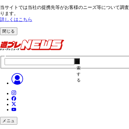
当サイトでは当社の提携先等がお客様のニーズ等について調査・
ります。
詳しくはこちら
閉じる
検
索
す
る
メニュ