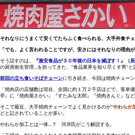
それなりにうまくて安くてたらふく食べられる、大手外食チェ
「でも、よく言われることですが、安さにはそれなりの理由が
そう話すのは、
『激安食品が３０年後の日本を滅ぼす！』（辰
の厨房衛生管理...を担ってきた、"食品業界を知り尽くす男"
前回の立ち食いそばチェーン
に引き続き、今回は焼肉チェーン
「焼肉店の店舗数は現在、全国に約１万２千店ほどで、客単
亭』に『焼肉屋さかい』『すたみな太郎』『焼肉きんぐ』など
そこで最近、大手焼肉チェーンでよく見かけるのが"
やわらか
どと記されていることが多い。
やわらか加工とは一体...？ 河岸氏がこう解説する。