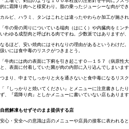
「工場で、剣山のような１００本程度の注射針を牛肉にブスっ
的に霜降り肉へと様変わり。脂の乗ったジューシーな肉ができ
カルビ、ハラミ、タンはこれとは違ったやわらか加工が施され
「牛の骨の周りについている端肉（はにく）や内臓肉をミンチ
いわゆる成型肉と呼ばれる肉ですね。少数派ではありますが、
なるほど、安い焼肉にはそれなりの理由があるというわけだ。
扱いには食中毒のリスクがつきまとう。
「牛肉には肉の表面に下痢を引き起こすＯ―１５７（病原性
と、表面に付着していた菌が肉の内部に入り込んでしまいます
つまり、中までしっかりと火を通さないと食中毒になるリスクが
「『しっかりと焼いてください』とメニューに注意書きした
ず、『霜降り肉』としかメニューに書いていない店もあります
自然解凍もせずそのまま提供する店
安心・安全への意識は店のメニューや店員の接客に表われると