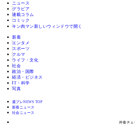
ニュース
グラビア
連載コラム
コミック
キン肉マン
新しいウィンドウで開く
新着
エンタメ
スポーツ
クルマ
ライフ・文化
社会
政治・国際
経済・ビジネス
IT・科学
写真
週プレNEWS TOP
新着ニュース
社会ニュース
外食チェ