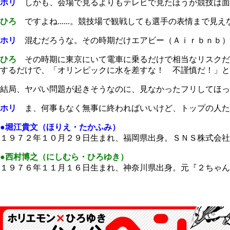
ホリ
しかも、会場で見るよりもテレビで見たほうが競技は面
ひろ
ですよね......。競技場で観戦しても選手の表情まで
ホリ
混むだろうな。その時期だけエアビー（Ａｉｒｂｎｂ）
ひろ
その時期に東京にいて電車に乗るだけで相当なリスクだ
するだけで、「オリンピックに水を差すな！ 不謹慎だ！」と
結局、ヤバい問題が起きそうなのに、見なかったフリしてほっ
ホリ
ま、何事もなく無事に終わればいいけど、トップの人た
●堀江貴文（ほりえ・たかふみ）
１９７２年１０月２９日生まれ、福岡県出身。ＳＮＳ株式会社
●西村博之（にしむら・ひろゆき）
１９７６年１１月１６日生まれ、神奈川県出身。元『２ちゃん