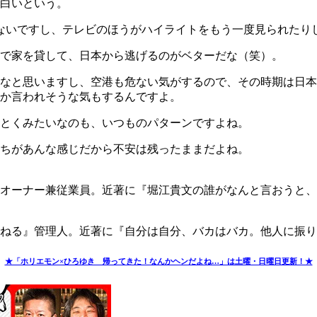
白いという。
見えないですし、テレビのほうがハイライトをもう一度見られた
で家を貸して、日本から逃げるのがベターだな（笑）。
なと思いますし、空港も危ない気がするので、その時期は日本
か言われそうな気もするんですよ。
とくみたいなのも、いつものパターンですよね。
ちがあんな感じだから不安は残ったままだよね。
オーナー兼従業員。近著に『堀江貴文の誰がなんと言おうと、
ねる』管理人。近著に『自分は自分、バカはバカ。他人に振り
★「ホリエモン×ひろゆき 帰ってきた！なんかヘンだよね…」は土曜・日曜日更新！★