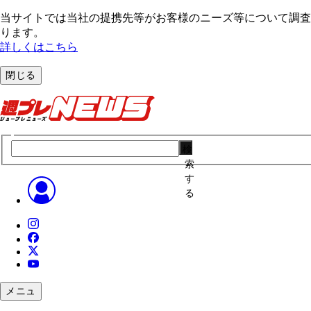
当サイトでは当社の提携先等がお客様のニーズ等について調査・
ります。
詳しくはこちら
閉じる
検
索
す
る
メニュ