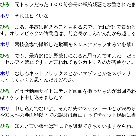
ひろ
元トップだったＪＯＣ前会長の贈賄疑惑も放置されたま
ホリ
それはヒドいな。
ひろ
まあ、事故は起きることもあるので、それだけで責める
す。オリンピックの諸問題は、前会長がこんなんだから起こる
ホリ
競技会場で撮影した動画をＳＮＳにアップするのを禁止
ひろ
でも、最終的には野放しになると思うんですよね。だっ
「セルフィ禁止です」と言われてもシカトするのが普通かと。
ホリ
むしろネットフリックスとかアマゾンとかをスポンサー
もうまくいくと思うんだけどなあ。
ひろ
どうせ動画サイトにテレビ画面を撮ったものが出回るわ
はチケット申し込みました？
ホリ
申し込んでないよ。そんな先のスケジュールとか決めら
や知人への券面額以下での譲渡は自由」ってチケット規約に書
ひろ
知人と言い張れば誰にでも譲渡できちゃいますからね。