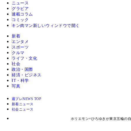
ニュース
グラビア
連載コラム
コミック
キン肉マン
新しいウィンドウで開く
新着
エンタメ
スポーツ
クルマ
ライフ・文化
社会
政治・国際
経済・ビジネス
IT・科学
写真
週プレNEWS TOP
新着ニュース
社会ニュース
ホリエモン×ひろゆきが東京五輪の