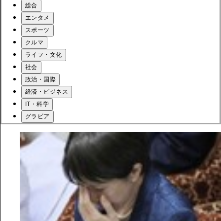
総合
エンタメ
スポーツ
クルマ
ライフ・文化
社会
政治・国際
経済・ビジネス
IT・科学
グラビア