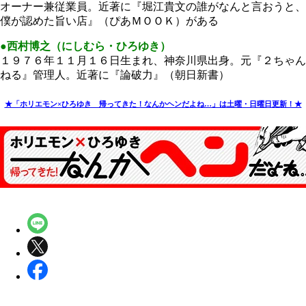
オーナー兼従業員。近著に『堀江貴文の誰がなんと言おうと、
僕が認めた旨い店』（ぴあＭＯＯＫ）がある
●西村博之（にしむら・ひろゆき）
１９７６年１１月１６日生まれ、神奈川県出身。元『２ちゃん
ねる』管理人。近著に『論破力』（朝日新書）
★「ホリエモン×ひろゆき 帰ってきた！なんかヘンだよね…」は土曜・日曜日更新！★