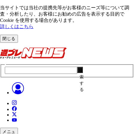
当サイトでは当社の提携先等がお客様のニーズ等について調
査・分析したり、お客様にお勧めの広告を表⽰する⽬的で
Cookie を使⽤する場合があります。
詳しくはこちら
閉じる
検
索
す
る
メニュ