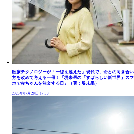
医療テクノロジーが「一線を越えた」現代で、命との向き合い
方を改めて考える一冊！『堤未果の「すばらしい新世界」スマ
ホで赤ちゃんを注文する日』（著：堤未果）
2026年07月28日 17:30