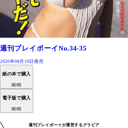
週刊プレイボーイNo.34-35
2026年08月10日発売
紙の本で購入
開/閉
電子版で購入
開/閉
週刊プレイボーイが運営するグラビア