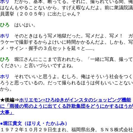
ホリ
だから、基本、断ってる。それに、撮られている間、俺
はなんもやることないから、すげえ暇なんだよ。前に衆議院議
員選挙（２００５年）に出たじゃん？
ひろ
はいはい。
ホリ
そのときはもう写メ地獄だった。写メだよ、写メ！ ガ
ラケーで撮影するからよけいに時間かかるんだよ。しかも、写
メ・サイン・握手の３点セットを延々と......。
ひろ
堀江さんにここまで言われたら、「一緒に写真、撮って
ください」と言いづらいですよね。
ホリ
それでいいと思うよ。むしろ、俺はそういう社会をつく
ろうと思っているの。だって撮られるほうは何もいいことない
から。
★後編⇒
ホリエモン×ひろゆきがインスタのショッピング機能
に「雨後の筍のように出てくる詐欺集団をどうにかするほうが
大事」
●堀江貴文（ほりえ・たかふみ）
１９７２年１０月２９日生まれ、福岡県出身。ＳＮＳ株式会社