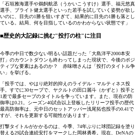
「石垣雅海選手や鵜飼航丞（うかいこうすけ）選手、福元悠真
選手、ブライト健太選手といった若手を試していく姿勢が欲し
いのに、目先の1勝を狙いすぎて、結果的に目先の1勝も落とし
ている。結局、何を目指しているのかわからない状態です」
■歴史的大記録に挑む"投打の柱"に注目
今季の中日で数少ない明るい話題だった「大島洋平2000本安
打」のカウントダウンも終わってしまった現状で、今後のポジ
ティブな要素はあるのか？ 赤味噌さんは「投打のタイトル争
い」を挙げる。
「投手では、やはり絶対的抑えのライデル・マルティネス投
手。すでに30セーブで、ヤクルトの田口麗斗（かずと）投手と
1差で最多セーブのタイトルを争っています。また、現在の防
御率は0.21。シーズン40試合以上登板したリリーフ投手の歴代
最高防御率は、元中日のセットアッパー浅尾拓也投手の0.41で
すが、それを更新する可能性があります」
打撃タイトルがかかるのは、今季、74年ぶりに球団記録を塗り
替える29試合連続安打をマークした岡林勇希。現在、DeNAの