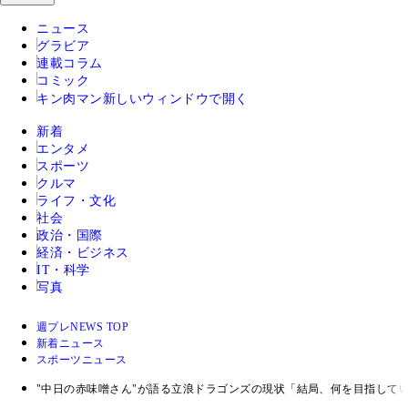
ニュース
グラビア
連載コラム
コミック
キン肉マン
新しいウィンドウで開く
新着
エンタメ
スポーツ
クルマ
ライフ・文化
社会
政治・国際
経済・ビジネス
IT・科学
写真
週プレNEWS TOP
新着ニュース
スポーツニュース
"中日の赤味噌さん"が語る立浪ドラゴンズの現状「結局、何を目指して