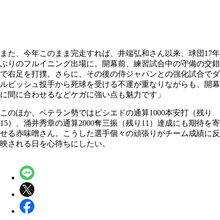
また、今年このまま完走すれば、井端弘和さん以来、球団17年
ぶりのフルイニング出場に。開幕前、練習試合中の守備の交錯
で右足を打撲。さらに、その後の侍ジャパンとの強化試合でダ
ルビッシュ投手から死球を受ける不運が重なりながらも、開幕
に間に合わせるなどケガに強い点も魅力です」
このほか、ベテラン勢ではビシエドの通算1000本安打（残り
15）、涌井秀章の通算2000奪三振（残り11）達成にも期待を寄
せる赤味噌さん。こうした選手個々の頑張りがチーム成績に反
映される日を心待ちにしたい。