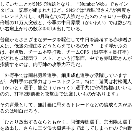
していたことがSNSで話題となり、『Number Web』でもイン
タビュー記事が組まれたほど。SNSでは"赤味噌さん"が何度も
トレンド入りし、4月時点で5万人強だったXのフォロワー数は
倍増の11万人突破と、今季の中日界隈（かいわい）では数少な
い右肩上がりの数字を叩き出している。
普段からさまざまなデータを駆使して中日を論考する赤味噌さ
んは、低迷の理由をどうとらえているのか？ まず浮かぶの
は、得点数、チーム本塁打数、チームOPS（出塁率＋長打率）
がどれも12球団ワースト、という打撃面。中でも赤味噌さんが
指摘するのは、内野陣の攻撃力不足だ。
「外野手では岡林勇希選手、細川成也選手が活躍しています
が、内野手の攻撃力はワーストクラス。特に二遊間は村松開人
（かいと）選手、龍空（りゅうく）選手共に守備指標はいいも
のの、打率2割前後と攻撃面では厳しいものがあります」
その背景として、無計画に思えるトレードなどの編成ミスがあ
るのは明白だろう。
「ひとり放出するならともかく、阿部寿樹選手、京田陽太選手
を放出し、さらに三ツ俣大樹選手まで出してしまったので内野