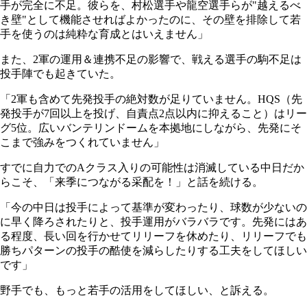
手が完全に不足。彼らを、村松選手や龍空選手らが"越えるべ
き壁"として機能させればよかったのに、その壁を排除して若
手を使うのは純粋な育成とはいえません」
また、2軍の運用＆連携不足の影響で、戦える選手の駒不足は
投手陣でも起きていた。
「2軍も含めて先発投手の絶対数が足りていません。HQS（先
発投手が7回以上を投げ、自責点2点以内に抑えること）はリー
グ5位。広いバンテリンドームを本拠地にしながら、先発にそ
こまで強みをつくれていません」
すでに自力でのAクラス入りの可能性は消滅している中日だか
らこそ、「来季につながる采配を！」と話を続ける。
「今の中日は投手によって基準が変わったり、球数が少ないの
に早く降ろされたりと、投手運用がバラバラです。先発にはあ
る程度、長い回を行かせてリリーフを休めたり、リリーフでも
勝ちパターンの投手の酷使を減らしたりする工夫をしてほしい
です」
野手でも、もっと若手の活用をしてほしい、と訴える。