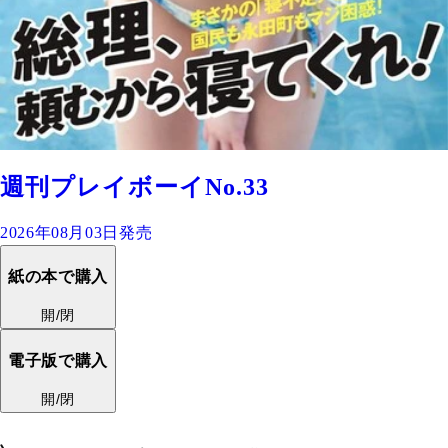
週刊プレイボーイNo.33
2026年08月03日発売
紙の本で購入
開/閉
電子版で購入
開/閉