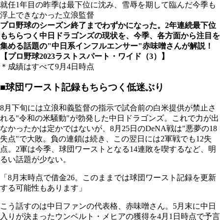
就任1年目の昨季は最下位に沈み、雪辱を期して臨んだ今季も
浮上できなかった立浪監督
プロ野球のシーズン終了までわずかになった。2年連続最下位
もちらつく中日ドラゴンズの現状を、今季、各方面から注目を
集める話題の"中日系インフルエンサー"赤味噌さんが解説！
【プロ野球2023ラストスパート・ワイド（3）】
＊成績はすべて9月4日時点
■球団ワースト記録もちらつく低迷ぶり
8月下旬には立浪和義監督の指示で試合前の白米提供が禁止さ
れる"令和の米騒動"が勃発した中日ドラゴンズ。これで力が出
なかったかは定かではないが、8月25日のDeNA戦は"悪夢の18
失点"で大敗。負の連鎖は続き、この翌日には2軍戦でも12失
点。2軍は今季、球団ワーストとなる14連敗を喫するなど、明
るい話題が少ない。
「8月末時点で借金26。このままでは球団ワースト記録を更新
する可能性もあります」
こう話すのは中日ファンの代表格、赤味噌さん。5月末に中日
入りが決まったウンベルト・メヒアの獲得を4月1日時点で予言