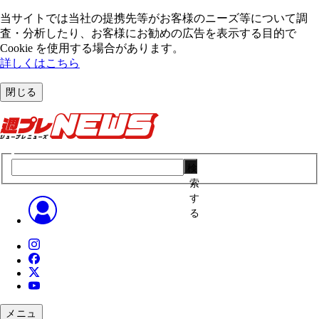
当サイトでは当社の提携先等がお客様のニーズ等について調
査・分析したり、お客様にお勧めの広告を表⽰する⽬的で
Cookie を使⽤する場合があります。
詳しくはこちら
閉じる
検
索
す
る
メニュ