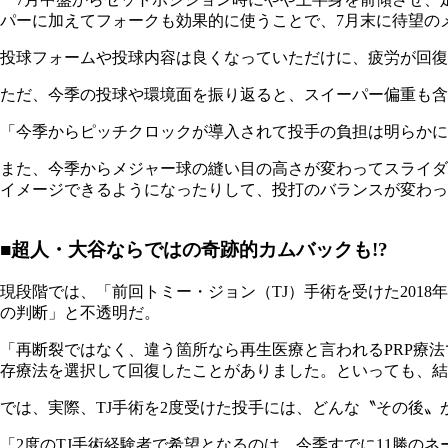
パーに加えてフォークも効果的に使うことで、7月末に待望の
投球フォームや投球内容は良くなっていただけに、疲労が回復
ただ、今季の投球や環境面を振り返ると、スイーパー偏重も含
「今季からピッチクロックが導入されて投手の負担は明らかに
また、今季からメジャー球の縫い目の高さが変わってスライダ
イメージできるようになったりして、投打のバランスが変わっ
■超人・大谷ならではの奇跡的カムバックも!?
現段階では、「前回トミー・ジョン（TJ）手術を受けた201
の判断」と不透明だ。
「再断裂ではなく、違う箇所なら再生医療と言われるPRP療
存療法を選択して回復したことがありました。といっても、結局は今
では、実際、TJ手術を2度受けた投手には、どんな〝その後〟
「2度のTJ手術経験者で希望となるのは、今季すでに11勝の