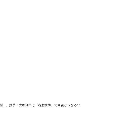
望...。投手・大谷翔平は「右肘故障」で今後どうなる!?