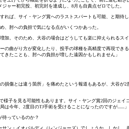
メジャー初完投、初完封を達成し、8月も自責点ゼロでした。
すれば、サイ・ヤング賞へのラストスパートも可能、と期待し
め、肘への負担で気になる点がいくつかあった。
増加。そのため、大谷の場合はどうしても楽に抑えられるスイ
ーの曲がり方が変化したり、投手の球種を高精度で再現できる
てきたことも、肘への負担が増した遠因かもしれません」
8年の損傷とは違う箇所」を痛めたという報道もあるが、大谷が2
法で様子を見る可能性もあります。サイ・ヤング賞2回のジェイ
年、2度目のTJ手術を受けることになったのですが......」
が待っているのか？
ネーサン・イオバルディ（レンジャーズ）でしょうか。しかし、