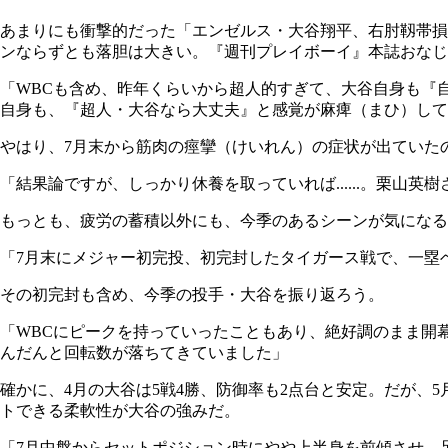
あまりにも衝撃的だった「エンゼルス・大谷翔平、右肘靱帯損
ンならずとも落胆は大きい。『週刊プレイボーイ』本誌おなじ
「WBCも含め、昨年くらいから超人的すぎて、大谷自身も『
自身も、『超人・大谷なら大丈夫』と感覚が麻痺（まひ）して
やはり、7月末から筋肉の痙攣（けいれん）の症状が出ていた
「結果論ですが、しっかり休養を取っていれば......。栗
もっとも、疲労の蓄積以外にも、今季のあるシーンが気になる
「7月末にメジャー初完投、初完封したタイガース戦で、一塁
その初完封も含め、今季の投手・大谷を振り返ろう。
「WBCにピークを持っていったこともあり、絶好調のまま開
んだんと回転数が落ちてきていました」
確かに、4月の大谷は5戦4勝、防御率も2点台と安定。だが
トできる柔軟性が大谷の強みだ。
「7月中盤からセットポジション時にやや上半身を前傾させ、