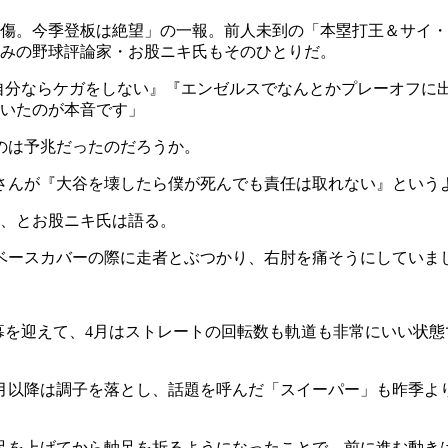
傷。今季登板は絶望」の一報。前人未到の「本塁打王＆サイ・
みの野球評論家・お股ニキ氏もそのひとりだ。
自分ならケガをしない』『エンゼルスでなんとかプレーオフに
いたのが本音です」
のは予兆だったのだろうか。
山英樹さんが『大谷を壊したら僕が死んでも責任は取れない』とい
、とお股ニキ氏は語る。
ベースカバーの際に走者とぶつかり、右肘を痛そうにしていま
幕を迎えて、4月はストレートの回転数も軌道も非常にいい状態
、5月以降は調子を落とし、話題を呼んだ「スイーパー」も昨季
足を上げてから軸足を折るようになったことで、前に進む動き