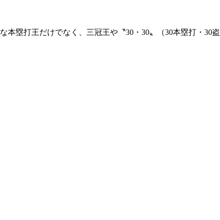
塁打王だけでなく、三冠王や〝30・30〟（30本塁打・30盗