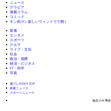
ニュース
グラビア
連載コラム
コミック
キン肉マン
新しいウィンドウで開く
新着
エンタメ
スポーツ
クルマ
ライフ・文化
社会
政治・国際
経済・ビジネス
IT・科学
写真
週プレNEWS TOP
新着ニュース
スポーツニュース
無念の今季絶