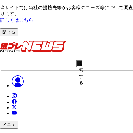
当サイトでは当社の提携先等がお客様のニーズ等について調査・
ります。
詳しくはこちら
閉じる
検
索
す
る
メニュ