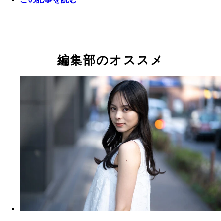
中村奨成（広島東洋カープ） 2017年のドラフト1
村。鳴り物入りで入団したが、1軍では結果を残せ
い
藤平尚真（東北楽天ゴールデンイーグルス） 201
ドラフト1位・藤平。今季は5年ぶりに2桁登板を果
編集部のオススメ
も、防御率は4点台