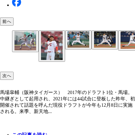
前へ
髙橋優貴（読売ジャイアンツ） 2021年にはリー
梅野雄吾（東京ヤクルトスワローズ） 2019年には
26試合に先発し、11勝を挙げた髙橋。今季はプロ
合に登板した梅野。勤続疲労か、今季はわずか5試
本田仁海（オリックス・バファローズ） 昨年はリ
次へ
初の0勝
板にとどまった
フとして42試合に登板し、日本一に貢献した本田
馬場皐輔（阪神タイガース） 2017年のドラフト1
リチャード（福岡ソフトバンクホークス） 今季、
は防御率6点台
場。中継ぎとして起用され、2021年には44試合に
未到となるウエスタン・リーグ4年連続ホームラン
馬場皐輔（阪神タイガース） 2017年のドラフト1位・馬場。
た
いたリチャード
中継ぎとして起用され、2021年には44試合に登板した昨年、初
開催されて話題を呼んだ現役ドラフトが今年も12月8日に実施
笠谷俊介（福岡ソフトバンクホークス） 制球に難
される。来季、新天地...
るが、球は速い笠谷。今季わずか8試合登板ながら
率は1点台を記録
この記事を読む