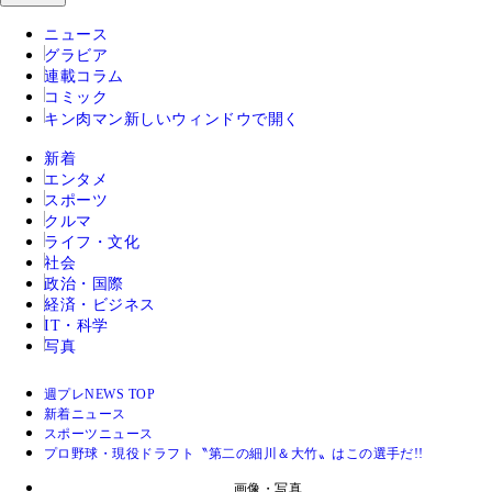
ニュース
グラビア
連載コラム
コミック
キン肉マン
新しいウィンドウで開く
新着
エンタメ
スポーツ
クルマ
ライフ・文化
社会
政治・国際
経済・ビジネス
IT・科学
写真
週プレNEWS TOP
新着ニュース
スポーツニュース
プロ野球・現役ドラフト〝第二の細川＆大竹〟はこの選手だ!!
画像・写真