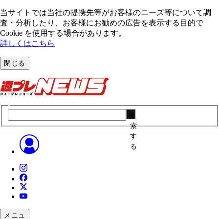
当サイトでは当社の提携先等がお客様のニーズ等について調
査・分析したり、お客様にお勧めの広告を表⽰する⽬的で
Cookie を使⽤する場合があります。
詳しくはこちら
閉じる
検
索
す
る
メニュ