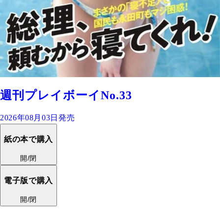
週刊プレイボーイNo.33
2026年08月03日発売
紙の本で購入
開/閉
電子版で購入
開/閉