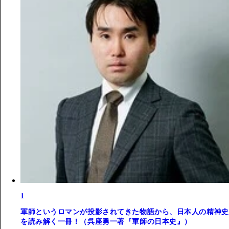
1
軍師というロマンが投影されてきた物語から、日本人の精神史
を読み解く一冊！（呉座勇一著『軍師の日本史』）