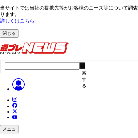
当サイトでは当社の提携先等がお客様のニーズ等について調査・
ります。
詳しくはこちら
閉じる
検
索
す
る
メニュ