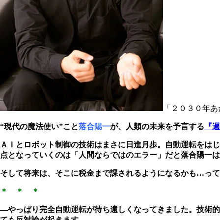
「２０３０年あ
“現代の魔法使い”こと
落合陽一
が、人類の未来を予言する
『週
ＡＩとロボット制御の技術はまさに日進月歩。自動運転をはじ
点となっていくのは「人間ならではのエラー」だと落合陽一は
そして将来は、そこに税金まで課されるようになるかも…っ
＊ ＊ ＊
―やっぱり完全自動運転が待ち遠しくなってきました。技術的
ても反対論が起きます。