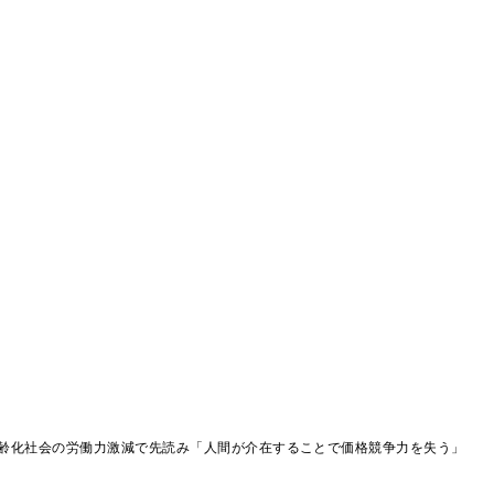
齢化社会の労働力激減で先読み「人間が介在することで価格競争力を失う」