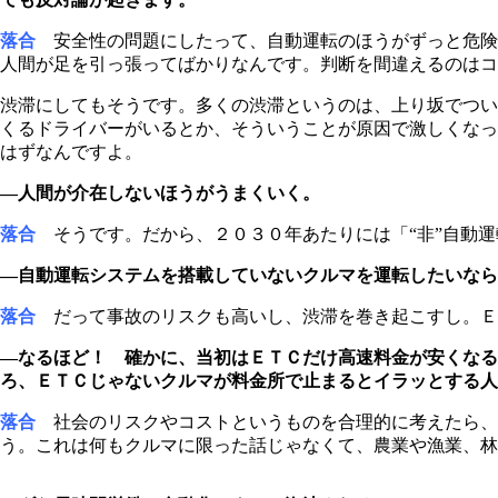
落合
安全性の問題にしたって、自動運転のほうがずっと危険
人間が足を引っ張ってばかりなんです。判断を間違えるのはコ
渋滞にしてもそうです。多くの渋滞というのは、上り坂でつい
くるドライバーがいるとか、そういうことが原因で激しくなっ
はずなんですよ。
―人間が介在しないほうがうまくいく。
落合
そうです。だから、２０３０年あたりには「“非”自動運
―自動運転システムを搭載していないクルマを運転したいなら
落合
だって事故のリスクも高いし、渋滞を巻き起こすし。Ｅ
―なるほど！ 確かに、当初はＥＴＣだけ高速料金が安くな
ろ、ＥＴＣじゃないクルマが料金所で止まるとイラッとする人
落合
社会のリスクやコストというものを合理的に考えたら、
う。これは何もクルマに限った話じゃなくて、農業や漁業、