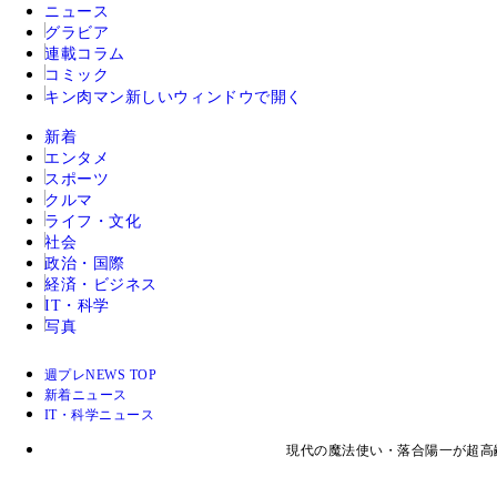
ニュース
グラビア
連載コラム
コミック
キン肉マン
新しいウィンドウで開く
新着
エンタメ
スポーツ
クルマ
ライフ・文化
社会
政治・国際
経済・ビジネス
IT・科学
写真
週プレNEWS TOP
新着ニュース
IT・科学ニュース
現代の魔法使い・落合陽一が超高