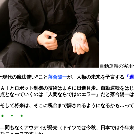
自動運転の実用
“現代の魔法使い”こと
落合陽一
が、人類の未来を予言する
『週
ＡＩとロボット制御の技術はまさに日進月歩。自動運転をはじ
点となっていくのは「人間ならではのエラー」だと落合陽一は
そして将来は、そこに税金まで課されるようになるかも…って
＊ ＊ ＊
―間もなくアウディが発売（ドイツでは今秋、日本では今年末
なニュースですよね。