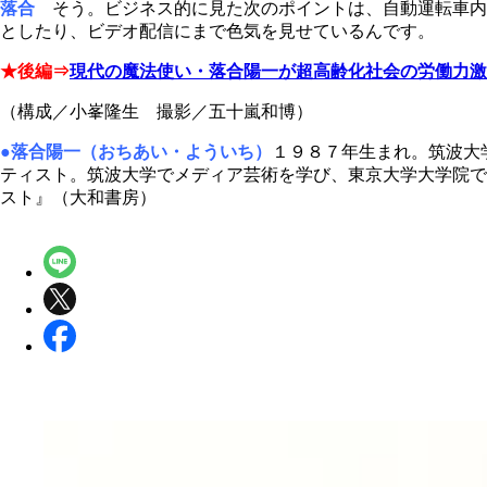
落合
そう。ビジネス的に見た次のポイントは、自動運転車内
としたり、ビデオ配信にまで色気を見せているんです。
★後編⇒
現代の魔法使い・落合陽一が超高齢化社会の労働力激
（構成／小峯隆生 撮影／五十嵐和博）
●落合陽一（おちあい・よういち）
１９８７年生まれ。筑波大
ティスト。筑波大学でメディア芸術を学び、東京大学大学院で
スト』（大和書房）