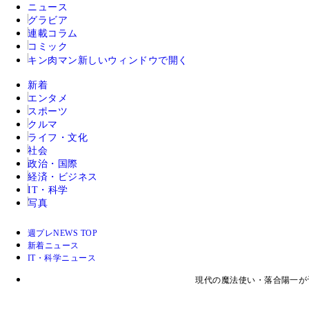
ニュース
グラビア
連載コラム
コミック
キン肉マン
新しいウィンドウで開く
新着
エンタメ
スポーツ
クルマ
ライフ・文化
社会
政治・国際
経済・ビジネス
IT・科学
写真
週プレNEWS TOP
新着ニュース
IT・科学ニュース
現代の魔法使い・落合陽一が