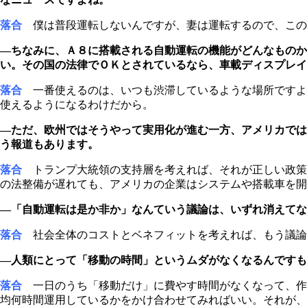
落合
僕は普段運転しないんですが、妻は運転するので、この
―ちなみに、Ａ８に搭載される自動運転の機能がどんなものか
い。その国の法律でＯＫとされているなら、車載ディスプレイ
落合
一番使えるのは、いつも渋滞しているような場所ですよ
使えるようになるわけだから。
―ただ、欧州ではそうやって実用化が進む一方、アメリカでは
う報道もあります。
落合
トランプ大統領の支持層を考えれば、それが正しい政策
の法整備が遅れても、アメリカの企業はシステムや搭載車を開
―「自動運転は是か非か」なんていう議論は、いずれ消えてな
落合
社会全体のコストとベネフィットを考えれば、もう議論
―人類にとって「移動の時間」というムダがなくなるんですも
落合
一日のうち「移動だけ」に費やす時間がなくなって、作
均何時間運用しているかをかけ合わせてみればいい。それが、