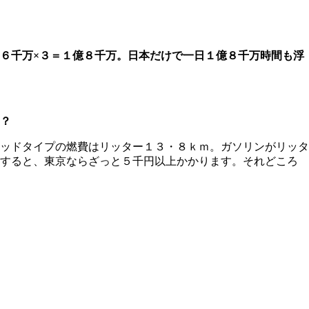
６千万×３＝１億８千万。日本だけで一日１億８千万時間も浮
？
ッドタイプの燃費はリッター１３・８ｋｍ。ガソリンがリッタ
動すると、東京ならざっと５千円以上かかります。それどころ