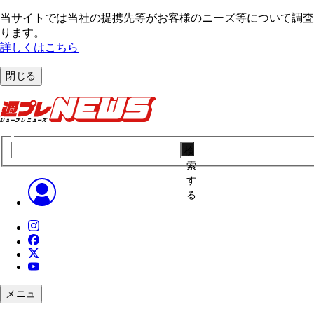
当サイトでは当社の提携先等がお客様のニーズ等について調査・
ります。
詳しくはこちら
閉じる
検
索
す
る
メニュ