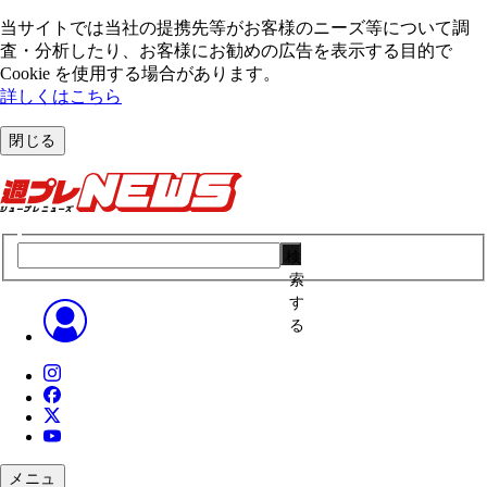
当サイトでは当社の提携先等がお客様のニーズ等について調
査・分析したり、お客様にお勧めの広告を表⽰する⽬的で
Cookie を使⽤する場合があります。
詳しくはこちら
閉じる
検
索
す
る
メニュ