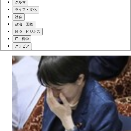
クルマ
ライフ・文化
社会
政治・国際
経済・ビジネス
IT・科学
グラビア