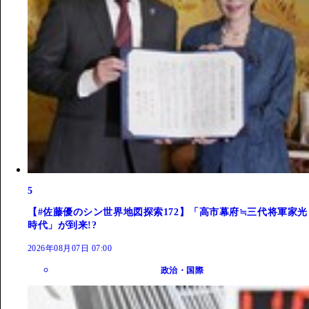
5
【#佐藤優のシン世界地図探索172】「高市幕府≒三代将軍家光
時代」が到来!?
2026年08月07日 07:00
政治・国際