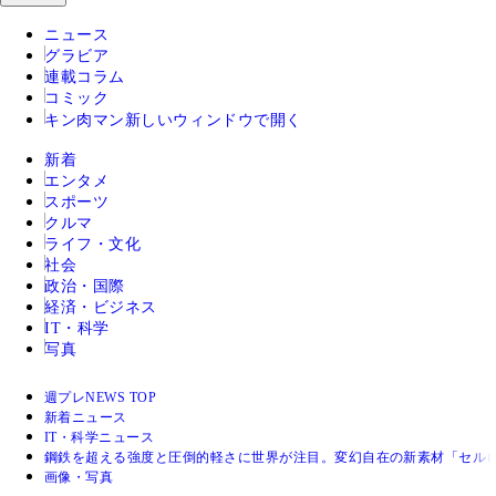
ニュース
グラビア
連載コラム
コミック
キン肉マン
新しいウィンドウで開く
新着
エンタメ
スポーツ
クルマ
ライフ・文化
社会
政治・国際
経済・ビジネス
IT・科学
写真
週プレNEWS TOP
新着ニュース
IT・科学ニュース
鋼鉄を超える強度と圧倒的軽さに世界が注目。変幻自在の新素材「セル
画像・写真