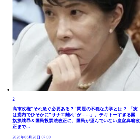
2
高市政権"それ急ぐ必要ある？"問題の不穏な力学とは？ 「実
は党内でひそかに"サナエ離れ"が......」。テキトーすぎる国
旗損壊罪＆国民投票法改正に、国民が望んでいない皇室典範改
正まで...
2026年06月28日 07:00