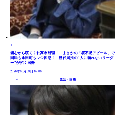
1
頼むから寝てくれ高市総理！ まさかの「寝不足アピール」で
国民も永田町もマジ困惑！ 歴代屈指の"人に頼れないリーダ
ー"が招く国難
2026年08月09日 07:00
政治・国際