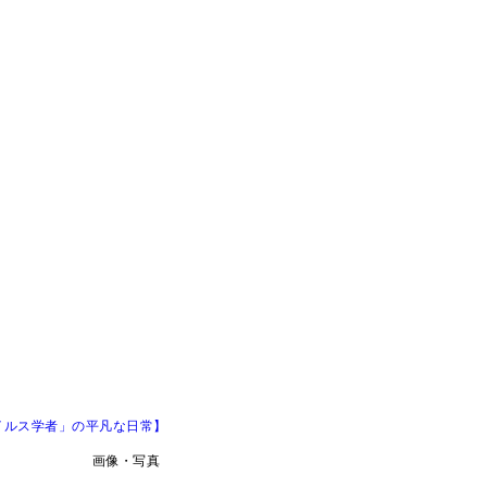
イルス学者」の平凡な日常】
画像・写真