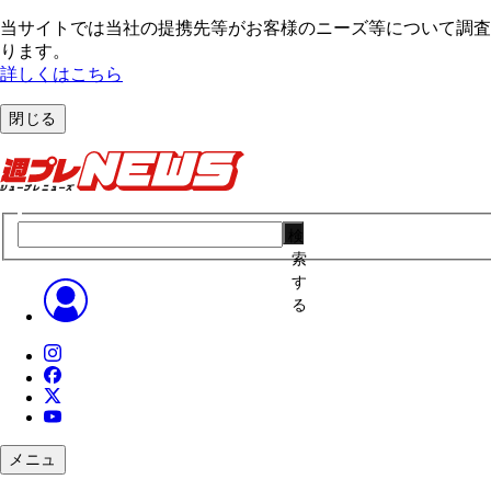
当サイトでは当社の提携先等がお客様のニーズ等について調査・
ります。
詳しくはこちら
閉じる
検
索
す
る
メニュ