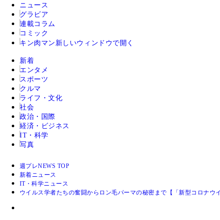
ニュース
グラビア
連載コラム
コミック
キン肉マン
新しいウィンドウで開く
新着
エンタメ
スポーツ
クルマ
ライフ・文化
社会
政治・国際
経済・ビジネス
IT・科学
写真
週プレNEWS TOP
新着ニュース
IT・科学ニュース
ウイルス学者たちの奮闘からロン毛パーマの秘密まで【「新型コロナウ