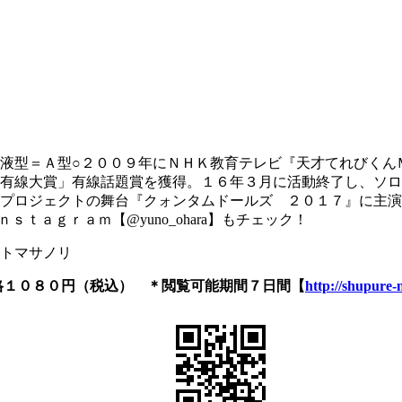
液型＝Ａ型○２００９年にＮＨＫ教育テレビ『天才てれびくん
有線大賞」有線話題賞を獲得。１６年３月に活動終了し、ソロ
クトの舞台『クォンタムドールズ ２０１７』に主演！ 詳しくは舞台
Ｉｎｓｔａｇｒａｍ【@yuno_ohara】もチェック！
トマサノリ
格１０８０円（税込） ＊閲覧可能期間７日間
【
http://shupure-n