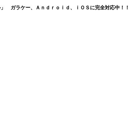
ル」 ガラケー、Ａｎｄｒｏｉｄ、ｉＯＳに完全対応中！！