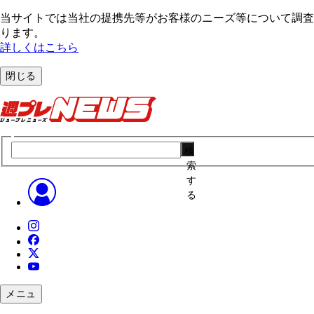
当サイトでは当社の提携先等がお客様のニーズ等について調査・
ります。
詳しくはこちら
閉じる
検
索
す
る
メニュ