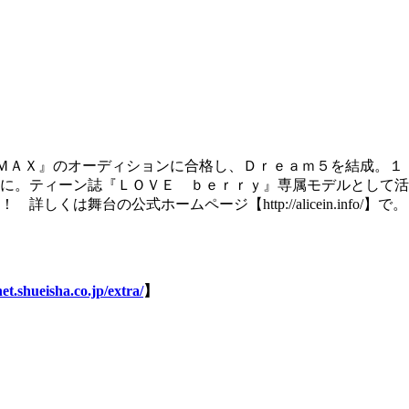
ＭＡＸ』のオーディションに合格し、Ｄｒｅａｍ５を結成。１
に。ティーン誌『ＬＯＶＥ ｂｅｒｒｙ』専属モデルとして活
の公式ホームページ【http://alicein.info/】で。
et.shueisha.co.jp/extra/
】