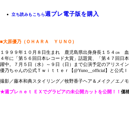
週プレ電子版を購入
立ち読みもこちら
■大原優乃（ＯＨＡＲＡ ＹＵＮＯ）
１９９９年１０月８日生まれ 鹿児島県出身身長１５４㎝ 血
４年に「第５６回日本レコード大賞」話題賞、「第４７回日本
躍中。７月５日（水）～９日（日）まで公演予定のアリスインプロジェ
優乃ちゃんの公式Ｔｗｉｔｔｅｒ【@Yuno__official】と公式
撮影／藤本和典スタイリング／牧野香子ヘア＆メイク／エノモ
★週プレｎｅｔ ＥＸでグラビアの未公開カットを公開！！
価