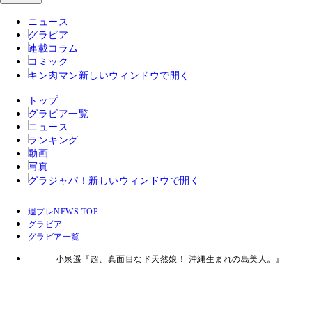
ニュース
グラビア
連載コラム
コミック
キン肉マン
新しいウィンドウで開く
トップ
グラビア一覧
ニュース
ランキング
動画
写真
グラジャパ！
新しいウィンドウで開く
週プレNEWS TOP
グラビア
グラビア一覧
小泉遥『超、真面目なド天然娘！ 沖縄生まれの島美人。』