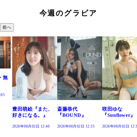
今週のグラビア
前へ
た、
斎藤恭代
咲田ゆな
藤水咲桜『花
』
『BOUND』
『Sunflower』
だまり』
:40
2026年08月02日 12:35
2026年08月02日 12:30
2026年08月02日 12: