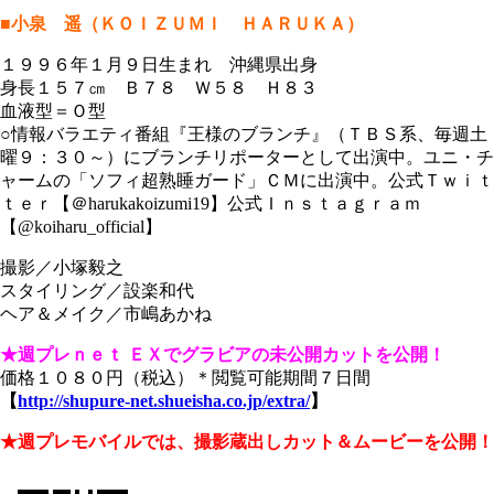
■小泉 遥（ＫＯＩＺＵＭＩ ＨＡＲＵＫＡ）
１９９６年１月９日生まれ 沖縄県出身
身長１５７㎝ Ｂ７８ Ｗ５８ Ｈ８３
血液型＝Ｏ型
○情報バラエティ番組『王様のブランチ』（ＴＢＳ系、毎週土
曜９：３０～）にブランチリポーターとして出演中。ユニ・チ
ャームの「ソフィ超熟睡ガード」ＣＭに出演中。公式Ｔｗｉｔ
ｔｅｒ【＠harukakoizumi19】公式Ｉｎｓｔａｇｒａｍ
【@koiharu_official】
撮影／小塚毅之
スタイリング／設楽和代
ヘア＆メイク／市嶋あかね
★週プレｎｅｔ ＥＸでグラビアの未公開カットを公開！
価格１０８０円（税込）＊閲覧可能期間７日間
【
http://shupure-net.shueisha.co.jp/extra/
】
★週プレモバイルでは、撮影蔵出しカット＆ムービーを公開！