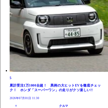
5
累計受注1万1000台超！ 異例の大ヒットEVを徹底チェッ
ク！ ホンダ「スーパーワン」の走りがクソ楽しい!!
2026年07月01日 11:30
クルマ