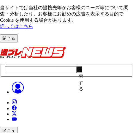
当サイトでは当社の提携先等がお客様のニーズ等について調
査・分析したり、お客様にお勧めの広告を表⽰する⽬的で
Cookie を使⽤する場合があります。
詳しくはこちら
閉じる
検
索
す
る
メニュ