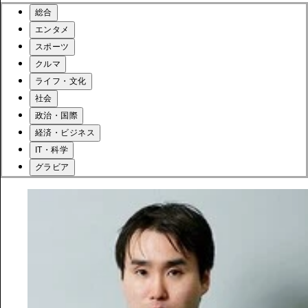
総合
エンタメ
スポーツ
クルマ
ライフ・文化
社会
政治・国際
経済・ビジネス
IT・科学
グラビア