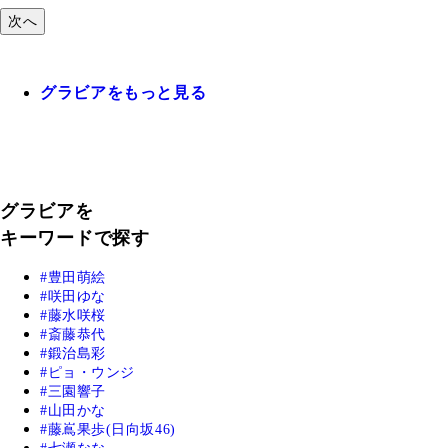
次へ
グラビアをもっと見る
グラビアを
キーワードで探す
豊田萌絵
咲田ゆな
藤水咲桜
斎藤恭代
鍛治島彩
ピョ・ウンジ
三園響子
山田かな
藤嶌果歩(日向坂46)