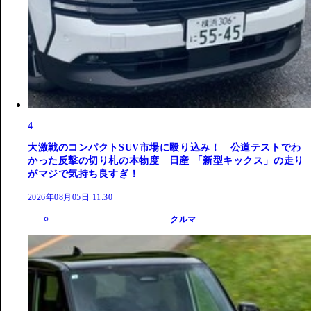
4
大激戦のコンパクトSUV市場に殴り込み！ 公道テストでわ
かった反撃の切り札の本物度 日産 「新型キックス」の走り
がマジで気持ち良すぎ！
2026年08月05日 11:30
クルマ