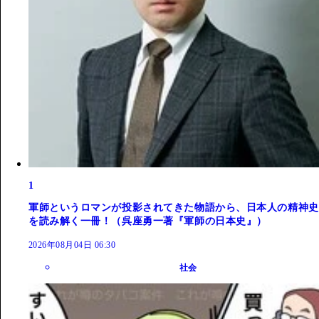
1
軍師というロマンが投影されてきた物語から、日本人の精神史
を読み解く一冊！（呉座勇一著『軍師の日本史』）
2026年08月04日 06:30
社会