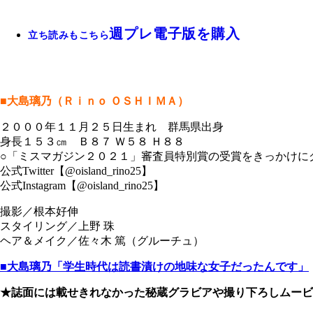
週プレ電子版を購入
立ち読みもこちら
■大島璃乃（Ｒｉｎｏ ＯＳＨＩＭＡ）
２０００年１１月２５日生まれ 群馬県出身
身長１５３㎝ Ｂ８７ Ｗ５８ Ｈ８８
○「ミスマガジン２０２１」審査員特別賞の受賞をきっかけに
公式Twitter【@oisland_rino25】
公式Instagram【@oisland_rino25】
撮影／根本好伸
スタイリング／上野 珠
ヘア＆メイク／佐々木 篤（グルーチュ）
■大島璃乃「学生時代は読書漬けの地味な女子だったんです」
★誌面には載せきれなかった秘蔵グラビアや撮り下ろしムービ