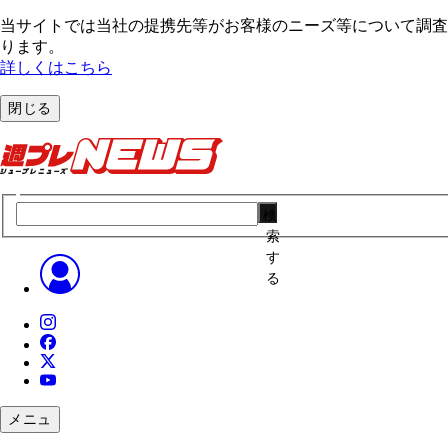
当サイトでは当社の提携先等がお客様のニーズ等について調査・
ります。
詳しくはこちら
閉じる
検
索
す
る
メニュ