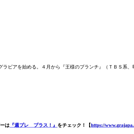
グラビアを始める。４月から『王様のブランチ』（ＴＢＳ系、
ーは
『週プレ プラス！』
をチェック！【
https://www.grajapa.