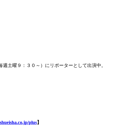
毎週土曜９：３０～）にリポーターとして出演中。
shueisha.co.jp/plus
】