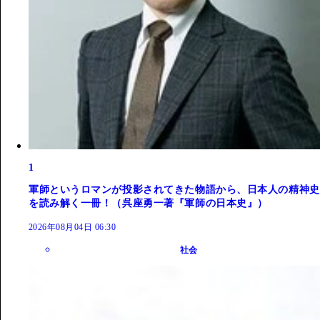
1
軍師というロマンが投影されてきた物語から、日本人の精神史
を読み解く一冊！（呉座勇一著『軍師の日本史』）
2026年08月04日 06:30
社会