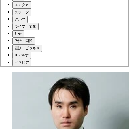
エンタメ
スポーツ
クルマ
ライフ・文化
社会
政治・国際
経済・ビジネス
IT・科学
グラビア