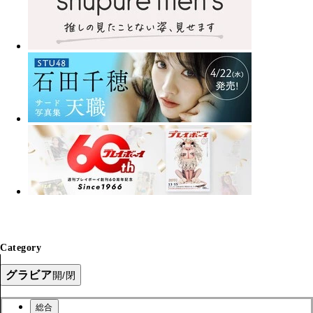
Category
グラビア
開/閉
総合