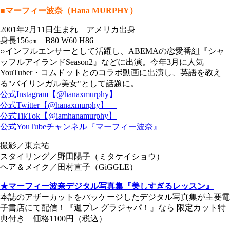
■マーフィー波奈（Hana MURPHY）
2001年2月11日生まれ アメリカ出身
身長156㎝ B80 W60 H86
○インフルエンサーとして活躍し、ABEMAの恋愛番組『シャ
ッフルアイランドSeason2』などに出演。今年3月に人気
YouTuber・コムドットとのコラボ動画に出演し、英語を教え
る"バイリンガル美女"として話題に。
公式Instagram【@hanaxmurphy】
公式Twitter【@hanaxmurphy】
公式TikTok【@iamhanamurphy】
公式YouTubeチャンネル『マーフィー波奈』
撮影／東京祐
スタイリング／野田陽子（ミタケイショウ）
ヘア＆メイク／田村直子（GiGGLE）
★マーフィー波奈デジタル写真集『美しすぎるレッスン』
本誌のアザーカットをパッケージしたデジタル写真集が主要電
子書店にて配信！『週プレ グラジャパ！』なら 限定カット特
典付き 価格1100円（税込）