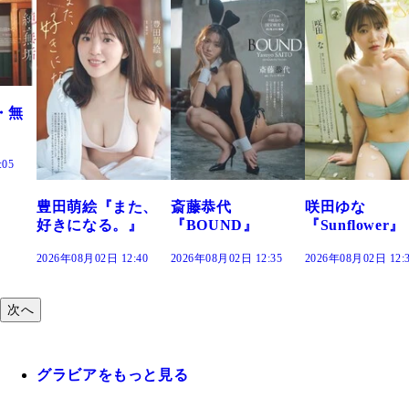
た、
斎藤恭代
咲田ゆな
藤水咲桜『花
』
『BOUND』
『Sunflower』
だまり』
:40
2026年08月02日 12:35
2026年08月02日 12:30
2026年08月02日 12:
次へ
グラビアをもっと見る