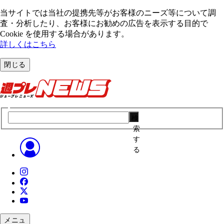
当サイトでは当社の提携先等がお客様のニーズ等について調
査・分析したり、お客様にお勧めの広告を表⽰する⽬的で
Cookie を使⽤する場合があります。
詳しくはこちら
閉じる
検
索
す
る
メニュ