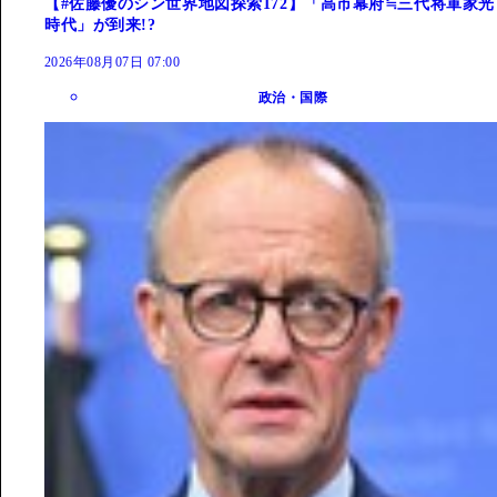
【#佐藤優のシン世界地図探索172】「高市幕府≒三代将軍家光
時代」が到来!?
2026年08月07日 07:00
政治・国際