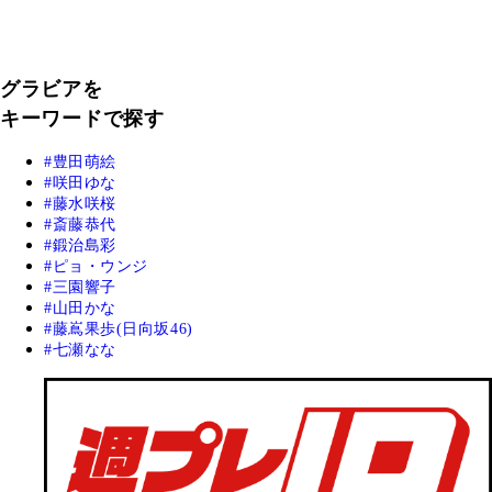
グラビアを
キーワードで探す
豊田萌絵
咲田ゆな
藤水咲桜
斎藤恭代
鍛治島彩
ピョ・ウンジ
三園響子
山田かな
藤嶌果歩(日向坂46)
七瀬なな