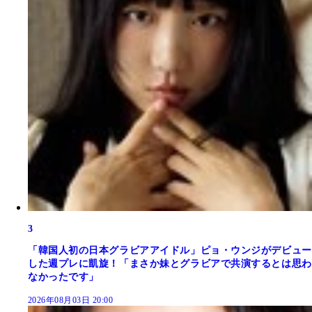
3
「韓国人初の日本グラビアアイドル」ピョ・ウンジがデビュー
した週プレに凱旋！「まさか妹とグラビアで共演するとは思わ
なかったです」
2026年08月03日 20:00