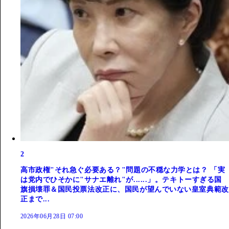
2
高市政権"それ急ぐ必要ある？"問題の不穏な力学とは？ 「実
は党内でひそかに"サナエ離れ"が......」。テキトーすぎる国
旗損壊罪＆国民投票法改正に、国民が望んでいない皇室典範改
正まで...
2026年06月28日 07:00