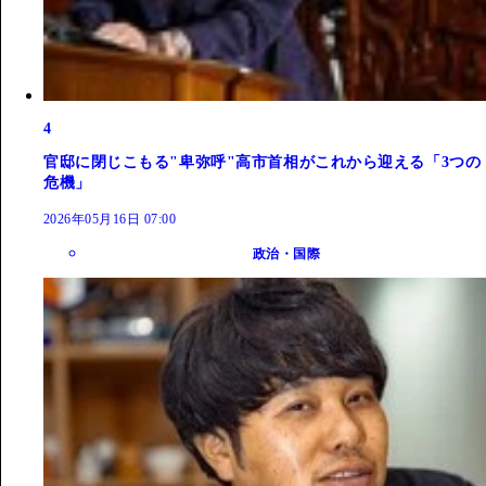
4
官邸に閉じこもる"卑弥呼"高市首相がこれから迎える「3つの
危機」
2026年05月16日 07:00
政治・国際