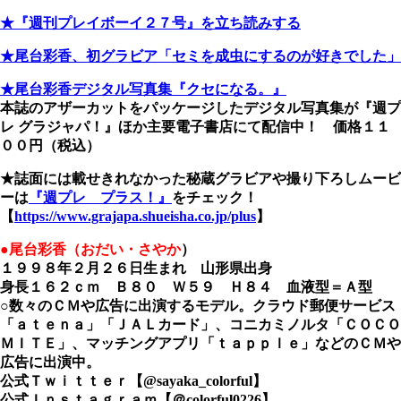
★『週刊プレイボーイ２７号』を立ち読みする
★尾台彩香、初グラビア「セミを成虫にするのが好きでした」
★尾台彩香デジタル写真集『クセになる。』
本誌のアザーカットをパッケージしたデジタル写真集が『週プ
レ グラジャパ！』ほか主要電子書店にて配信中！ 価格１１
００円（税込）
★誌面には載せきれなかった秘蔵グラビアや撮り下ろしムービ
ーは
『週プレ プラス！』
をチェック！
【
https://www.grajapa.shueisha.co.jp/plus
】
●尾台彩香（おだい・さやか
）
１９９８年２月２６日生まれ 山形県出身
身長１６２ｃｍ Ｂ８０ Ｗ５９ Ｈ８４ 血液型＝Ａ型
○数々のＣＭや広告に出演するモデル。クラウド郵便サービス
「ａｔｅｎａ」「ＪＡＬカード」、コニカミノルタ「ＣＯＣＯ
ＭＩＴＥ」、マッチングアプリ「ｔａｐｐｌｅ」などのＣＭや
広告に出演中。
公式Ｔｗｉｔｔｅｒ【@sayaka_colorful】
公式Ｉｎｓｔａｇｒａｍ【＠colorful0226】