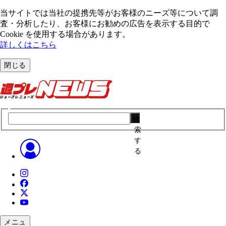
当サイトでは当社の提携先等がお客様のニーズ等について調
査・分析したり、お客様にお勧めの広告を表⽰する⽬的で
Cookie を使⽤する場合があります。
詳しくはこちら
閉じる
検
索
す
る
メニュ