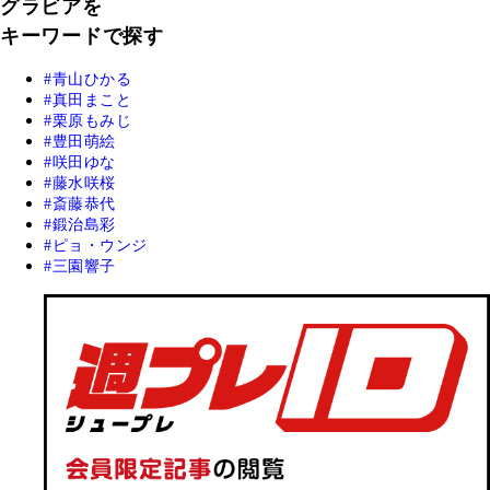
グラビアを
キーワードで探す
青山ひかる
真田まこと
栗原もみじ
豊田萌絵
咲田ゆな
藤水咲桜
斎藤恭代
鍛治島彩
ピョ・ウンジ
三園響子