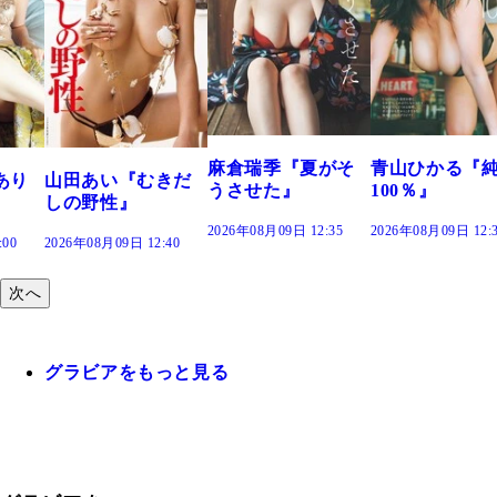
溝端 葵『もう
つの、あおい
で。』
2026年08月09日 12:
麻倉瑞季『夏がそ
青山ひかる『純度
きだ
うさせた』
100％』
2026年08月09日 12:35
2026年08月09日 12:30
:40
次へ
グラビアをもっと見る