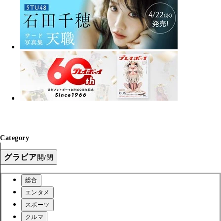
Category
グラビア
開/閉
総合
エンタメ
スポーツ
クルマ