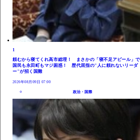
1
頼むから寝てくれ高市総理！ まさかの「寝不足アピール」で
国民も永田町もマジ困惑！ 歴代屈指の"人に頼れないリーダ
ー"が招く国難
2026年08月09日 07:00
政治・国際