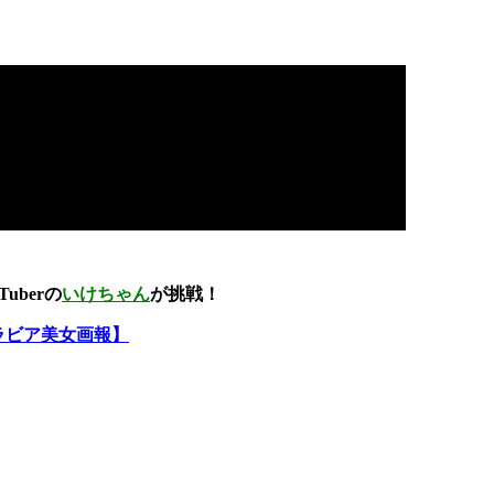
uberの
いけちゃん
が挑戦！
ラビア美女画報】