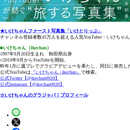
★いけちゃんファースト写真集「いけとりっぷ」
チャンネル登録者数45万人を超える人気YouTuber・いけちゃ
■いけちゃん（Ikechan）
1997年9月20日生まれ 秋田県出身
○2019年9月からYouTubeを開始。
昨年1月に週プレでグラビアデビューを果たし、同日に発売し
公式YouTubeは
『いけちゃん / ikechan』
で検索。
公式Twitter【@ikechan0920】
公式Instagram【@ikechan0920】
☆いけちゃんのグラジャパ！プロフィール