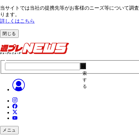
当サイトでは当社の提携先等がお客様のニーズ等について調査・
ります。
詳しくはこちら
閉じる
検
索
す
る
メニュ