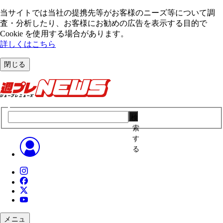
当サイトでは当社の提携先等がお客様のニーズ等について調
査・分析したり、お客様にお勧めの広告を表⽰する⽬的で
Cookie を使⽤する場合があります。
詳しくはこちら
閉じる
検
索
す
る
メニュ