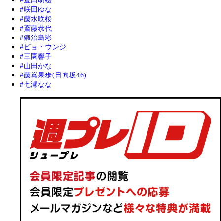
豊田萌絵
咲田ゆな
藤水咲桜
斎藤恭代
鍛治島彩
ピョ・ウンジ
三園響子
山田かな
藤嶌果歩(日向坂46)
七瀬なな