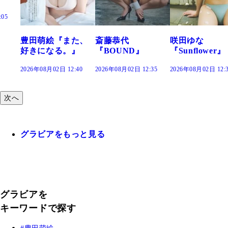
た、
斎藤恭代
咲田ゆな
藤水咲桜『花
』
『BOUND』
『Sunflower』
だまり』
:40
2026年08月02日 12:35
2026年08月02日 12:30
2026年08月02日 12:
次へ
グラビアをもっと見る
グラビアを
キーワードで探す