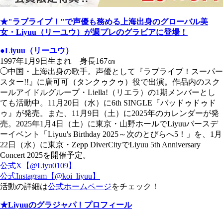
★"ラブライブ！"で声優も務める上海出身のグローバル美
女・Liyuu（リーユウ）が週プレのグラビアに登場！
●Liyuu（リーユウ）
1997年1月9日生まれ 身長167㎝
◯中国・上海出身の歌手。声優として『ラブライブ！スーパー
スター!!』に唐可可（タンクゥクゥ）役で出演。作品内のスク
ールアイドルグループ・Liella!（リエラ）の1期メンバーとし
ても活動中。11月20日（水）に6th SINGLE『バッドゥドゥド
ゥ』が発売。また、11月9日（土）に2025年のカレンダーが発
売。2025年1月4日（土）に東京・山野ホールでLiyuuバースデ
ーイベント「Liyuu's Birthday 2025～次のとびらへ5！」を、1月
22日（水）に東京・Zepp DiverCityでLiyuu 5th Anniversary
Concert 2025を開催予定。
公式X【@Liyu0109】
公式Instagram【@koi_liyuu】
活動の詳細は
公式ホームページ
をチェック！
★Liyuuのグラジャパ！プロフィール