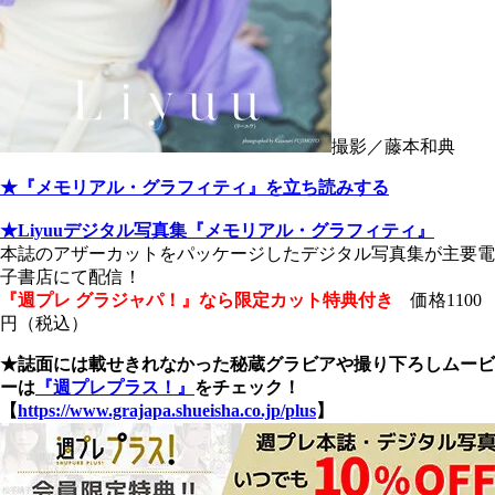
撮影／藤本和典
★『メモリアル・グラフィティ』を立ち読みする
★Liyuuデジタル写真集『メモリアル・グラフィティ』
本誌のアザーカットをパッケージしたデジタル写真集が主要電
子書店にて配信！
『週プレ グラジャパ！』なら限定カット特典付き
価格1100
円（税込）
★誌面には載せきれなかった秘蔵グラビアや撮り下ろしムービ
ーは
『週プレプラス！』
をチェック！
【
https://www.grajapa.shueisha.co.jp/plus
】