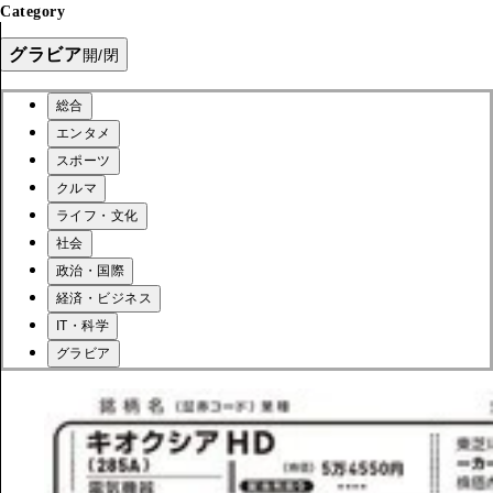
Category
グラビア
開/閉
総合
エンタメ
スポーツ
クルマ
ライフ・文化
社会
政治・国際
経済・ビジネス
IT・科学
グラビア