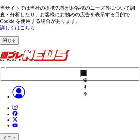
当サイトでは当社の提携先等がお客様のニーズ等について調
査・分析したり、お客様にお勧めの広告を表⽰する⽬的で
Cookie を使⽤する場合があります。
詳しくはこちら
閉じる
検
索
す
る
メニュ