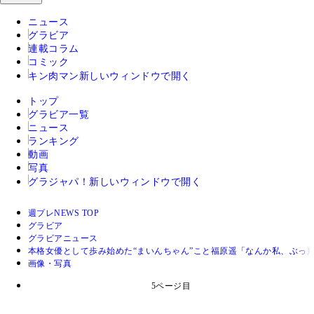
ニュース
グラビア
連載コラム
コミック
キン肉マン
新しいウィンドウで開く
トップ
グラビア一覧
ニュース
ランキング
動画
写真
グラジャパ！
新しいウィンドウで開く
週プレNEWS TOP
グラビア
グラビアニュース
本格女優として歩み始めた“まいんちゃん”こと福原遥「なんか私、ぶっ
画像・写真
5ページ目