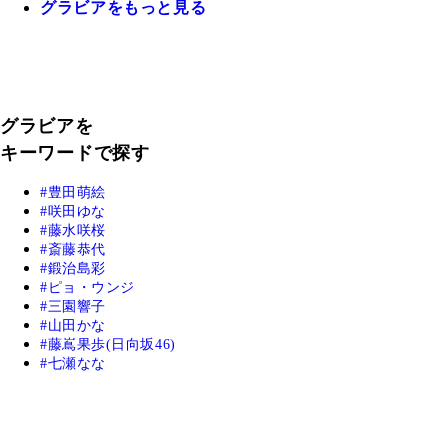
グラビアをもっと見る
グラビアを
キーワードで探す
豊田萌絵
咲田ゆな
藤水咲桜
斎藤恭代
鍛治島彩
ピョ・ウンジ
三園響子
山田かな
藤嶌果歩(日向坂46)
七瀬なな