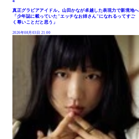
4
真正グラビアアイドル。山田かなが卓越した表現力で新境地へ
「少年誌に載っていた"エッチなお姉さん"になれるってすご
く尊いことだと思う」
2026年08月03日 21:00