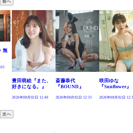
前へ
た、
斎藤恭代
咲田ゆな
藤水咲桜『花
』
『BOUND』
『Sunflower』
だまり』
:40
2026年08月02日 12:35
2026年08月02日 12:30
2026年08月02日 12:
次へ