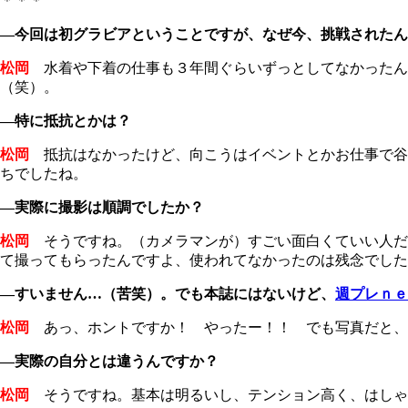
＊＊＊
―今回は初グラビアということですが、なぜ今、挑戦されたん
松岡
水着や下着の仕事も３年間ぐらいずっとしてなかったん
（笑）。
―特に抵抗とかは？
松岡
抵抗はなかったけど、向こうはイベントとかお仕事で谷
ちでしたね。
―実際に撮影は順調でしたか？
松岡
そうですね。（カメラマンが）すごい面白くていい人だ
て撮ってもらったんですよ、使われてなかったのは残念でした
―すいません…（苦笑）。でも本誌にはないけど、
週プレｎｅ
松岡
あっ、ホントですか！ やったー！！ でも写真だと、
―実際の自分とは違うんですか？
松岡
そうですね。基本は明るいし、テンション高く、はしゃ