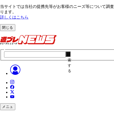
当サイトでは当社の提携先等がお客様のニーズ等について調査・
ります。
詳しくはこちら
閉じる
検
索
す
る
メニュ