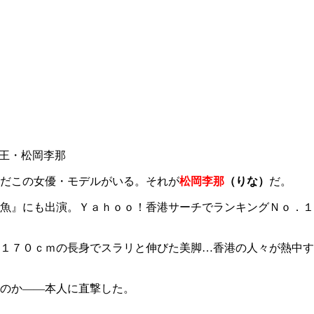
王・松岡李那
だこの女優・モデルがいる。それが
松岡李那
（りな）
だ。
魚』にも出演。Ｙａｈｏｏ！香港サーチでランキングＮｏ．１
１７０ｃｍの長身でスラリと伸びた美脚…香港の人々が熱中す
のか――本人に直撃した。