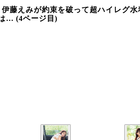
、伊藤えみが約束を破って超ハイレグ水
… (4ページ目)