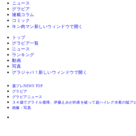
ニュース
グラビア
連載コラム
コミック
キン肉マン
新しいウィンドウで開く
トップ
グラビア一覧
ニュース
ランキング
動画
写真
グラジャパ！
新しいウィンドウで開く
週プレNEWS TOP
グラビア
グラビアニュース
３４歳でグラドル復帰、伊藤えみが約束を破って超ハイレグ水着の猛アピ
画像・写真