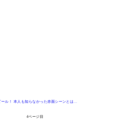
ール！ 本人も知らなかった赤面シーンとは…
4ページ目