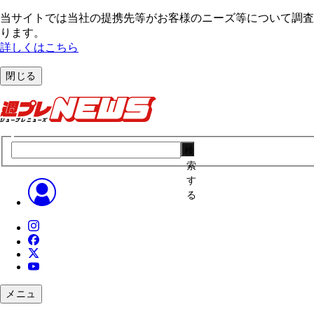
当サイトでは当社の提携先等がお客様のニーズ等について調査・
ります。
詳しくはこちら
閉じる
検
索
す
る
メニュ