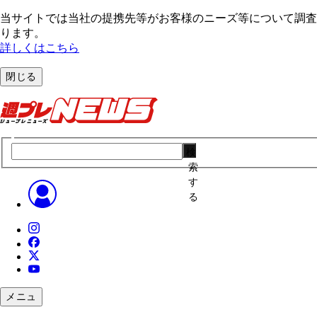
当サイトでは当社の提携先等がお客様のニーズ等について調査・
ります。
詳しくはこちら
閉じる
検
索
す
る
メニュ