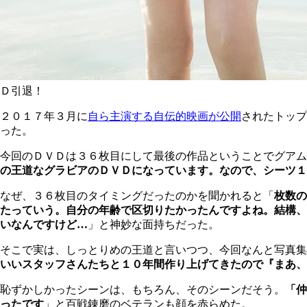
Ｄ引退！
２０１７年３月に
自ら主演する自伝的映画が公開
されたトップ
った。
今回のＤＶＤは３６枚目にして最後の作品ということでグアム
の王道なグラビアのＤＶＤになっています。なので、シーツ１
なぜ、３６枚目のタイミングだったのかを聞かれると「
枚数の
たっていう。自分の年齢で区切りたかったんですよね。結構、
いなんですけど…
」と神妙な面持ちだった。
そこで実は、しっとりめの王道と言いつつ、今回なんと写真集
いいスタッフさんたちと１０年間作り上げてきたので『まあ、
恥ずかしかったシーンは、もちろん、そのシーンだそう。
「仲
ったです
」と百戦錬磨のベテランも顔を赤らめた。