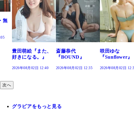
た、
斎藤恭代
咲田ゆな
藤水咲桜『花
』
『BOUND』
『Sunflower』
だまり』
:40
2026年08月02日 12:35
2026年08月02日 12:30
2026年08月02日 12:
次へ
グラビアをもっと見る