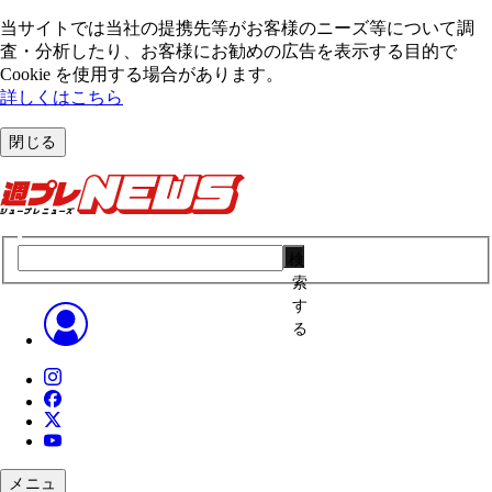
当サイトでは当社の提携先等がお客様のニーズ等について調
査・分析したり、お客様にお勧めの広告を表⽰する⽬的で
Cookie を使⽤する場合があります。
詳しくはこちら
閉じる
検
索
す
る
メニュ