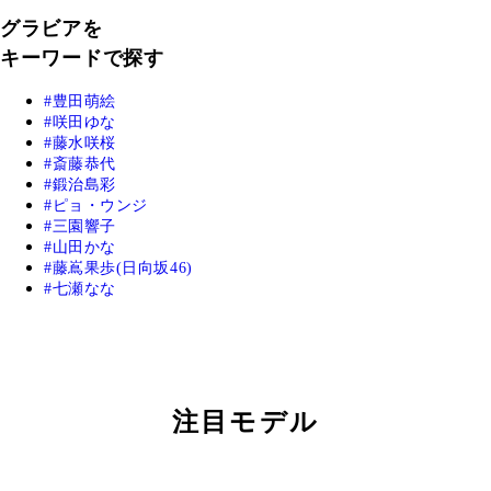
グラビアを
キーワードで探す
豊田萌絵
咲田ゆな
藤水咲桜
斎藤恭代
鍛治島彩
ピョ・ウンジ
三園響子
山田かな
藤嶌果歩(日向坂46)
七瀬なな
注目モデル