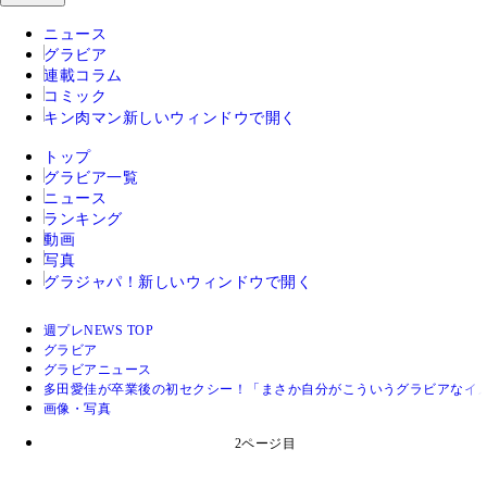
ニュース
グラビア
連載コラム
コミック
キン肉マン
新しいウィンドウで開く
トップ
グラビア一覧
ニュース
ランキング
動画
写真
グラジャパ！
新しいウィンドウで開く
週プレNEWS TOP
グラビア
グラビアニュース
多田愛佳が卒業後の初セクシー！「まさか自分がこういうグラビアなイ
画像・写真
2ページ目