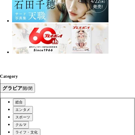
Category
グラビア
開/閉
総合
エンタメ
スポーツ
クルマ
ライフ・文化