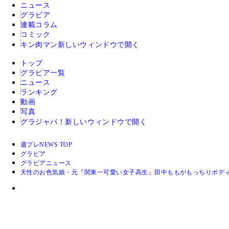
ニュース
グラビア
連載コラム
コミック
キン肉マン
新しいウィンドウで開く
トップ
グラビア一覧
ニュース
ランキング
動画
写真
グラジャパ！
新しいウィンドウで開く
週プレNEWS TOP
グラビア
グラビアニュース
天性のお色気娘・元『関東一可愛い女子高生』田中ももがもっちりボデ