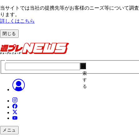
当サイトでは当社の提携先等がお客様のニーズ等について調査・
ります。
詳しくはこちら
閉じる
検
索
す
る
メニュ