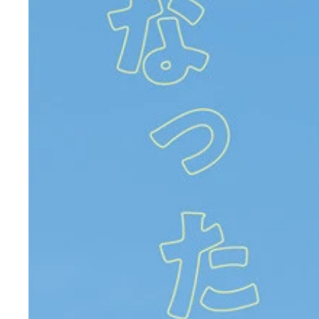
［週プレｎｅｔ Ｅｘｔｒａ］田中もも『脱ギャル