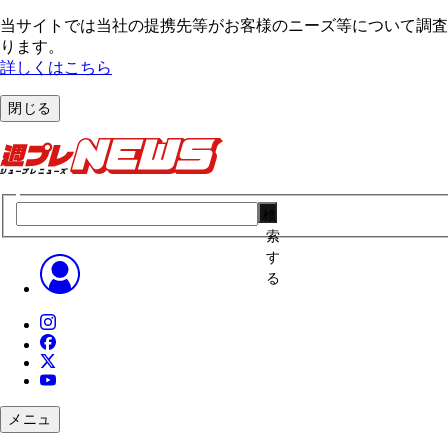
当サイトでは当社の提携先等がお客様のニーズ等について調査・
ります。
詳しくはこちら
閉じる
検
索
す
る
メニュ