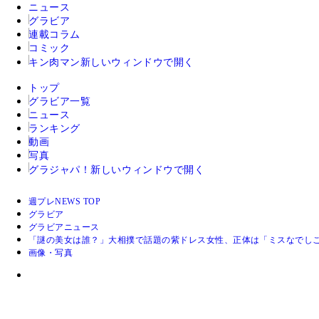
ニュース
グラビア
連載コラム
コミック
キン肉マン
新しいウィンドウで開く
トップ
グラビア一覧
ニュース
ランキング
動画
写真
グラジャパ！
新しいウィンドウで開く
週プレNEWS TOP
グラビア
グラビアニュース
「謎の美女は誰？」大相撲で話題の紫ドレス女性、正体は「ミスなでしこ
画像・写真