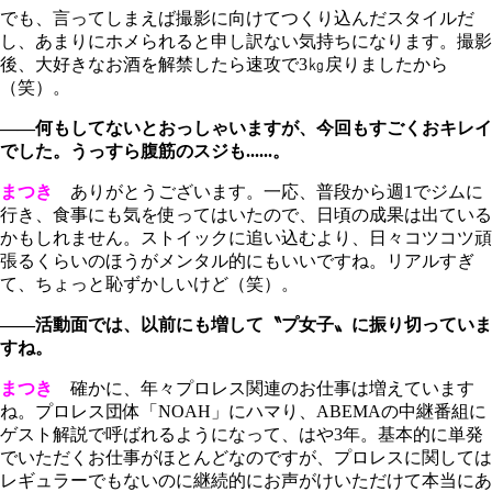
でも、言ってしまえば撮影に向けてつくり込んだスタイルだ
し、あまりにホメられると申し訳ない気持ちになります。撮影
後、大好きなお酒を解禁したら速攻で3㎏戻りましたから
（笑）。
――何もしてないとおっしゃいますが、今回もすごくおキレイ
でした。うっすら腹筋のスジも......。
まつき
ありがとうございます。一応、普段から週1でジムに
行き、食事にも気を使ってはいたので、日頃の成果は出ている
かもしれません。ストイックに追い込むより、日々コツコツ頑
張るくらいのほうがメンタル的にもいいですね。リアルすぎ
て、ちょっと恥ずかしいけど（笑）。
――活動面では、以前にも増して〝プ女子〟に振り切っていま
すね。
まつき
確かに、年々プロレス関連のお仕事は増えています
ね。プロレス団体「NOAH」にハマり、ABEMAの中継番組に
ゲスト解説で呼ばれるようになって、はや3年。基本的に単発
でいただくお仕事がほとんどなのですが、プロレスに関しては
レギュラーでもないのに継続的にお声がけいただけて本当にあ