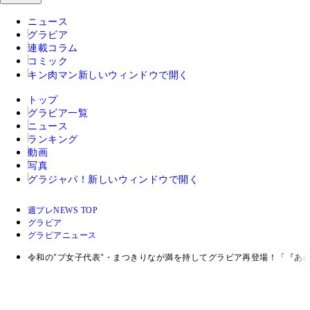
ニュース
グラビア
連載コラム
コミック
キン肉マン
新しいウィンドウで開く
トップ
グラビア一覧
ニュース
ランキング
動画
写真
グラジャパ！
新しいウィンドウで開く
週プレNEWS TOP
グラビア
グラビアニュース
令和の"プ女子代表"・まつきりなが満を持してグラビア再登場！「『あ