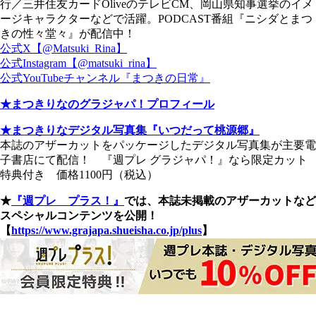
行／三井住友カードOliveのテレビCM、岡山県知事選挙のイメ
ージキャラクターなどで活躍。PODCAST番組『ニシダとまつ
きの性々堂々』が配信中！
公式X【@Matsuki_Rina】
公式Instagram【@matsuki_rina】
公式YouTubeチャンネル『まつきの日常』
★まつきりなのグラジャパ！プロフィール
★まつきりなデジタル写真集『いつだって桃源郷』
本誌のアザーカットをパッケージしたデジタル写真集が主要電
子書店にて配信！ 『週プレ グラジャパ！』なら限定カット
特典付き 価格1100円（税込）
★
『週プレ プラス！』
では、本誌未掲載のアザーカットなど
スペシャルコンテンツを公開！
【
https://www.grajapa.shueisha.co.jp/plus
】