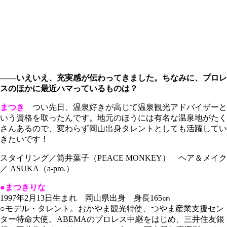
――いえいえ、充実感が伝わってきました。ちなみに、プロレ
スのほかに最近ハマっているものは？
まつき
つい先日、温泉好きが高じて温泉観光アドバイザーと
いう資格を取ったんです。地元のほうには有名な温泉地がたく
さんあるので、変わらず岡山出身タレントとしても活躍してい
きたいです！
スタイリング／筒井葉子（PEACE MONKEY） ヘア＆メイク
／ ASUKA（a-pro.）
●まつきりな
1997年2月13日生まれ 岡山県出身 身長165㎝
○モデル・タレント。おかやま観光特使、つやま産業支援セン
ター特命大使。ABEMAのプロレス中継をはじめ、三井住友銀