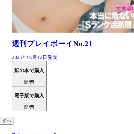
渡邊渚ファースト写真集『水平
2025年06月25日発売
紙の本で購入
開/閉
電子版で購入
開/閉
次へ