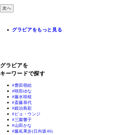
次へ
グラビアをもっと見る
グラビアを
キーワードで探す
豊田萌絵
咲田ゆな
藤水咲桜
斎藤恭代
鍛治島彩
ピョ・ウンジ
三園響子
山田かな
藤嶌果歩(日向坂46)