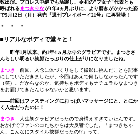
数出演。プロレス中継でも活躍し、令和の"プ女子"代表とも
呼ばれる
まつきりな
が1年4ヵ月ぶりに、より磨きがかかった姿
で5月12日（月）発売『週刊プレイボーイ21号』に再登場！
＊ ＊ ＊
■リアルなボディで堂々と！
――昨年1月以来、約1年4ヵ月ぶりのグラビアです。まつきさ
んらしい明るい笑顔たっぷりの仕上がりになりましたね。
まつき
前回、入念に体づくりをして撮影に挑んだことを記事
にしていただきましたが、今回はあえて何もしなかったんです
（笑）。だからなのか、気持ちもボディもナチュラルなまつき
をお届けできたんじゃないかと思います。
――前回はファスティングにおっぱいマッサージにと、とにか
く入念だったのに！
まつき
人生初グラビアだったので身構えすぎていたんです。
おかげでファンのコたちからは大反響でした。「まつきちゃ
ん、こんなにスタイル抜群だったの!?」って。