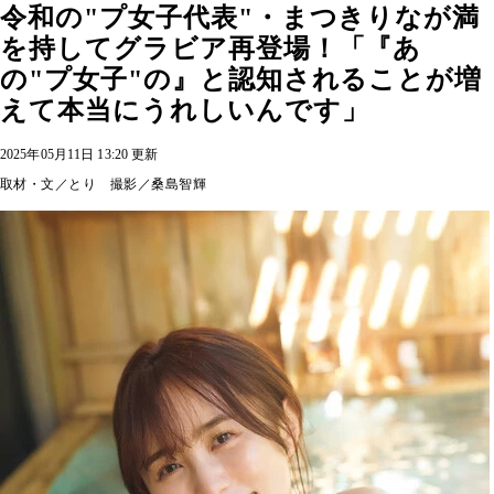
令和の"プ女子代表"・まつきりなが満
を持してグラビア再登場！「『あ
の"プ女子"の』と認知されることが増
えて本当にうれしいんです」
2025年05月11日 13:20 更新
取材・文／とり 撮影／桑島智輝