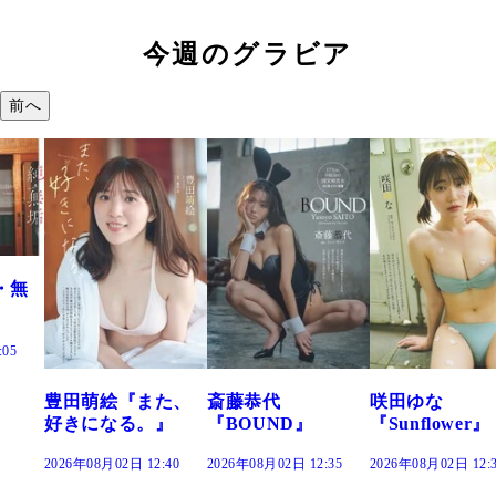
今週のグラビア
前へ
また、
斎藤恭代
咲田ゆな
藤水咲桜『花
。』
『BOUND』
『Sunflower』
だまり』
2:40
2026年08月02日 12:35
2026年08月02日 12:30
2026年08月02日 12