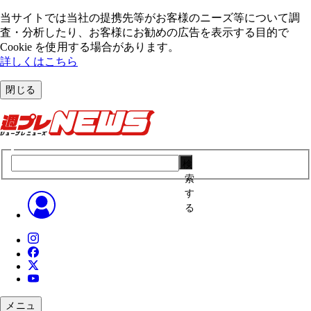
当サイトでは当社の提携先等がお客様のニーズ等について調
査・分析したり、お客様にお勧めの広告を表⽰する⽬的で
Cookie を使⽤する場合があります。
詳しくはこちら
閉じる
検
索
す
る
メニュ