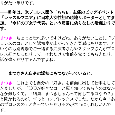
りがたい限りです。
――昨年は、米プロレス団体「WWE」主催のビッグイベント
「レッスルマニア」に日本人女性初の現地リポーターとして参
加。〝令和のプ女子代表〟という肩書に偽りなしの活躍ぶりで
す。
まつき
ちょっと恐れ多いですけどね。ありがたいことに〝プ
ロレスのコ〟として認知度が上がってきた実感はあります。と
いうのも別現場でご一緒する共演者さんやスタッフさんがプロ
レス好きだったりして、それだけで名前を覚えてもらえたり、
話が弾んだりするんですよね。
――まつきさん自身の認知にもつながっていると。
まつき
これまでも自分の〝好き〟を前面に出して仕事をして
きましたが、「◯◯が好きなコ」と広く知ってもらうのはなか
なか難しくて。「結局、まつきちゃんって何してるコなの？」
と聞かれるのが、ずっとコンプレックスでした。だから今「あ
のプロレスの」と言っていただけるのが本当にうれしいんで
す。