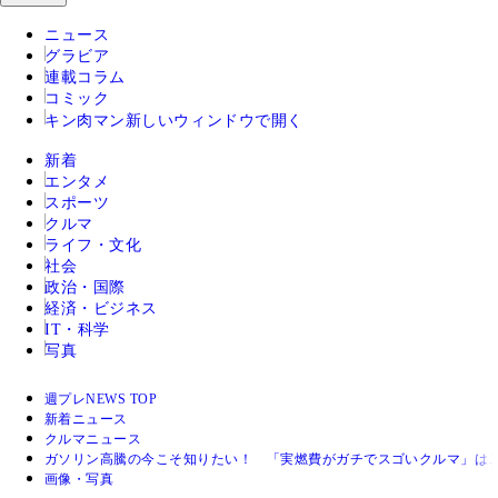
ニュース
グラビア
連載コラム
コミック
キン肉マン
新しいウィンドウで開く
新着
エンタメ
スポーツ
クルマ
ライフ・文化
社会
政治・国際
経済・ビジネス
IT・科学
写真
週プレNEWS TOP
新着ニュース
クルマニュース
ガソリン高騰の今こそ知りたい！ 「実燃費がガチでスゴいクルマ」はこ
画像・写真