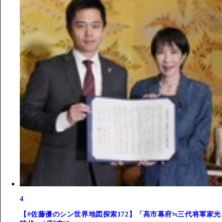
4
【#佐藤優のシン世界地図探索172】「高市幕府≒三代将軍家光