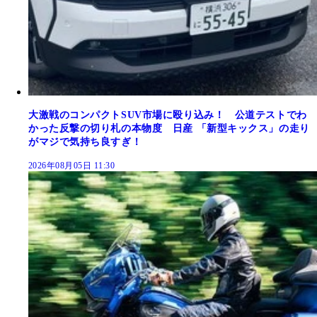
大激戦のコンパクトSUV市場に殴り込み！ 公道テストでわ
かった反撃の切り札の本物度 日産 「新型キックス」の走り
がマジで気持ち良すぎ！
2026年08月05日 11:30