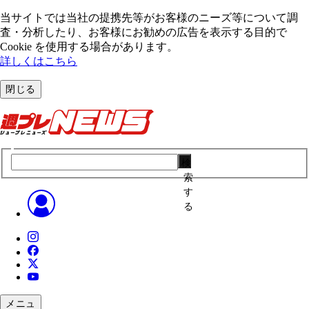
当サイトでは当社の提携先等がお客様のニーズ等について調
査・分析したり、お客様にお勧めの広告を表⽰する⽬的で
Cookie を使⽤する場合があります。
詳しくはこちら
閉じる
検
索
す
る
メニュ