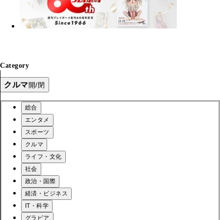
Category
クルマ
開/閉
総合
エンタメ
スポーツ
クルマ
ライフ・文化
社会
政治・国際
経済・ビジネス
IT・科学
グラビア