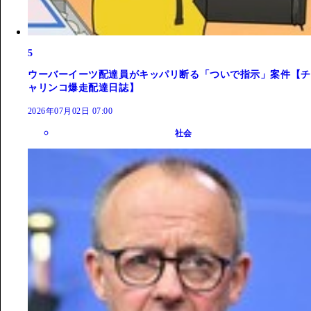
5
ウーバーイーツ配達員がキッパリ断る「ついで指示」案件【チ
ャリンコ爆走配達日誌】
2026年07月02日 07:00
社会