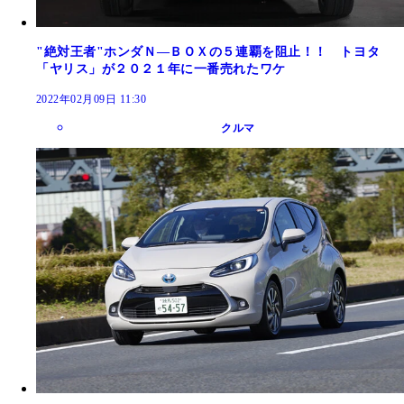
"絶対王者"ホンダＮ―ＢＯＸの５連覇を阻止！！ トヨタ
「ヤリス」が２０２１年に一番売れたワケ
2022年02月09日 11:30
クルマ