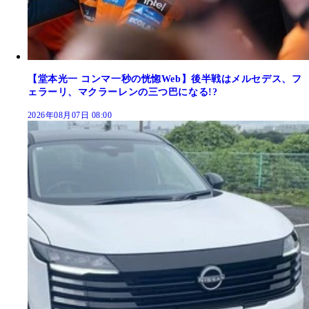
【堂本光一 コンマ一秒の恍惚Web】後半戦はメルセデス、フ
ェラーリ、マクラーレンの三つ巴になる!?
2026年08月07日 08:00