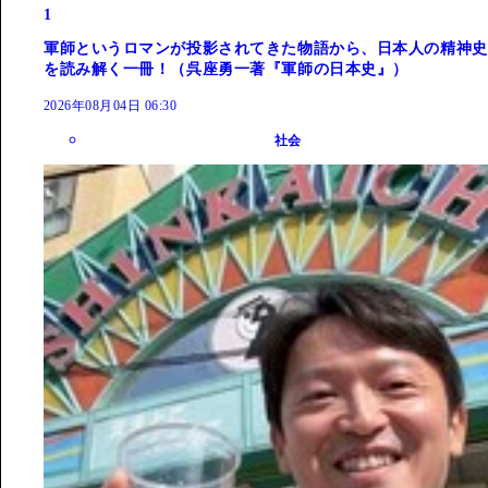
1
軍師というロマンが投影されてきた物語から、日本人の精神史
を読み解く一冊！（呉座勇一著『軍師の日本史』）
2026年08月04日 06:30
社会