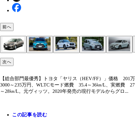
前へ
【軽自動車部門&ガソリン車部門最優秀】ダイハツ
【総合部門最優秀】トヨタ「ヤリス（HEV/FF）
【コンパクトカー部門最優秀】トヨタ「アクア
【セダン部門最優秀】トヨタ「カローラアクシオ
【SUV部門最優秀】トヨタ「ライズ（HEV/FF）」
【SUV部門最優秀】ダイハツ「ロッキー（HEV/FF
【ミニバン部門最優秀】トヨタ「シエンタ（HEV/F
【ディーゼル部門最優秀】マツダ「マツダ2（軽
次へ
ライース（ガソリン/FF）」価格 86万200～123万20
201万3000～235万円、WLTCモード燃費 35.4～36
（HEV/FF」）価格 199万7000～240万円、WLT
（HEV/FF）」価格 217万7000円、WLTCモー
格 217万3000～233万8000円、WLTCモード燃費 
価格 212万6000～235万7000円、WLTCモード燃費
価格 238万～291万円、WLTCモード燃費 28.2～28
油/FF）」価格 190万3000～232万1000円、WLT
円、WLTCモード燃費 25㎞/L、実燃費 19～23㎞/
実燃費 27～28㎞/L。元ヴィッツ。2020年発売の
燃費 33.6～35.8㎞/L、実燃費 26～27㎞/L。HEV
27.8㎞/L、実燃費 22～23㎞/L。デビューから10
㎞/L、実燃費 21～23㎞/L。開発から製造までダ
㎞/L、実燃費 21～23㎞/L。トヨタのライズと共
㎞/L、実燃費 20～23㎞/L。昨年7年ぶりのフルチ
燃費 21.6～25.2㎞/L、実燃費 20～22㎞/L。マ
デビューは2017年というロングセラーモデル。手
【総合部門最優秀】トヨタ「ヤリス（HEV/FF）」価格 201万
デルからグローバル名のヤリスに統合。スポーツカ
車。2021年に約10年ぶりのフルチェンを受けた。
経過しているが、5ナンバーサイズのボディと優れ
が行なうSUV。ワイルドな見た目、低燃費などが
箱SUVとして売れに売れているダイハツのロッキ
けたシエンタ。パワーユニットはヤリス系と同じだ
のディーゼルを搭載するマツダ2は元デミオ。今年
価で好燃費という三拍子そろった、無敵にも程があ
3000～235万円、WLTCモード燃費 35.4～36㎞/L、実燃費 27
ような乗り味を堪能できるコンパクトカー
質感、荷室容量は同門のヤリスを上回る。トヨタが
で、根強い人気を誇る。トヨタの隠れた名車だ
ケし、ライズはSUVのベストセラーに！
弟車の違いは顔と名前。エンジンや内装などは同じ
システム出力を向上させ、燃費も磨き上げられてい
マイチェンし、商品力を高めた。マツダ車らしく、
ソリン軽自動車
～28㎞/L。元ヴィッツ。2020年発売の現行モデルからグロ...
無双コンパクト
い走りを実現
この記事を読む