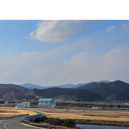
ンマガ月間新人漫画賞奨励賞を受賞。『コギャル寿司』で第47
車内でおやすみなさい。』など。週刊SPA！で漫画『今日も