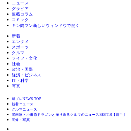
ニュース
グラビア
連載コラム
コミック
キン肉マン
新しいウィンドウで開く
新着
エンタメ
スポーツ
クルマ
ライフ・文化
社会
政治・国際
経済・ビジネス
IT・科学
写真
週プレNEWS TOP
新着ニュース
クルマニュース
漫画家・小田原ドラゴンと振り返るクルマのニュースBEST10【前半】
画像・写真