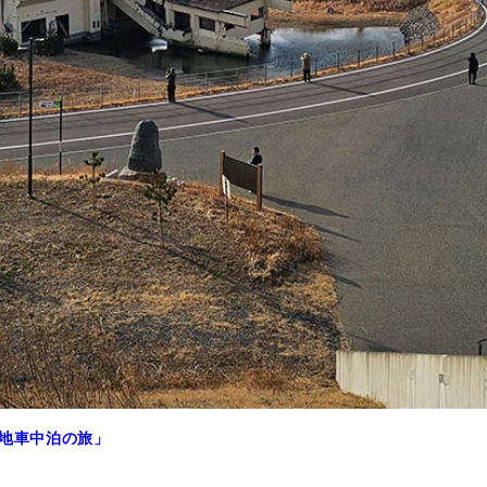
せい（怒）
災地車中泊の旅」