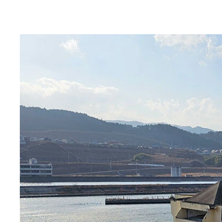
第6位 “EVの絶対王者”テスラ大失速
第9位 スズキがインドで進める“牛糞戦略”
第8位 異常気象でクルマがヤバい！
小田原ドラゴン（おだわら・どらごん） 1970
第7位 崖っぷちの日産が放つ逆襲カー
第4位 車中泊で巡った被災地の旅
春秋漫画賞受賞。代表作に『おやすみなさい。』、
つからない。』連載中