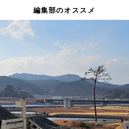
編集部のオススメ
年、兵庫県生まれ。『僕はスノーボードに行きたいのか？』でヤ
『チェリーナイツ』、『ぼくと3本足のちょんぴー』、『今夜は