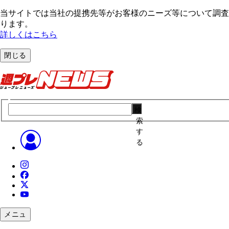
当サイトでは当社の提携先等がお客様のニーズ等について調査・
ります。
詳しくはこちら
閉じる
検
索
す
る
メニュ