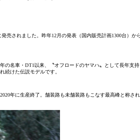
に発売されました。昨年12月の発表（国内販売計画1300台）か
年の名車・DT1以来、〝オフロードのヤマハ〟として長年支持
され続けた伝説モデルです。
20年に生産終了。舗装路も未舗装路もこなす最高峰と称されたW