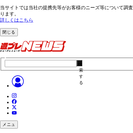
当サイトでは当社の提携先等がお客様のニーズ等について調査・
ります。
詳しくはこちら
閉じる
検
索
す
る
メニュ