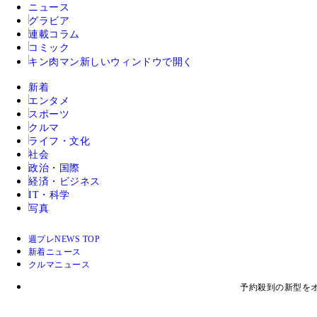
ニュース
グラビア
連載コラム
コミック
キン肉マン
新しいウィンドウで開く
新着
エンタメ
スポーツ
クルマ
ライフ・文化
社会
政治・国際
経済・ビジネス
IT・科学
写真
週プレNEWS TOP
新着ニュース
クルマニュース
予約殺到の新型をオ