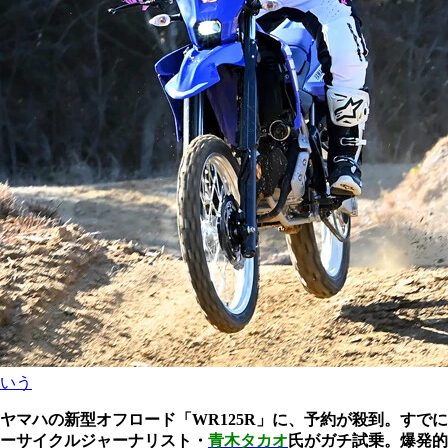
いう
ヤマハの新型オフロード「WR125R」に、予約が殺到。すでに
ーサイクルジャーナリスト・
青木タカオ
氏がガチ試乗。爆発的