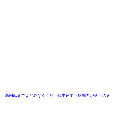
ンは、高回転までよどみなく回り、低中速でも駆動力が落ち込ま