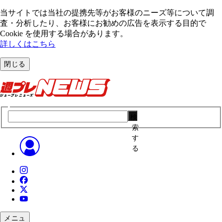
当サイトでは当社の提携先等がお客様のニーズ等について調
査・分析したり、お客様にお勧めの広告を表⽰する⽬的で
Cookie を使⽤する場合があります。
詳しくはこちら
閉じる
検
索
す
る
メニュ