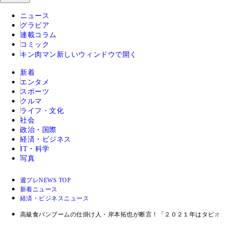
ニュース
グラビア
連載コラム
コミック
キン肉マン
新しいウィンドウで開く
新着
エンタメ
スポーツ
クルマ
ライフ・文化
社会
政治・国際
経済・ビジネス
IT・科学
写真
週プレNEWS TOP
新着ニュース
経済・ビジネスニュース
高級食パンブームの仕掛け人・岸本拓也が断言！「２０２１年はタピオ