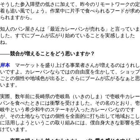
そうした参入障壁の低さに加えて、昨今のリモートワークの定
着も追い風でしょう。作業中に片手で食べられるフードが求め
られますから。
知人のパン屋さんは「最近カレーパンが売れる」と言っていま
した。すでにブームが広がり始めていることを実感しました
ね。
――競合が増えることをどう思いますか？
岸本
マーケットを盛り上げる事業者さんが増えるのはうれし
いですよ。カレーパンならではの自由度を生かして、ショップ
ごとの個性や地域色が出ると、さらにブームが広がるなぁと思
います。
実際、数年前に長崎県の壱岐島（いきのしま）で壱岐牛カレー
パンを食べたときには衝撃を受けました。その名のとおり、壱
岐牛という希少和牛のステーキが入ったカレーパンなのです
が、その土地ならではの個性を全面的に打ち出して地域おこし
に活用しようというこの取り組みには、僕自身大きな影響を受
けています。