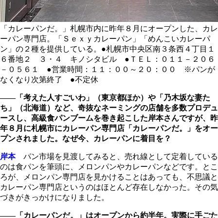
「カレーパンだ。」札幌市内に昨年８月にオープンした、カレ
ーパン専門店。「Ｓｅｘｙカレーパン」「めんこいカレーパ
ン」の２種を提供している。●札幌市中央区南３条西４丁目１
６番地２ ３・４ キノシタビル ●ＴＥＬ：０１１－２０６
－０５６１ ●営業時間：１１：００～２０：００ ※パンが
なくなり次第終了 ●不定休
――「考えた人すごいわ」（東京都ほか）や「乃木坂な妻た
ち」（北海道）など、奇抜なネーミングの店舗を多数プロデュ
ースし、高級食パンブームを巻き起こした岸本さんですが、昨
年８月に札幌市にカレーパン専門店「カレーパンだ。」をオー
プンされました。なぜ今、カレーパンに着目を？
岸本
パン市場を見渡してみると、売れ線として定着している
のは食パンを筆頭に、メロンパンやカレーパンなどです。とこ
ろが、メロンパン専門店を見かけることはあっても、不思議と
カレーパン専門店というのはほとんど存在しなかった。その気
づきがきっかけになりました。
――「カレーパンだ。」はオープンから約半年。実際に手ごた