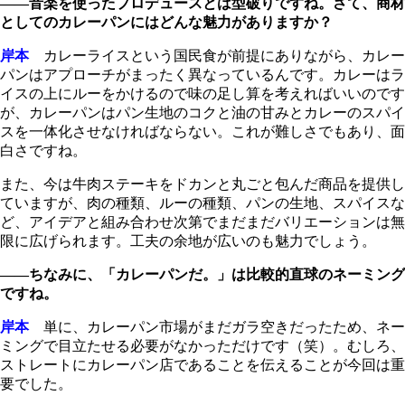
――音楽を使ったプロデュースとは型破りですね。さて、商材
としてのカレーパンにはどんな魅力がありますか？
岸本
カレーライスという国民食が前提にありながら、カレー
パンはアプローチがまったく異なっているんです。カレーはラ
イスの上にルーをかけるので味の足し算を考えればいいのです
が、カレーパンはパン生地のコクと油の甘みとカレーのスパイ
スを一体化させなければならない。これが難しさでもあり、面
白さですね。
また、今は牛肉ステーキをドカンと丸ごと包んだ商品を提供し
ていますが、肉の種類、ルーの種類、パンの生地、スパイスな
ど、アイデアと組み合わせ次第でまだまだバリエーションは無
限に広げられます。工夫の余地が広いのも魅力でしょう。
――ちなみに、「カレーパンだ。」は比較的直球のネーミング
ですね。
岸本
単に、カレーパン市場がまだガラ空きだったため、ネー
ミングで目立たせる必要がなかっただけです（笑）。むしろ、
ストレートにカレーパン店であることを伝えることが今回は重
要でした。