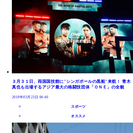
３月３１日、両国国技館に"シンガポールの黒船"来航！ 青木
真也も出場するアジア最大の格闘技団体「ＯＮＥ」の全貌
2019年03月23日 06:40
スポーツ
オススメ