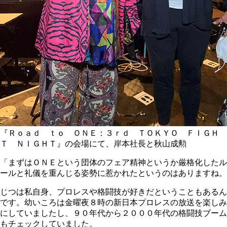
『Ｒｏａｄ ｔｏ ＯＮＥ：３ｒｄ ＴＯＫＹＯ ＦＩＧＨ
Ｔ ＮＩＧＨＴ』の会場にて、岸本社長と秋山成勲
「まずはＯＮＥという団体のフェア精神というか厳格化したル
ールと礼儀を重んじる姿勢に惹かれたというのはありますね。
じつは私自身、プロレスや格闘技が好きだということもあるん
です。幼いころは金曜夜８時の新日本プロレスの放送を楽しみ
にしていましたし、９０年代から２０００年代の格闘技ブーム
もチェックしていました。