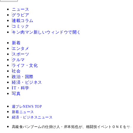
ニュース
グラビア
連載コラム
コミック
キン肉マン
新しいウィンドウで開く
新着
エンタメ
スポーツ
クルマ
ライフ・文化
社会
政治・国際
経済・ビジネス
IT・科学
写真
週プレNEWS TOP
新着ニュース
経済・ビジネスニュース
高級食パンブームの仕掛け人・岸本拓也が、格闘技イベントＯＮＥをサ