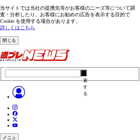
当サイトでは当社の提携先等がお客様のニーズ等について調
査・分析したり、お客様にお勧めの広告を表⽰する⽬的で
Cookie を使⽤する場合があります。
詳しくはこちら
閉じる
検
索
す
る
メニュ