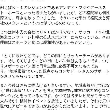
例えばＫ－１のレジェンドであるアンディ・フグやアーネス
ト・ホースといった選手たちがいましたが、どの格闘家も個性
際立ち、輝きを放っていました。そういった部分で格闘技と弊
社のスタンスというのは似ているのかなって」
じつは岸本氏の会社はＯＮＥばかりでなく、サッカーＪ１の北
海道コンサドーレ札幌の公式スポンサーにもなっている。その
理由はスポーツと食には親和性があるからだという。
「とくに欧州などでは、どこの街にもサッカーチームがありま
す。そして同じようにどの街にもパン屋はあるものです。つま
りスポーツとパン屋は日常生活に必要不可欠なものであ
り、"地域密着"といった観点からコンサドーレさんのサポート
をさせてもらっています。
また今後はさらに幅広げると言いますか、地域密着だけではな
く"世代密着"ということを考えて格闘技は非常に魅力的なコン
テンツだと思っているんです。かつては各テレビ局がこぞって
大みそかに格闘技イベントを放送していましたが、それは広い
世代にアピールできる力があるからだと思います。そこで特に