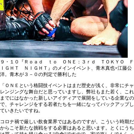
９・１０『Ｒｏａｄ ｔｏ ＯＮＥ：３ｒｄ ＴＯＫＹＯ Ｆ
ＩＧＨＴ ＮＩＧＨＴ』のメインイベント、青木真也×江藤公
洋。青木が３－０の判定で勝利した
「ＯＮＥという格闘技イベントはまだ歴史が浅く、非常にチャ
レンジングな舞台だと思っていますし、弊社もまた若く、これ
までにはなかった新しいアイディアで展開をしている企業なの
で、チャレンジをする若者たちを一緒になってバックアップし
ていきたいですね。
コロナ禍で厳しい飲食業界ではあるのですが、こういう時期だ
からこそ新たな挑戦をする必要はあると思います。とくにうち