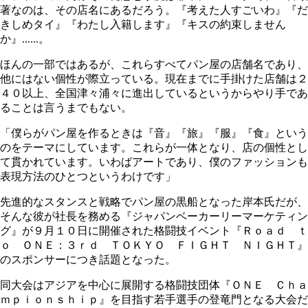
著なのは、その店名にあるだろう。『考えた人すごいわ』『だ
きしめタイ』『わたし入籍します』『キスの約束しません
か』......。
ほんの一部ではあるが、これらすべてパン屋の店舗名であり、
他にはない個性が際立っている。現在までに手掛けた店舗は２
４０以上、全国津々浦々に進出しているというからやり手であ
ることは言うまでもない。
「僕らがパン屋を作るときは『音』『旅』『服』『食』という
のをテーマにしています。これらが一体となり、店の個性とし
て貫かれています。いわばアートであり、僕のファッションも
表現方法のひとつというわけです」
先進的なスタンスと戦略でパン屋の黒船となった岸本氏だが、
そんな彼が社長を務める『ジャパンベーカーリーマーケティン
グ』が９月１０日に開催された格闘技イベント『Ｒｏａｄ ｔ
ｏ ＯＮＥ：３ｒｄ ＴＯＫＹＯ ＦＩＧＨＴ ＮＩＧＨＴ』
のスポンサーにつき話題となった。
同大会はアジアを中心に展開する格闘技団体『ＯＮＥ Ｃｈａ
ｍｐｉｏｎｓｈｉｐ』を目指す若手選手の登竜門となる大会だ