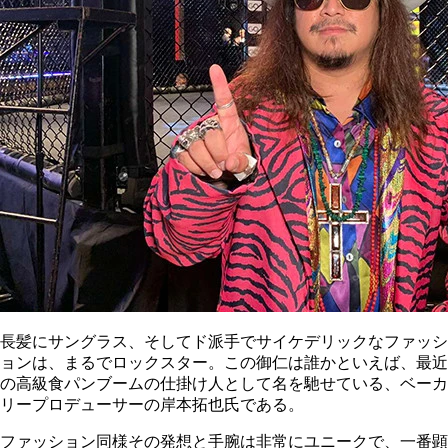
長髪にサングラス、そしてド派手でサイケデリックなファッシ
ョンは、まるでロックスター。この御仁は誰かといえば、最近
の高級食パンブームの仕掛け人として名を馳せている、ベーカ
リープロデューサーの岸本拓也氏である。
ファッション同様その発想と手腕は非常にユニークで、一番顕