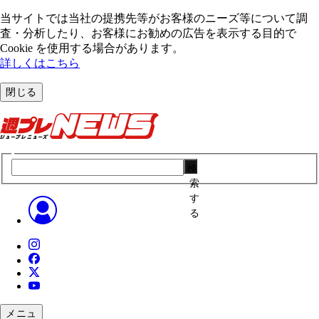
当サイトでは当社の提携先等がお客様のニーズ等について調
査・分析したり、お客様にお勧めの広告を表⽰する⽬的で
Cookie を使⽤する場合があります。
詳しくはこちら
閉じる
検
索
す
る
メニュ