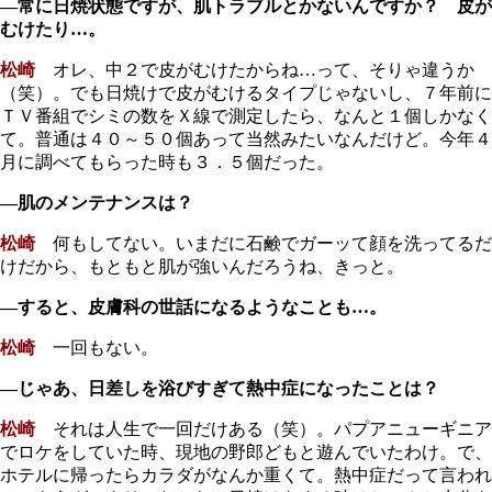
―常に日焼状態ですが、肌トラブルとかないんですか？ 皮が
むけたり…。
松崎
オレ、中２で皮がむけたからね…って、そりゃ違うか
（笑）。でも日焼けで皮がむけるタイプじゃないし、７年前に
ＴＶ番組でシミの数をＸ線で測定したら、なんと１個しかなく
て。普通は４０～５０個あって当然みたいなんだけど。今年４
月に調べてもらった時も３．５個だった。
―肌のメンテナンスは？
松崎
何もしてない。いまだに石鹸でガーッて顔を洗ってるだ
けだから、もともと肌が強いんだろうね、きっと。
―すると、皮膚科の世話になるようなことも…。
松崎
一回もない。
―じゃあ、日差しを浴びすぎて熱中症になったことは？
松崎
それは人生で一回だけある（笑）。パプアニューギニア
でロケをしていた時、現地の野郎どもと遊んでいたわけ。で、
ホテルに帰ったらカラダがなんか重くて。熱中症だって言われ