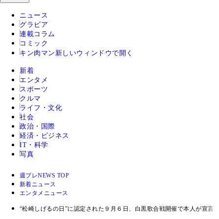
ニュース
グラビア
連載コラム
コミック
キン肉マン
新しいウィンドウで開く
新着
エンタメ
スポーツ
クルマ
ライフ・文化
社会
政治・国際
経済・ビジネス
IT・科学
写真
週プレNEWS TOP
新着ニュース
エンタメニュース
“松崎しげるの日”に認定された９月６日、白黒歌合戦開催で本人が宣言