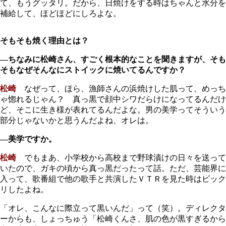
て、もうグッタリ。だから、日焼けをする時はちゃんと水分を
補給して、ほどほどにしろよな。
そもそも焼く理由とは？
―ちなみに松崎さん、すごく根本的なことを聞きますが、そも
そもなぜそんなにストイックに焼いてるんですか？
松崎
なぜって、ほら、漁師さんの浜焼けした肌って、めっち
ゃ惚れるじゃん？ 真っ黒で顔中シワだらけになってるんだけ
ど、そこに生き様が表れてるんだよな。男の美学ってそういう
部分じゃないかと思うんだよね、オレは。
―美学ですか。
松崎
でもまあ、小学校から高校まで野球漬けの日々を送って
いたので、ガキの頃から真っ黒だったって話。ただ、芸能界に
入って、歌番組で他の歌手と共演したＶＴＲを見た時はビック
リしたよね。
「オレ、こんなに際立って黒いんだ」って（笑）。ディレクタ
ーからも、しょっちゅう「松崎くんさ、肌の色が黒すぎるから