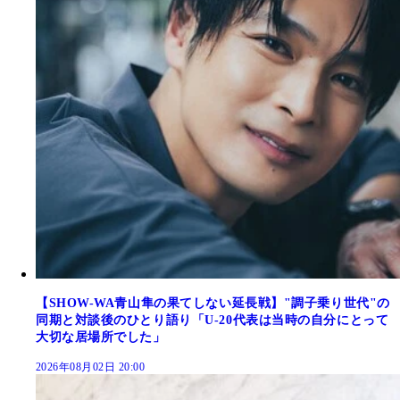
【SHOW-WA青山隼の果てしない延長戦】"調子乗り世代"の
同期と対談後のひとり語り「U-20代表は当時の自分にとって
大切な居場所でした」
2026年08月02日 20:00