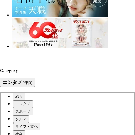
Category
エンタメ
開/閉
総合
エンタメ
スポーツ
クルマ
ライフ・文化
社会