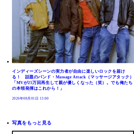
インディーズシーンの実力者が自由に楽しいロックを届け
る！ 話題のバンド・Massage Attack（マッサージアタック）
「MVが25万回再生して親が優しくなった（笑）。でも俺たち
の本領発揮はこれから！」
2026年08月01日 13:00
写真をもっと見る