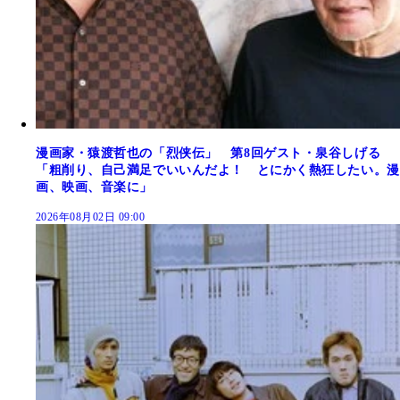
漫画家・猿渡哲也の「烈侠伝」 第8回ゲスト・泉谷しげる
「粗削り、自己満足でいいんだよ！ とにかく熱狂したい。漫
画、映画、音楽に」
2026年08月02日 09:00