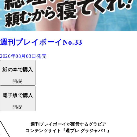
週刊プレイボーイNo.33
2026年08月03日発売
紙の本で購入
開/閉
電子版で購入
開/閉
週刊プレイボーイが運営するグラビア
コンテンツサイト『週プレ グラジャパ！』