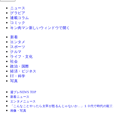
ニュース
グラビア
連載コラム
コミック
キン肉マン
新しいウィンドウで開く
新着
エンタメ
スポーツ
クルマ
ライフ・文化
社会
政治・国際
経済・ビジネス
IT・科学
写真
週プレNEWS TOP
新着ニュース
エンタメニュース
「こんなことやったら太宰が怒るんじゃないか…」１０代で時代の寵児と
画像・写真