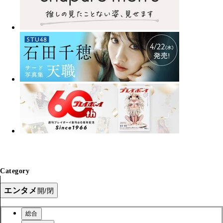
Category
エンタメ
開/閉
総合