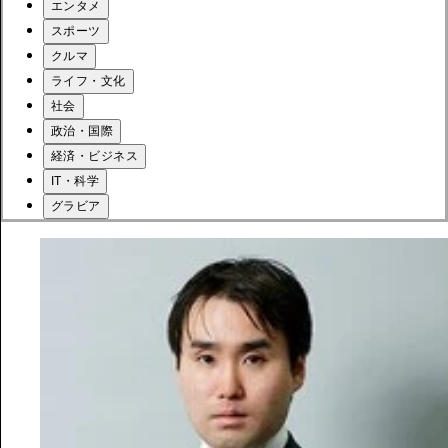
エンタメ
スポーツ
クルマ
ライフ・文化
社会
政治・国際
経済・ビジネス
IT・科学
グラビア