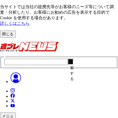
当サイトでは当社の提携先等がお客様のニーズ等について調
査・分析したり、お客様にお勧めの広告を表⽰する⽬的で
Cookie を使⽤する場合があります。
詳しくはこちら
閉じる
検
索
す
る
メニュ