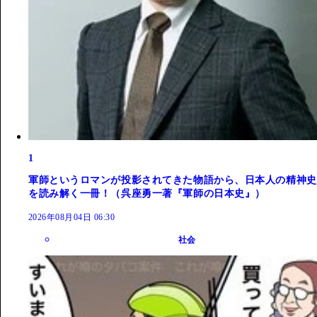
1
軍師というロマンが投影されてきた物語から、日本人の精神史
を読み解く一冊！（呉座勇一著『軍師の日本史』）
2026年08月04日 06:30
社会