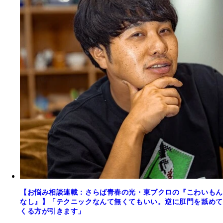
【お悩み相談連載：さらば青春の光・東ブクロの『こわいもん
なし』】「テクニックなんて無くてもいい。逆に肛門を舐めて
くる方が引きます」