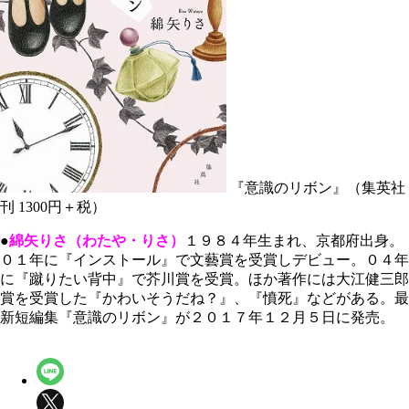
『意識のリボン』（集英社
刊 1300円＋税）
●
綿矢りさ（わたや・りさ）
１９８４年生まれ、京都府出身。
０１年に『インストール』で文藝賞を受賞しデビュー。０４年
に『蹴りたい背中』で芥川賞を受賞。ほか著作には大江健三郎
賞を受賞した『かわいそうだね？』、『憤死』などがある。最
新短編集『意識のリボン』が２０１７年１２月５日に発売。