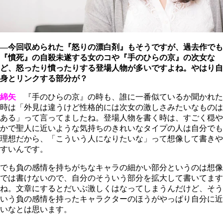
―今回収められた『怒りの漂白剤』もそうですが、過去作でも
『憤死』の自殺未遂する女のコや『手のひらの京』の次女な
ど、怒ったり憤ったりする登場人物が多いですよね。やはり自
身とリンクする部分が？
綿矢
『手のひらの京』の時も、誰に一番似ているか聞かれた
時は「外見は違うけど性格的には次女の激しさみたいなものは
ある」って言ってましたね。登場人物を書く時は、すごく穏や
かで聖人に近いような気持ちのきれいなタイプの人は自分でも
理想だから、「こういう人になりたいな」って想像して書きや
すいんです。
でも負の感情を持ちがちなキャラの細かい部分というのは想像
では書けないので、自分のそういう部分を拡大して書いてます
ね。文章にするとだいぶ激しくはなってしまうんだけど、そう
いう負の感情を持ったキャラクターのほうがやっぱり自分に近
いなとは思います。