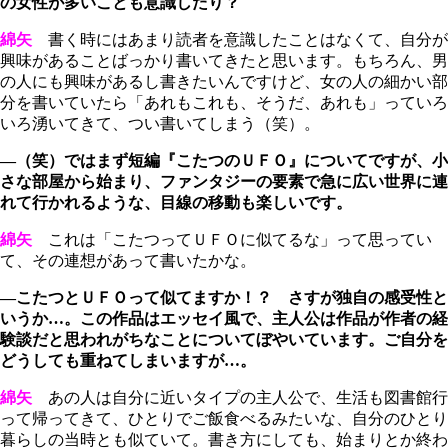
の女性が多いことも意識したり？
綿矢
書く時にはあまり読者を意識したことはなくて、自分が
興味があることばっかり書いてきたと思います。もちろん、男
の人にも興味があるし書きたいんですけど、女の人の細かい部
分を書いていたら「あれもこれも、そうだ、あれも」っていろ
いろ湧いてきて、つい書いてしまう（笑）。
―（笑）ではまず短編『こたつのＵＦＯ』についてですが、小
さな部屋から始まり、ファンタジーの要素で急に広い世界に連
れて行かれるような、目線の移動も楽しいです。
綿矢
これは「こたつってＵＦＯに似てるな」って思ってい
て、その連想があって書いたかな。
―こたつとＵＦＯって似てますか！？ さすが独自の感受性と
いうか…。この作品はエッセイ風で、主人公は作品が作者の経
験談だと思われがちなことについてぼやいています。ご自分を
どうしても重ねてしまいますが…。
綿矢
あの人は自分に近いタイプの主人公で、生活も図書館行
って帰ってきて、ひとりでご飯食べるみたいな、自分のひとり
暮らしの当時とも似ていて。書き方にしても、始まりとか終わ