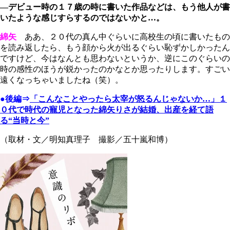
―デビュー時の１７歳の時に書いた作品などは、もう他人が書
いたような感じすらするのではないかと…。
綿矢
ああ、２０代の真ん中ぐらいに高校生の頃に書いたもの
を読み返したら、もう顔から火が出るぐらい恥ずかしかったん
ですけど、今はなんとも思わないというか、逆にこのぐらいの
時の感性のほうが鋭かったのかなとか思ったりします。すごい
遠くなっちゃいましたね（笑）。
●後編⇒
「こんなことやったら太宰が怒るんじゃないか…」１
０代で時代の寵児となった綿矢りさが結婚、出産を経て語
る“当時と今”
（取材・文／明知真理子 撮影／五十嵐和博）