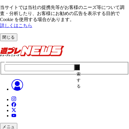
当サイトでは当社の提携先等がお客様のニーズ等について調
査・分析したり、お客様にお勧めの広告を表⽰する⽬的で
Cookie を使⽤する場合があります。
詳しくはこちら
閉じる
検
索
す
る
メニュ