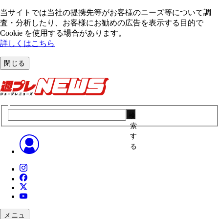
当サイトでは当社の提携先等がお客様のニーズ等について調
査・分析したり、お客様にお勧めの広告を表⽰する⽬的で
Cookie を使⽤する場合があります。
詳しくはこちら
閉じる
検
索
す
る
メニュ