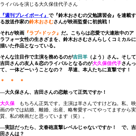
ライバルを演じる大久保佳代子さん
『週刊プレイボーイ』
で『鈴木おさむの父勉講習会』を連載す
る放送作家の
鈴木おさむ
さんが映画監督に初挑戦！
それが映画
『ラブ×ドック』
だ。こちらは恋愛で大連敗中のア
ラフォー女性の生きざまを、鈴木おさむさんらしくコミカルに
描いた作品となっている。
そんな注目作で主演を務めるのが
吉田羊
（よう）
さん。そして
吉田さんの友人＆恋のライバルとなるのが
大久保佳代子
さんっ
て、一体どーいうことなの？ 早速、本人たちに直撃です！
＊ ＊ ＊
―大久保さん、吉田さんの恋敵って正気ですか！
大久保
もちろん正気です。主演は羊さんですけどね。私、映
画の中では結婚、離婚、出産、略奪愛すべてやってますから実
質、私の映画だと思っています（笑）。
―実話だったら、文春砲直撃レベルじゃないですか！ で、吉
田さんは？