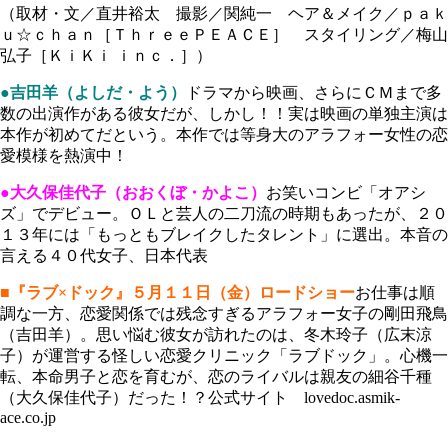
（取材・文／直井裕太 撮影／関純一 ヘア＆メイク／ｐａｋ
ｕ☆ｃｈａｎ［ＴｈｒｅｅＰＥＡＣＥ］ スタイリング／梅山
弘子［ＫｉＫｉ ｉｎｃ．］）
●吉田羊（よしだ・よう）
ドラマから映画、さらにＣＭまで多
数の出演作がある彼女だが、しかし！！実は映画の単独主演は
本作が初めてだという。本作では等身大のアラフォー女性の恋
愛模様を熱演中！
●大久保佳代子（おおくぼ・かよこ）
お笑いコンビ「オアシ
ズ」でデビュー。ＯＬと芸人の二刀流の時期もあったが、２０
１３年には「もっともブレイクしたタレント」に選出。本音の
言える４０代女子、日本代表
■『ラブ×ドック』５月１１日（金）ロードショー
お仕事は順
調な一方、恋愛関係では残念すぎるアラフォー女子の剛田飛鳥
（吉田羊）。思い悩む彼女が訪れたのは、冬木玲子（広末涼
子）が運営する怪しい恋愛クリニック「ラブドック」。心機一
転、本命男子と恋を育むが、恋のライバルは親友の細谷千種
（大久保佳代子）だった！？公式サイト lovedoc.asmik-
ace.co.jp