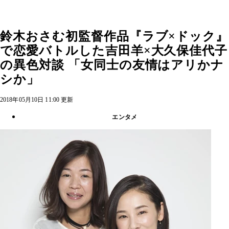
鈴木おさむ初監督作品『ラブ×ドック』
で恋愛バトルした吉田羊×大久保佳代子
の異色対談 「女同士の友情はアリかナ
シか」
2018年05月10日 11:00 更新
エンタメ