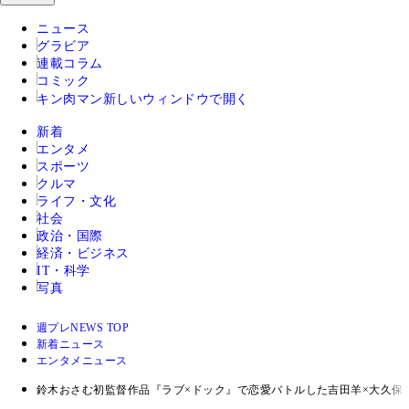
ニュース
グラビア
連載コラム
コミック
キン肉マン
新しいウィンドウで開く
新着
エンタメ
スポーツ
クルマ
ライフ・文化
社会
政治・国際
経済・ビジネス
IT・科学
写真
週プレNEWS TOP
新着ニュース
エンタメニュース
鈴木おさむ初監督作品『ラブ×ドック』で恋愛バトルした吉田羊×大久保