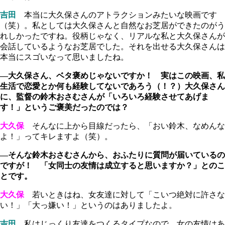
吉田
本当に大久保さんのアトラクションみたいな映画です
（笑）。私としては大久保さんと自然なお芝居ができたのがう
れしかったですね。役柄じゃなく、リアルな私と大久保さんが
会話しているようなお芝居でした。それを出せる大久保さんは
本当にスゴいなって思いましたね。
―大久保さん、ベタ褒めじゃないですか！ 実はこの映画、私
生活で恋愛とか何も経験してないであろう（！？）大久保さん
に、監督の鈴木おさむさんが「いろいろ経験させてあげま
す！」というご褒美だったのでは？
大久保
そんなに上から目線だったら、「おい鈴木、なめんな
よ！」ってキレますよ（笑）。
―そんな鈴木おさむさんから、おふたりに質問が届いているの
ですが！ 「女同士の友情は成立すると思いますか？」とのこ
とです。
大久保
若いときはね、女友達に対して「こいつ絶対に許さな
い！」「大っ嫌い！」というのはありましたよ。
吉田
私はじっくり友達をつくるタイプなので、女の友情はあ