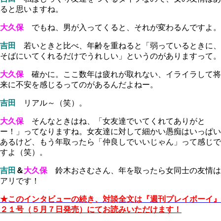
ると思いますね。
大久保
でもね、男が入ってくると、それが変わるんですよ。
吉田
若いときと比べ、年齢を重ねると「弱っているときに、
そばにいてくれるだけでうれしい」というのがありますって。
大久保
確かに。ここ数年は疲れが取れない、イライラして将
来に不安を感じるってのがあるんだよねー。
吉田
リアル～（笑）。
大久保
そんなときはね、「女友達でいてくれてありがと
ー！」ってなりますね。女友達に対して細かい愚痴はいっぱい
あるけど、もう年取ったら「仲良しでいいじゃん」って感じで
すよ（笑）。
吉田
＆
大久保
鈴木おさむさん、年を取ったら女同士の友情は
アリです！
★このインタビューの続き、対談全文は『週刊プレイボーイ』
２１号（５月７日発売）にてお読みいただけます！