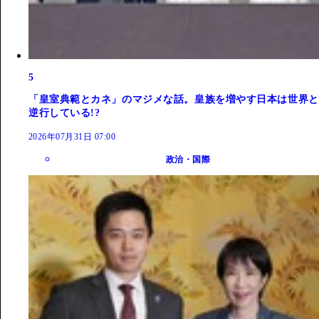
5
「皇室典範とカネ」のマジメな話。皇族を増やす日本は世界と
逆行している!?
2026年07月31日 07:00
政治・国際