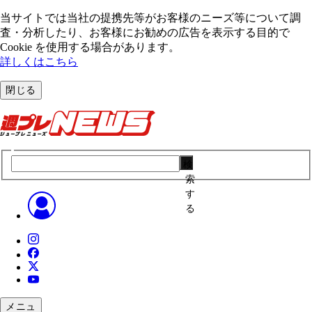
当サイトでは当社の提携先等がお客様のニーズ等について調
査・分析したり、お客様にお勧めの広告を表⽰する⽬的で
Cookie を使⽤する場合があります。
詳しくはこちら
閉じる
検
索
す
る
メニュ