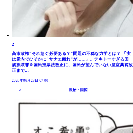
2
高市政権"それ急ぐ必要ある？"問題の不穏な力学とは？ 「実
は党内でひそかに"サナエ離れ"が......」。テキトーすぎる国
旗損壊罪＆国民投票法改正に、国民が望んでいない皇室典範改
正まで...
2026年06月28日 07:00
政治・国際