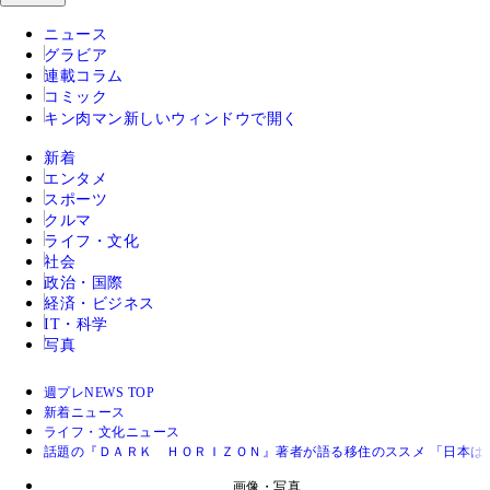
ニュース
グラビア
連載コラム
コミック
キン肉マン
新しいウィンドウで開く
新着
エンタメ
スポーツ
クルマ
ライフ・文化
社会
政治・国際
経済・ビジネス
IT・科学
写真
週プレNEWS TOP
新着ニュース
ライフ・文化ニュース
話題の『ＤＡＲＫ ＨＯＲＩＺＯＮ』著者が語る移住のススメ 「日本は
画像・写真