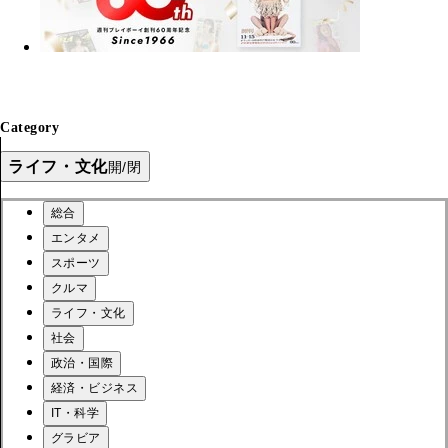
Category
ライフ・文化
開/閉
総合
エンタメ
スポーツ
クルマ
ライフ・文化
社会
政治・国際
経済・ビジネス
IT・科学
グラビア