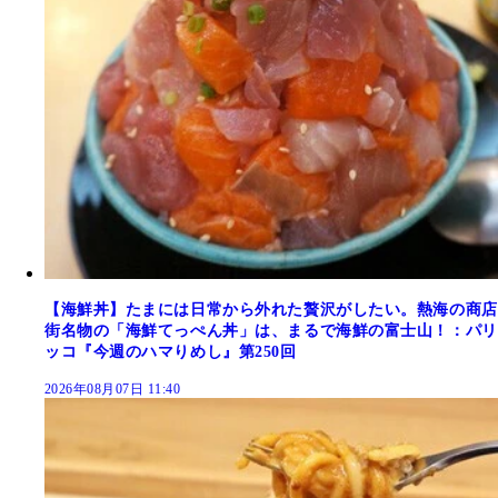
【海鮮丼】たまには日常から外れた贅沢がしたい。熱海の商店
街名物の「海鮮てっぺん丼」は、まるで海鮮の富士山！：パリ
ッコ『今週のハマりめし』第250回
2026年08月07日 11:40