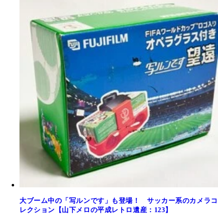
大ブーム中の「写ルンです」も登場！ サッカー系のカメラコ
レクション【山下メロの平成レトロ遺産：123】