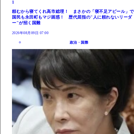
1
頼むから寝てくれ高市総理！ まさかの「寝不足アピール」で
国民も永田町もマジ困惑！ 歴代屈指の"人に頼れないリーダ
ー"が招く国難
2026年08月09日 07:00
政治・国際