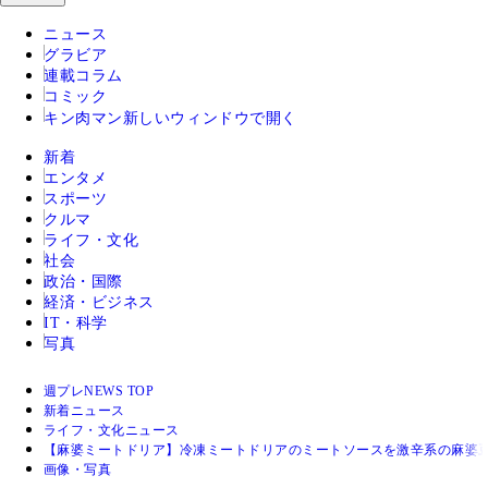
ニュース
グラビア
連載コラム
コミック
キン肉マン
新しいウィンドウで開く
新着
エンタメ
スポーツ
クルマ
ライフ・文化
社会
政治・国際
経済・ビジネス
IT・科学
写真
週プレNEWS TOP
新着ニュース
ライフ・文化ニュース
【麻婆ミートドリア】冷凍ミートドリアのミートソースを激辛系の麻婆
画像・写真