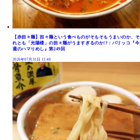
【赤担々麺】担々麺という食べものがそもそもうまいのか、そ
れとも「光陽楼」の担々麺がうますぎるのか!?：パリッコ『今
週のハマりめし』第249回
2026年07月31日 11:40