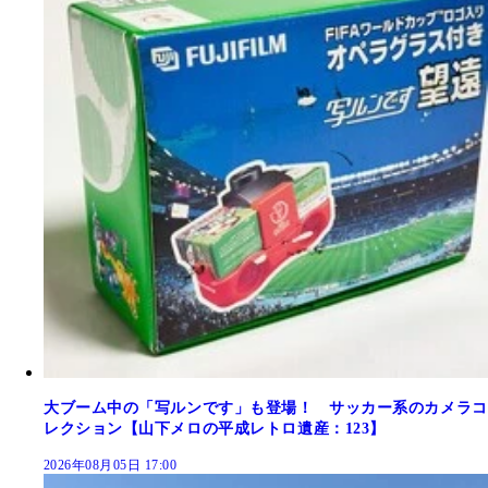
大ブーム中の「写ルンです」も登場！ サッカー系のカメラコ
レクション【山下メロの平成レトロ遺産：123】
2026年08月05日 17:00