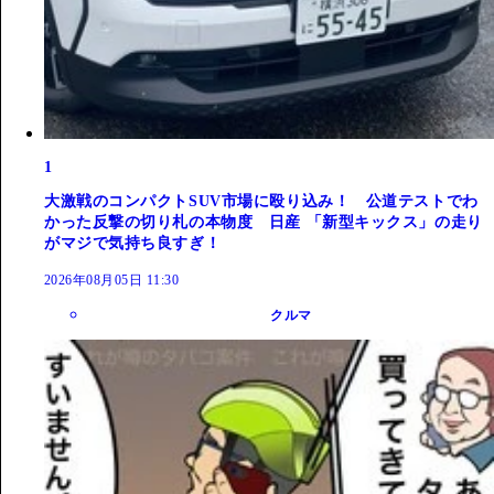
1
大激戦のコンパクトSUV市場に殴り込み！ 公道テストでわ
かった反撃の切り札の本物度 日産 「新型キックス」の走り
がマジで気持ち良すぎ！
2026年08月05日 11:30
クルマ