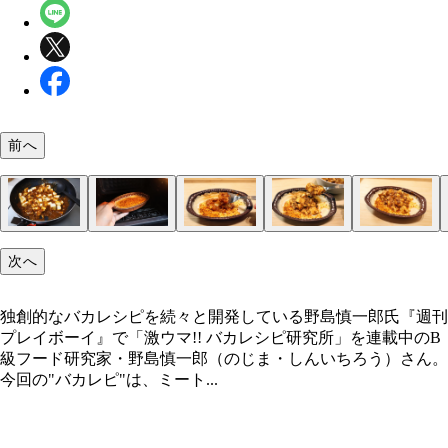
前へ
（１）マーボー！ まずは麻婆豆腐を準備しよう。
（２）レンチン！ 麻婆豆腐を調理して作る場合は
（３）除去！ ミートドリアを温めたらスプーンな
（４）かける！ ミートドリアのミートソースを取
（５）完成！「麻婆ミートドリア」
独創的なバカレシピを続々と開発している野島慎一
次へ
は市販の麻婆豆腐のもとを使っているが、レトルト
の間に電子レンジで冷凍のミートドリアを温めてお
使って表面からミートソースの部分をそぎ取るよう
いたら、その部分に麻婆豆腐をかければ完成。かけ
弁当でも問題ない。なるべく辛口のものを使い、ホ
う。サイゼリヤのミラノ風ドリアを使えればベスト
て除去しよう。面倒な場合は気にせず次の手順にス
ると麻婆の味が勝ってしまうので、最初は少なめに
独創的なバカレシピを続々と開発している野島慎一郎氏『週刊
トソースとの一体感を味わおう！
が、ミートドリアならなんでもOKだ
プするのもアリ！
べながら足していこう
プレイボーイ』で「激ウマ!! バカレシピ研究所」を連載中のB
級フード研究家・野島慎一郎（のじま・しんいちろう）さん。
今回の"バカレピ"は、ミート...