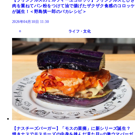
【プリングルズのミルフィーユコロッケ】プリングルズとひき
肉を重ねてパン粉をつけて油で揚げたザクザク食感のコロッケ
が誕生！＜野島慎一郎のバカレシピ＞
2026年04月10日 11:30
ライフ・文化
【ナスチーズバーガー】「モスの菜摘」に新シリーズ誕生？
焼きナスでモスチーズの中身を挟んだ見た目×の激ウマバーガ