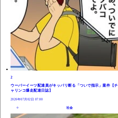
2
ウーバーイーツ配達員がキッパリ断る「ついで指示」案件【チ
ャリンコ爆走配達日誌】
2026年07月02日 07:00
社会