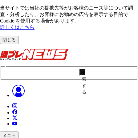
当サイトでは当社の提携先等がお客様のニーズ等について調
査・分析したり、お客様にお勧めの広告を表⽰する⽬的で
Cookie を使⽤する場合があります。
詳しくはこちら
閉じる
検
索
す
る
メニュ