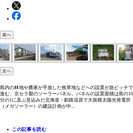
前へ
次へ
島内の林地や農家が手放した牧草地などへの設置が
佐世保港からフェリー「いのり」に乗って3時間半
小浜地区に建設された交直変換所。着工前には「生
作業員約200人が入居する宿舎。一部の作業員が通
発電事業者がチャーターする専用船「たらまゆう」
島内で伐採された木は細かく刻まれチップになり、
島内では2008年頃、海岸に巨大風車を並べる風力
島唯一の病院「宇久診療所」の元所長で、現在は非
NPO「宇久島の生活を守る会」の代表で寺の住職
ッチで進む、京セラ製のソーラーパネル。パネルの
宇久島へ。車両ごと乗船でき、メガソーラーの関連
守る会」の木寺氏も事業者との交渉に臨み、「施設
ックの店主によれば、宿舎内は「個室3畳1間で食
に朝・夕の2度、宇久平港に入港し、パネルなどの
用の肥料に使われるほか、地元の港湾業者によれば
画が浮上した。周辺環境への影響に関する懸念など
医の有吉 靖氏。素潜り18mの記録を誇る体力を武
る佐々木浄榮氏。反対活動が熱を帯びる中、檀家か
島内の林地や農家が手放した牧草地などへの設置が急ピッチで
面積は島の10分の1に及ぶ見込みだ
者の姿も目立つ
権者に許可なく売却できる」などの不平等条項を撤
浴場付き」。ただし、門限は22時と厳しめだ
工事用車両を搬入する
県境港市へ搬送され、バイオマス発電の燃料として
ら、大半の島民が反対し、計画はストップ
メガソーラー計画と水面下で動き出す風力発電計画
「和尚さんがそこまですることなのか」と心配する
進む、京セラ製のソーラーパネル。パネルの設置面積は島の10
せた
用される
ち向かう
上がる
分の1に及ぶ見込みだ北海道・釧路湿原で大規模太陽光発電所
（メガソーラー）の建設計画が中...
この記事を読む