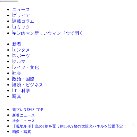
ニュース
グラビア
連載コラム
コミック
キン肉マン
新しいウィンドウで開く
新着
エンタメ
スポーツ
クルマ
ライフ・文化
社会
政治・国際
経済・ビジネス
IT・科学
写真
週プレNEWS TOP
新着ニュース
社会ニュース
【現地ルポ】島の1割を覆う約150万枚の太陽光パネルを設置予定！ 
画像・写真