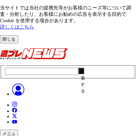
当サイトでは当社の提携先等がお客様のニーズ等について調
査・分析したり、お客様にお勧めの広告を表⽰する⽬的で
Cookie を使⽤する場合があります。
詳しくはこちら
閉じる
検
索
す
る
メニュ