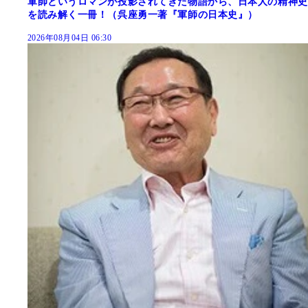
軍師というロマンが投影されてきた物語から、日本人の精神史
を読み解く一冊！（呉座勇一著『軍師の日本史』）
2026年08月04日 06:30