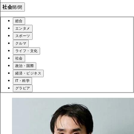
社会
開/閉
総合
エンタメ
スポーツ
クルマ
ライフ・文化
社会
政治・国際
経済・ビジネス
IT・科学
グラビア