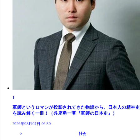
1
軍師というロマンが投影されてきた物語から、日本人の精神史
を読み解く一冊！（呉座勇一著『軍師の日本史』）
2026年08月04日 06:30
社会