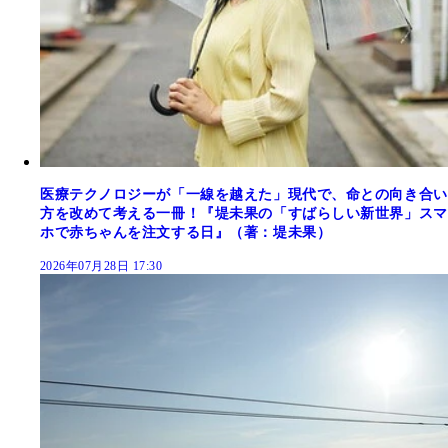
医療テクノロジーが「一線を越えた」現代で、命との向き合い
方を改めて考える一冊！『堤未果の「すばらしい新世界」スマ
ホで赤ちゃんを注文する日』（著：堤未果）
2026年07月28日 17:30