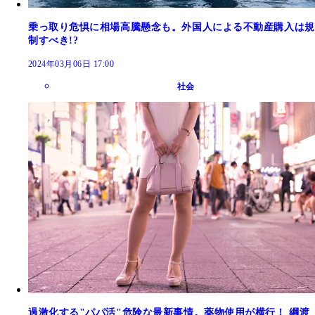
乗っ取り危惧に相場高騰懸念も。外国人による不動産購入は規
制すべき!?
2024年03月06日 17:00
社会
過激化する"パパ活"危険な最新事情。薬物使用が横行！ 綱渡