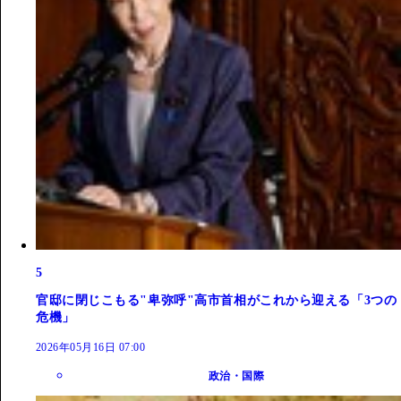
5
官邸に閉じこもる"卑弥呼"高市首相がこれから迎える「3つの
危機」
2026年05月16日 07:00
政治・国際