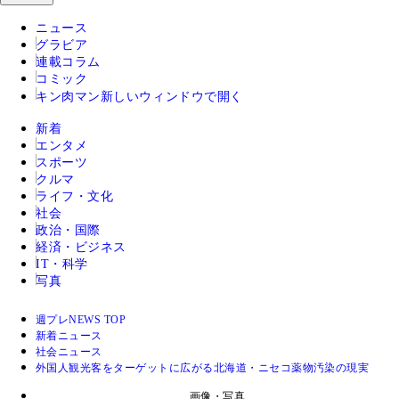
ニュース
グラビア
連載コラム
コミック
キン肉マン
新しいウィンドウで開く
新着
エンタメ
スポーツ
クルマ
ライフ・文化
社会
政治・国際
経済・ビジネス
IT・科学
写真
週プレNEWS TOP
新着ニュース
社会ニュース
外国人観光客をターゲットに広がる北海道・ニセコ薬物汚染の現実
画像・写真