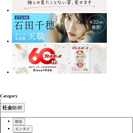
Category
社会
開/閉
総合
エンタメ