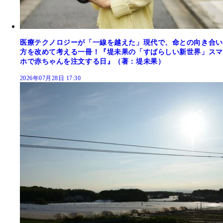
医療テクノロジーが「一線を越えた」現代で、命との向き合い
方を改めて考える一冊！『堤未果の「すばらしい新世界」スマ
ホで赤ちゃんを注文する日』（著：堤未果）
2026年07月28日 17:30