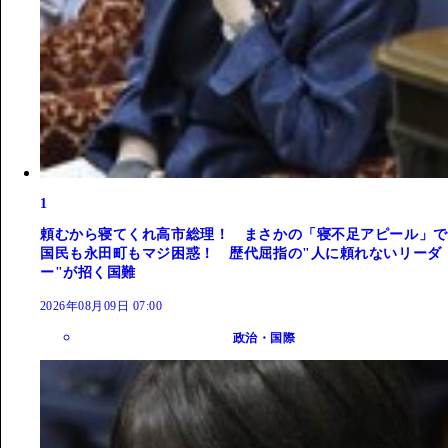
1
頼むから寝てくれ高市総理！ まさかの「寝不足アピール」で
国民も永田町もマジ困惑！ 歴代屈指の"人に頼れないリーダ
ー"が招く国難
2026年08月09日 07:00
政治・国際