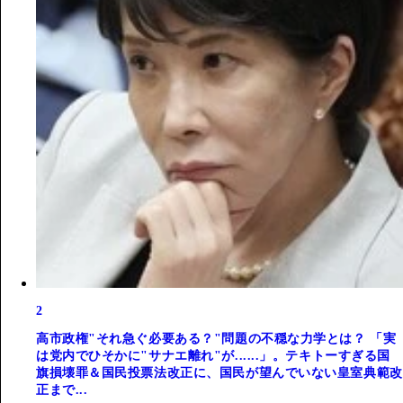
2
高市政権"それ急ぐ必要ある？"問題の不穏な力学とは？ 「実
は党内でひそかに"サナエ離れ"が......」。テキトーすぎる国
旗損壊罪＆国民投票法改正に、国民が望んでいない皇室典範改
正まで...