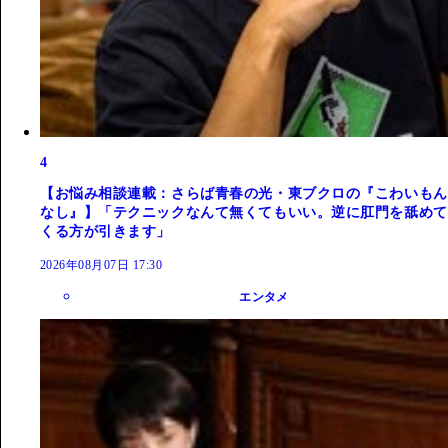
4
【お悩み相談連載：さらば青春の光・東ブクロの『こわいもん
なし』】「テクニックなんて無くてもいい。逆に肛門を舐めて
くる方が引きます」
2026年08月07日 17:30
エンタメ