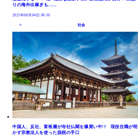
りの海外出稼ぎも......
2025年06月04日 06:30
社会
中国人、反社、富裕層が寺社仏閣を爆買い中!? 現役住職が明
かす宗教法人を使った脱税の手口