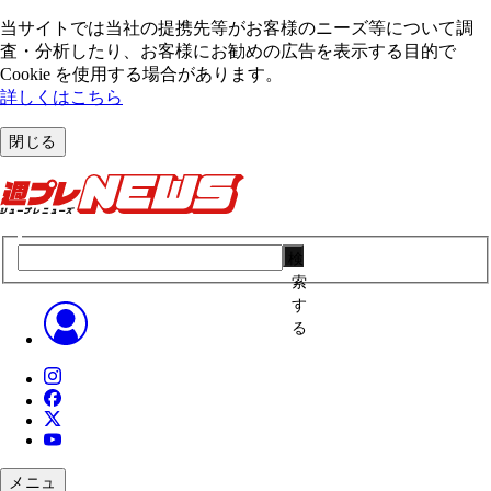
当サイトでは当社の提携先等がお客様のニーズ等について調
査・分析したり、お客様にお勧めの広告を表⽰する⽬的で
Cookie を使⽤する場合があります。
詳しくはこちら
閉じる
検
索
す
る
メニュ