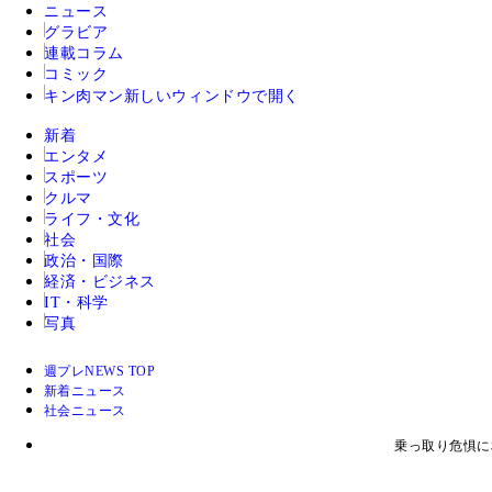
ニュース
グラビア
連載コラム
コミック
キン肉マン
新しいウィンドウで開く
新着
エンタメ
スポーツ
クルマ
ライフ・文化
社会
政治・国際
経済・ビジネス
IT・科学
写真
週プレNEWS TOP
新着ニュース
社会ニュース
乗っ取り危惧に