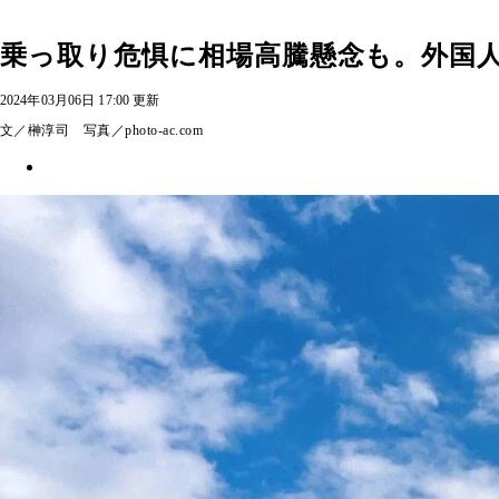
乗っ取り危惧に相場高騰懸念も。外国人
2024年03月06日 17:00 更新
文／榊淳司 写真／photo-ac.com