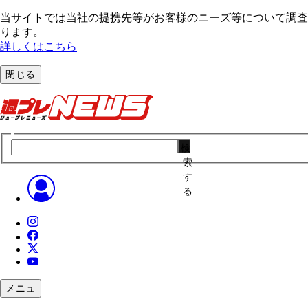
当サイトでは当社の提携先等がお客様のニーズ等について調査・
ります。
詳しくはこちら
閉じる
検
索
す
る
メニュ