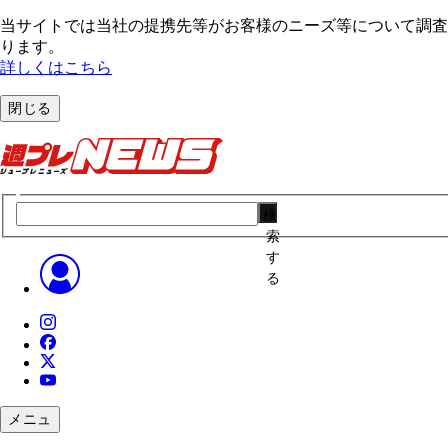
当サイトでは当社の提携先等がお客様のニーズ等について調査・
ります。
詳しくはこちら
閉じる
検
索
す
る
メニュ