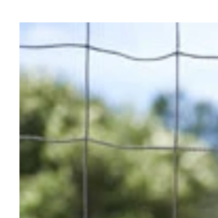
「ＶＥＮＥ」の契約記者発表会でも目標を宣言
ＴＶ出演や雑誌の取材などメディアからも注目され