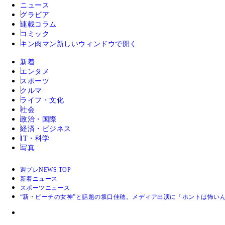
ニュース
グラビア
連載コラム
コミック
キン肉マン
新しいウィンドウで開く
新着
エンタメ
スポーツ
クルマ
ライフ・文化
社会
政治・国際
経済・ビジネス
IT・科学
写真
週プレNEWS TOP
新着ニュース
スポーツニュース
“新・ビーチの女神”と話題の坂口佳穂。メディア出演に「ホントは怖い