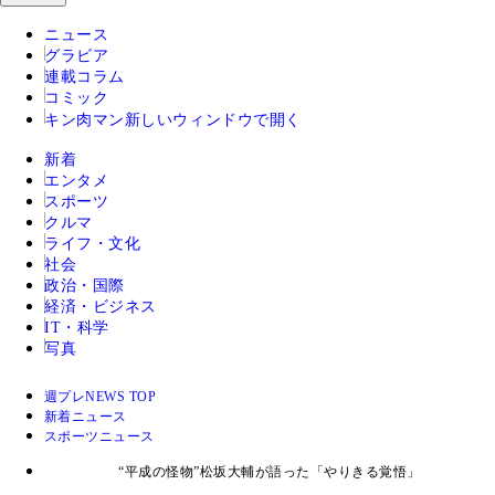
ニュース
グラビア
連載コラム
コミック
キン肉マン
新しいウィンドウで開く
新着
エンタメ
スポーツ
クルマ
ライフ・文化
社会
政治・国際
経済・ビジネス
IT・科学
写真
週プレNEWS TOP
新着ニュース
スポーツニュース
“平成の怪物”松坂大輔が語った「やりきる覚悟」