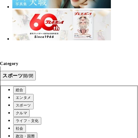
Category
スポーツ
開/閉
総合
エンタメ
スポーツ
クルマ
ライフ・文化
社会
政治・国際