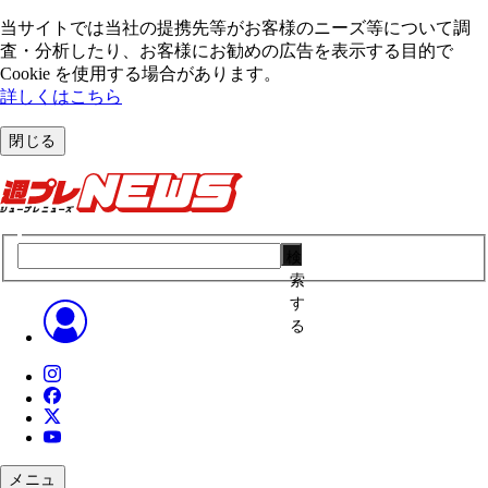
当サイトでは当社の提携先等がお客様のニーズ等について調
査・分析したり、お客様にお勧めの広告を表⽰する⽬的で
Cookie を使⽤する場合があります。
詳しくはこちら
閉じる
検
索
す
る
メニュ