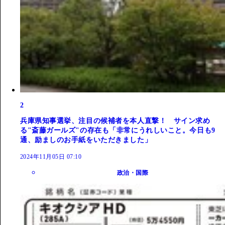
2
兵庫県知事選挙、注目の候補者を本人直撃！ サイン求め
る"斎藤ガールズ"の存在も「非常にうれしいこと。今日も9
通、励ましのお手紙をいただきました」
2024年11月05日 07:10
政治・国際