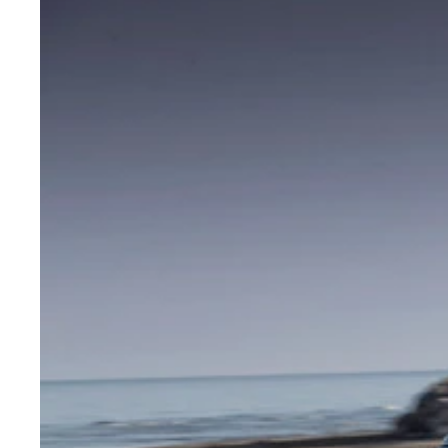
日本で発売開始となったＶＷのパサート。
【ＳＰＥＣ】●６速ＤＳＧ●全長×全幅×全高：４７
方式：ＦＦ●最高出力：１９０ＰＳ●最大トルク：