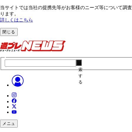
当サイトでは当社の提携先等がお客様のニーズ等について調査・
ります。
詳しくはこちら
閉じる
検
索
す
る
メニュ