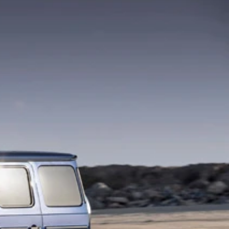
ｇ●エンジン：２リットル直列４気筒ＤＯＨＣディーゼルターボ
両本体価格：４８９万９０００円（税込）。