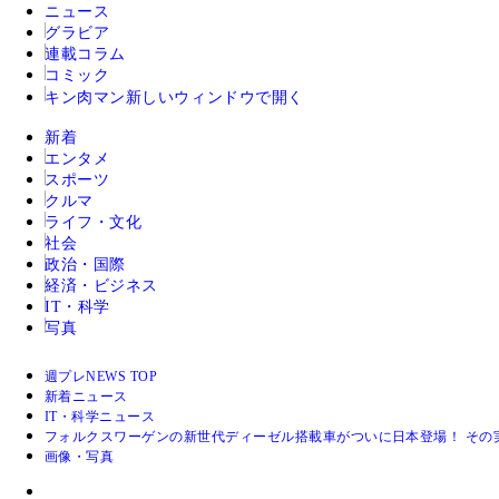
ニュース
グラビア
連載コラム
コミック
キン肉マン
新しいウィンドウで開く
新着
エンタメ
スポーツ
クルマ
ライフ・文化
社会
政治・国際
経済・ビジネス
IT・科学
写真
週プレNEWS TOP
新着ニュース
IT・科学ニュース
フォルクスワーゲンの新世代ディーゼル搭載車がついに日本登場！ その
画像・写真