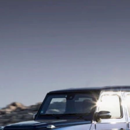
８５ｍｍ×１８３０ｍｍ×１４７０ｍｍ●車両重量：１５６０ｋ
４０．８ｋｇｍ●最小回転半径：５．４ｍ●使用燃料：軽油●車