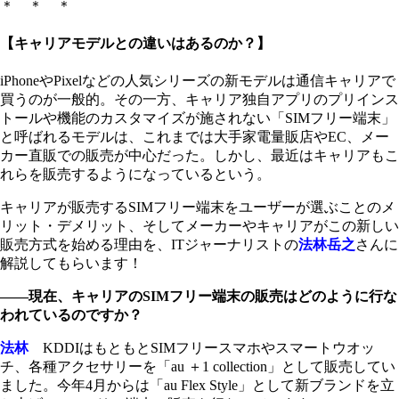
＊ ＊ ＊
【キャリアモデルとの違いはあるのか？】
iPhoneやPixelなどの人気シリーズの新モデルは通信キャリアで
買うのが一般的。その一方、キャリア独自アプリのプリインス
トールや機能のカスタマイズが施されない「SIMフリー端末」
と呼ばれるモデルは、これまでは大手家電量販店やEC、メー
カー直販での販売が中心だった。しかし、最近はキャリアもこ
れらを販売するようになっているという。
キャリアが販売するSIMフリー端末をユーザーが選ぶことのメ
リット・デメリット、そしてメーカーやキャリアがこの新しい
販売方式を始める理由を、ITジャーナリストの
法林岳之
さんに
解説してもらいます！
――現在、キャリアのSIMフリー端末の販売はどのように行な
われているのですか？
法林
KDDIはもともとSIMフリースマホやスマートウオッ
チ、各種アクセサリーを「au ＋1 collection」として販売してい
ました。今年4月からは「au Flex Style」として新ブランドを立