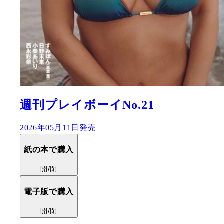
週刊プレイボーイNo.21
2026年05月11日発売
紙の本で購入
開/閉
電子版で購入
開/閉