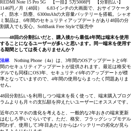
REDMI Note 15 Pro 5G 【一括】5万5008円 【分割払い】
1146円／月（48回） 6.83インチの大画面で、おサイフケータ
イ、防水・防塵、6300mAhの大容量バッテリーを搭載。シャオ
ミ製品は、6年間のセキュリティアップデートがあり48回の分
割購入でも安心。SoftBank Free Styleで販売中
――48回の分割払いだと、購入後から最低4年間は端末を使用
することになるユーザーが多いと思います。同一端末を使用す
る期間としては長くありませんか？
法林
Nothing Phone（4a）は、3年間のOSアップデートと6年
間のセキュリティアップデートが提供されます。最近は格安モ
デルでも同様にOS3年、セキュリティ6年のアップデートが標
準となっていますので、4年間の使用ならまったく問題ありま
せん。
48回分割払いを利用しつつ端末を長く使って、端末購入プログ
ラムよりも月々の支払額を抑えたいユーザーにオススメです。
近年のスマホの進化を考えると、一般的な2年おきの端末更新
はむしろ早いぐらいです。ただ、格安、フラッグシップモデル
問わず、使用して3年目あたりからはバッテリーの劣化が見ら