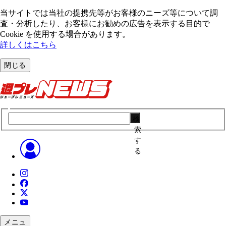
当サイトでは当社の提携先等がお客様のニーズ等について調
査・分析したり、お客様にお勧めの広告を表⽰する⽬的で
Cookie を使⽤する場合があります。
詳しくはこちら
閉じる
検
索
す
る
メニュ