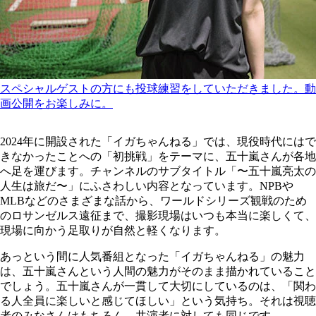
スペシャルゲストの方にも投球練習をしていただきました。動
画公開をお楽しみに。
2024年に開設された「イガちゃんねる」では、現役時代にはで
きなかったことへの「初挑戦」をテーマに、五十嵐さんが各地
へ足を運びます。チャンネルのサブタイトル「〜五十嵐亮太の
人生は旅だ〜」にふさわしい内容となっています。NPBや
MLBなどのさまざまな話から、ワールドシリーズ観戦のため
のロサンゼルス遠征まで、撮影現場はいつも本当に楽しくて、
現場に向かう足取りが自然と軽くなります。
あっという間に人気番組となった「イガちゃんねる」の魅力
は、五十嵐さんという人間の魅力がそのまま描かれていること
でしょう。五十嵐さんが一貫して大切にしているのは、「関わ
る人全員に楽しいと感じてほしい」という気持ち。それは視聴
者のみなさんはもちろん、共演者に対しても同じです。