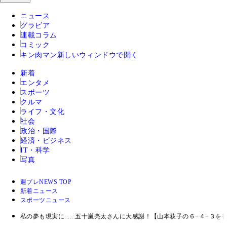
ニュース
グラビア
連載コラム
コミック
キン肉マン
新しいウィンドウで開く
新着
エンタメ
スポーツ
クルマ
ライフ・文化
社会
政治・国際
経済・ビジネス
IT・科学
写真
週プレNEWS TOP
新着ニュース
スポーツニュース
私の夢も現実に......五十嵐亮太さんに大感謝！【山本萩子の６−４−３を