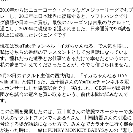
2010年からはニューヨーク・メッツなどメジャーリーグでもプ
レーし、2013年に日本球界に復帰すると、ソフトバンクでリー
グ優勝や日本一に貢献。最後の2シーズンは古巣のヤクルトで
過ごし、2020年に現役を引退されました。日米通算で900試合
以上に登板したレジェンドです。
現在はYouTubeチャンネル「イガちゃんねる」で人気を博し、
私はそちらの番組のアシスタントとしてお世話になっていま
す。憧れだった選手とお仕事できるだけで幸せだというのに、
私の夢まで叶えてくださったことが、今でも信じられません。
5月28日のヤクルト主催の西武戦は、「イガちゃんねる DAY
with uFit」と銘打った、五十嵐さんのYouTubeチャンネルを冠
スポンサーにした協賛試合です。実はこれ、OB選手が出身球
団から試合の冠名を買い取るという、前代未聞の試みなんで
す。
この企画を発案したのは、五十嵐さんの敏腕マネージャーであ
り大のヤクルトファンでもあるAさん。川端慎吾さんの引退に
号泣する姿が話題になった方で、みんなでカラオケに行く機会
があった時に、一緒にFUNKY MONKEY BABYSさんの『悲し