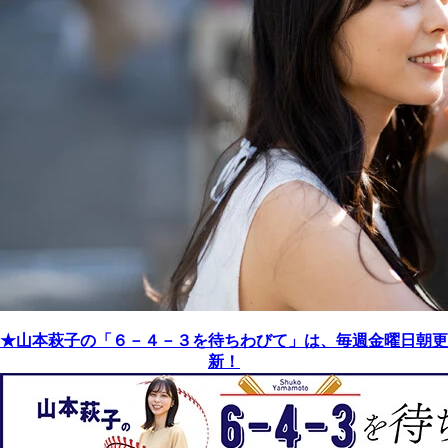
★山本萩子の「６－４－３を待ちわびて」は、毎週金曜日朝更
新！