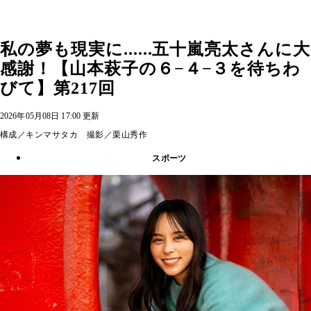
私の夢も現実に......五十嵐亮太さんに大
感謝！【山本萩子の６−４−３を待ちわ
びて】第217回
2026年05月08日 17:00 更新
構成／キンマサタカ 撮影／栗山秀作
スポーツ