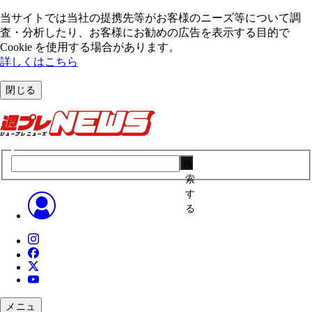
当サイトでは当社の提携先等がお客様のニーズ等について調
査・分析したり、お客様にお勧めの広告を表⽰する⽬的で
Cookie を使⽤する場合があります。
詳しくはこちら
閉じる
検
索
す
る
メニュ