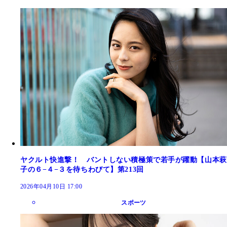
ヤクルト快進撃！ バントしない積極策で若手が躍動【山本萩
子の６−４−３を待ちわびて】第213回
2026年04月10日 17:00
スポーツ