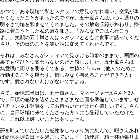
かつて、ある現場で私とスタッフの意見がすれ違い、空気が重
たくなったことがあったのですが、五十嵐さんはいつも通りの
明るさで場を和ませてくれました。その放送収録が終わり、帰
路に着こうとした私の肩を叩き、「みんなでごはん行こう
よ」。笑顔の五十嵐さんはスタッフとともに食事に誘ってくだ
さり、その日のことを笑い話に変えてくれたんです。
それは、みなさんがメディアで見かける印象のままで、画面の
裏でも何ひとつ変わらないのだと感じました。五十嵐さんは、
無意識に周りを明るくできる、生粋の「Giver（他人のために
行動することを厭わず、惜しみなく与えることができる人）」
です。愛されないわけがないですよね。
さて、始球式当日は、五十嵐さん、マネージャーAさんと3人
で、日頃の感謝を込めたさまざまな企画を準備しています。ぜ
ひチャンネル登録をしてお待ちいただけたら嬉しいです。さら
に、当日球場に来てくださった方々にも登録していただけた
ら、これ以上嬉しいことはありません。
夢を叶えていただいた感謝をしっかり胸に刻んで、暇さえあれ
ば硬球を握る日々を過ごしています。始球式、精一杯頑張りま