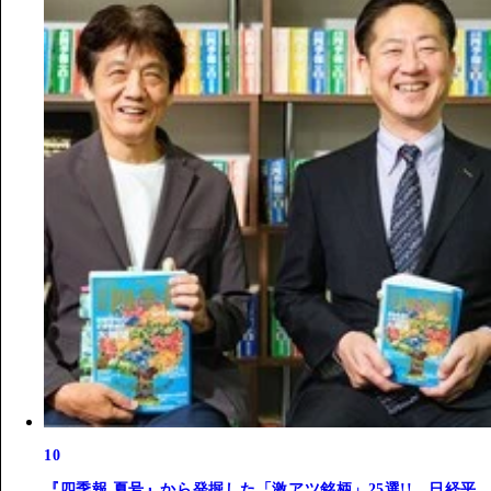
10
『四季報 夏号』から発掘した「激アツ銘柄」25選!! 日経平