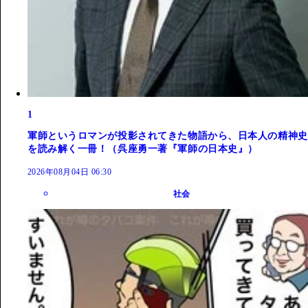
1
軍師というロマンが投影されてきた物語から、日本人の精神史
を読み解く一冊！（呉座勇一著『軍師の日本史』）
2026年08月04日 06:30
社会