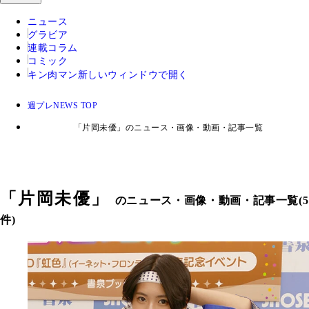
ニュース
グラビア
連載コラム
コミック
キン肉マン
新しいウィンドウで開く
週プレNEWS TOP
「片岡未優」のニュース・画像・動画・記事一覧
「
片岡未優
」
のニュース・画像・動画・記事一覧(5
件)