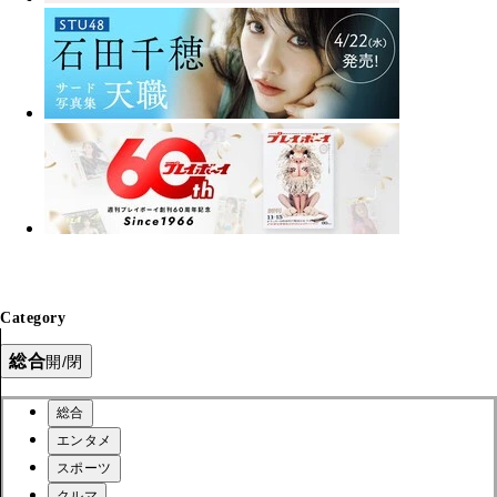
Category
総合
開/閉
総合
エンタメ
スポーツ
クルマ