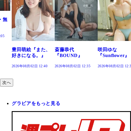
た、
斎藤恭代
咲田ゆな
藤水咲桜『花
』
『BOUND』
『Sunflower』
だまり』
:40
2026年08月02日 12:35
2026年08月02日 12:30
2026年08月02日 12:
次へ
グラビアをもっと見る