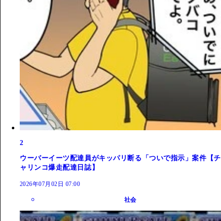
2
ウーバーイーツ配達員がキッパリ断る「ついで指示」案件【チ
ャリンコ爆走配達日誌】
2026年07月02日 07:00
社会