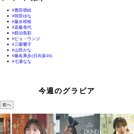
豊田萌絵
咲田ゆな
藤水咲桜
斎藤恭代
鍛治島彩
ピョ・ウンジ
三園響子
山田かな
藤嶌果歩(日向坂46)
七瀬なな
今週のグラビア
前へ