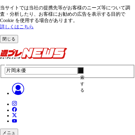
当サイトでは当社の提携先等がお客様のニーズ等について調
査・分析したり、お客様にお勧めの広告を表⽰する⽬的で
Cookie を使⽤する場合があります。
詳しくはこちら
閉じる
検
索
す
る
メニュ