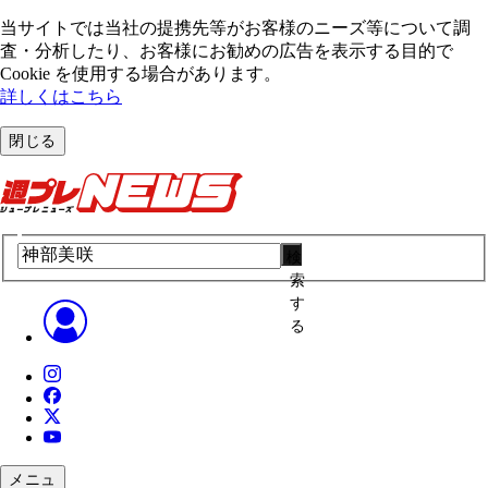
当サイトでは当社の提携先等がお客様のニーズ等について調
査・分析したり、お客様にお勧めの広告を表⽰する⽬的で
Cookie を使⽤する場合があります。
詳しくはこちら
閉じる
検
索
す
る
メニュ