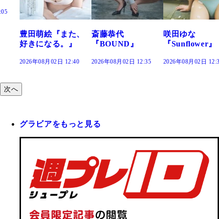
た、
斎藤恭代
咲田ゆな
藤水咲桜『花
』
『BOUND』
『Sunflower』
だまり』
:40
2026年08月02日 12:35
2026年08月02日 12:30
2026年08月02日 12:
次へ
グラビアをもっと見る