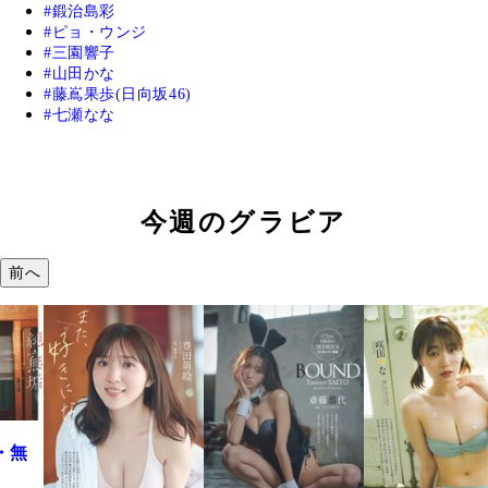
鍛治島彩
ピョ・ウンジ
三園響子
山田かな
藤嶌果歩(日向坂46)
七瀬なな
今週のグラビア
前へ