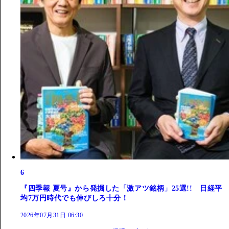
6
『四季報 夏号』から発掘した「激アツ銘柄」25選!! 日経平
均7万円時代でも伸びしろ十分！
2026年07月31日 06:30