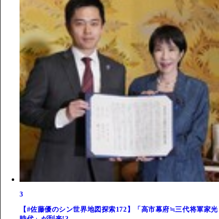
3
【#佐藤優のシン世界地図探索172】「高市幕府≒三代将軍家光
時代」が到来!?