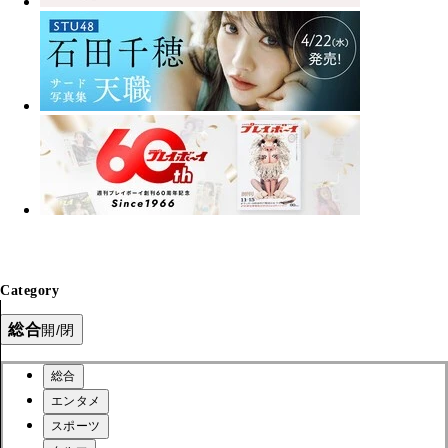
Category
総合
開/閉
総合
エンタメ
スポーツ