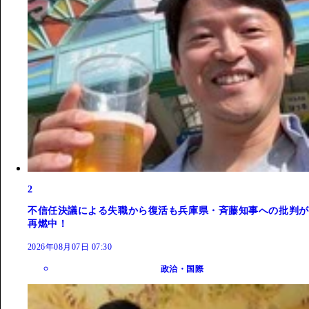
2
不信任決議による失職から復活も兵庫県・斉藤知事への批判が
再燃中！
2026年08月07日 07:30
政治・国際