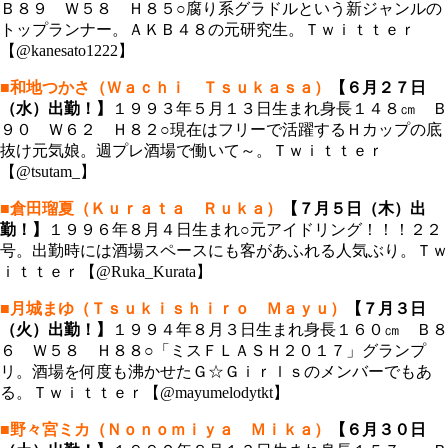
Ｂ８９ Ｗ５８ Ｈ８５○腐り系グラドルという新ジャンルの
トップランナー。ＡＫＢ４８の元研究生。Ｔｗｉｔｔｅｒ
【@kanesato1222】
■和地つかさ（Ｗａｃｈｉ Ｔｓｕｋａｓａ）
【６月２７日
（水）出勤！】
１９９３年５月１３日生まれ身長１４８㎝ Ｂ
９０ Ｗ６２ Ｈ８２○現在はフリーで活躍するＨカップの底
抜け元気娘。週プレ酒場で働いて～。Ｔｗｉｔｔｅｒ
【@tsutam_】
■倉田瑠夏（Ｋｕｒａｔａ Ｒｕｋａ）
【７月５日（木）出
勤！】
１９９６年８月４日生まれ○元アイドリング！！！２２
号。出勤時には酒場スペースにも客があふれる人気ぶり。Ｔｗ
ｉｔｔｅｒ【@Ruka_Kurata】
■月城まゆ（Ｔｓｕｋｉｓｈｉｒｏ Ｍａｙｕ）
【７月３日
（火）出勤！】
１９９４年８月３日生まれ身長１６０㎝ Ｂ８
６ Ｗ５８ Ｈ８８○「ミスＦＬＡＳＨ２０１７」グランプ
リ。酒場を何度も沸かせたＧ☆Ｇｉｒｌｓのメンバーでもあ
る。Ｔｗｉｔｔｅｒ【@mayumelodytkt】
■野々宮ミカ（Ｎｏｎｏｍｉｙａ Ｍｉｋａ）
【６月３０日