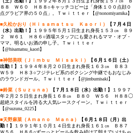
（土）出勤！】
１９９２年８月１３日生まれ身長１５７㎝ Ｂ
８８ Ｗ６０ Ｈ８８○キャッチコピーは「身体１００点顔０
点グラビア界の５０点」。Ｔｗｉｔｔｅｒ【@nonomiyamika】
■久松かおり（Ｈｉｓａｍａｔｓｕ Ｋａｏｒｉ）
【７月４日
（水）出勤！】
１９９５年５月１日生まれ身長１５３㎝ Ｂ９
２ Ｗ６１ Ｈ８６○酒場スタッフにも愛されるママ・オブ・
ママ。明るいお酒の申し子。Ｔｗｉｔｔｅｒ
【@hisamatsu_kaori】
■神部美咲（Ｊｉｍｂｕ Ｍｉｓａｋｉ）
【６月１６日（土）
出勤！】
１９９４年８月２０日生まれ身長１６３㎝ Ｂ８３
Ｗ５９ Ｈ８３○フジテレビ系のボクシング中継でもおなじみ
のラウンドガール。Ｔｗｉｔｔｅｒ【@jimbumisaki】
■鈴菜（Ｓｕｚｕｎａ）
【７月１８日（水）出勤！】
１９９７
年２月２５日生まれ身長１６８㎝ Ｂ８０ Ｗ５６ Ｈ８８◯
超絶スタイルを誇る大人気レースクイーン。Ｔｗｉｔｔｅｒ
【@suzuna_0225】
■天野麻菜（Ａｍａｎｏ Ｍａｎａ）
【６月１８日（月）出
勤！】
１９９１年１０月１４日生まれ身長１６１㎝ Ｂ８７
Ｗ５６ Ｈ８６○ずーっとビールを飲み続けて朝までいけちゃ