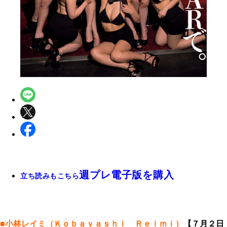
週プレ電子版を購入
立ち読みもこちら
■小林レイミ（Ｋｏｂａｙａｓｈｉ Ｒｅｉｍｉ）
【７月２日