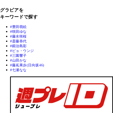
グラビアを
キーワードで探す
豊田萌絵
咲田ゆな
藤水咲桜
斎藤恭代
鍛治島彩
ピョ・ウンジ
三園響子
山田かな
藤嶌果歩(日向坂46)
七瀬なな