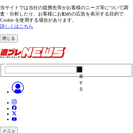
当サイトでは当社の提携先等がお客様のニーズ等について調
査・分析したり、お客様にお勧めの広告を表⽰する⽬的で
Cookie を使⽤する場合があります。
詳しくはこちら
閉じる
検
索
す
る
メニュ