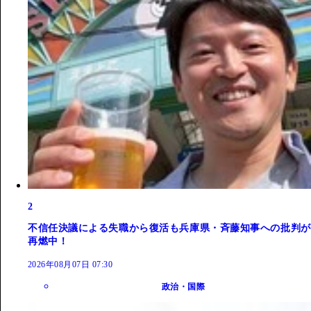
2
不信任決議による失職から復活も兵庫県・斉藤知事への批判が
再燃中！
2026年08月07日 07:30
政治・国際