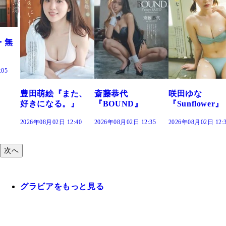
・無
:05
豊田萌絵『また、
斎藤恭代
咲田ゆな
好きになる。』
『BOUND』
『Sunflower』
2026年08月02日 12:40
2026年08月02日 12:35
2026年08月02日 12:
次へ
グラビアをもっと見る