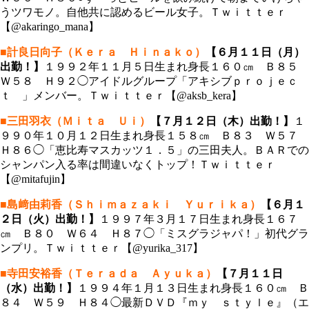
うツワモノ。自他共に認めるビール女子。Ｔｗｉｔｔｅｒ
【@akaringo_mana】
■計良日向子（Ｋｅｒａ Ｈｉｎａｋｏ）
【６月１１日（月）
出勤！】
１９９２年１１月５日生まれ身長１６０㎝ Ｂ８５
Ｗ５８ Ｈ９２◯アイドルグループ「アキシブｐｒｏｊｅｃ
ｔ 」メンバー。Ｔｗｉｔｔｅｒ【@aksb_kera】
■三田羽衣（Ｍｉｔａ Ｕｉ）
【７月１２日（木）出勤！】
１
９９０年１０月１２日生まれ身長１５８㎝ Ｂ８３ Ｗ５７
Ｈ８６◯「恵比寿マスカッツ１．５」の三田夫人。ＢＡＲでの
シャンパン入る率は間違いなくトップ！Ｔｗｉｔｔｅｒ
【@mitafujin】
■島﨑由莉香（Ｓｈｉｍａｚａｋｉ Ｙｕｒｉｋａ）
【６月１
２日（火）出勤！】
１９９７年３月１７日生まれ身長１６７
㎝ Ｂ８０ Ｗ６４ Ｈ８７◯「ミスグラジャパ！」初代グラ
ンプリ。Ｔｗｉｔｔｅｒ【@yurika_317】
■寺田安裕香（Ｔｅｒａｄａ Ａｙｕｋａ）
【７月１１日
（水）出勤！】
１９９４年１月１３日生まれ身長１６０㎝ Ｂ
８４ Ｗ５９ Ｈ８４◯最新ＤＶＤ『ｍｙ ｓｔｙｌｅ』（エ