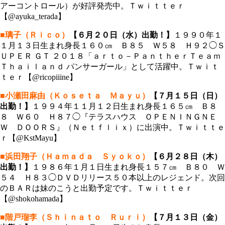
アーコントロール）が好評発売中。Ｔｗｉｔｔｅｒ
【@ayuka_terada】
■璃子（Ｒｉｃｏ）
【６月２０日（水）出勤！】
１９９０年１
１月１３日生まれ身長１６０㎝ Ｂ８５ Ｗ５８ Ｈ９２◯Ｓ
ＵＰＥＲ ＧＴ ２０１８「ａｒｔｏ－ＰａｎｔｈｅｒＴｅａｍ
Ｔｈａｉｌａｎｄ パンサーガール」として活躍中。Ｔｗｉｔ
ｔｅｒ【@ricopiiine】
■小瀬田麻由（Ｋｏｓｅｔａ Ｍａｙｕ）
【７月１５日（日）
出勤！】
１９９４年１１月１２日生まれ身長１６５㎝ Ｂ８
８ Ｗ６０ Ｈ８７◯『テラスハウス ＯＰＥＮＩＮＧＮＥ
Ｗ ＤＯＯＲＳ』（Ｎｅｔｆｌｉｘ）に出演中。Ｔｗｉｔｔｅ
ｒ【@KstMayu】
■浜田翔子（Ｈａｍａｄａ Ｓｙｏｋｏ）
【６月２８日（木）
出勤！】
１９８６年１月１日生まれ身長１５７㎝ Ｂ８０ Ｗ
５４ Ｈ８３◯ＤＶＤリリース５０本以上のレジェンド。次回
のＢＡＲは妹のこうと出勤予定です。Ｔｗｉｔｔｅｒ
【@shokohamada】
■階戸瑠李（Ｓｈｉｎａｔｏ Ｒｕｒｉ）
【７月１３日（金）