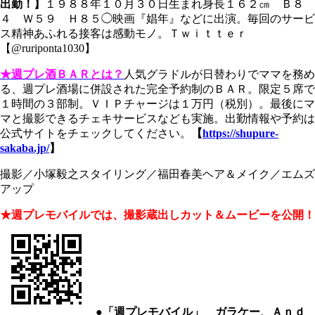
出勤！】
１９８８年１０月３０日生まれ身長１６２㎝ Ｂ８
４ Ｗ５９ Ｈ８５◯映画『娼年』などに出演。毎回のサービ
ス精神あふれる接客は感動モノ。Ｔｗｉｔｔｅｒ
【@ruriponta1030】
★週プレ酒ＢＡＲとは？
人気グラドルが日替わりでママを務め
る、週プレ酒場に併設された完全予約制のＢＡＲ。限定５席で
１時間の３部制。ＶＩＰチャージは１万円（税別）。最後にマ
マと撮影できるチェキサービスなども実施。出勤情報や予約は
公式サイトをチェックしてください。
【
https://shupure-
sakaba.jp/
】
撮影／小塚毅之スタイリング／福田春美ヘア＆メイク／エムズ
アップ
★週プレモバイルでは、撮影蔵出しカット＆ムービーを公開！
●「週プレモバイル」 ガラケー、Ａｎｄ