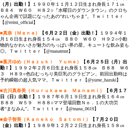
（月）出勤！】
１９９０年１１月１２日生まれ身長１７１㎝
Ｂ８４ Ｗ６０ Ｈ８２○『水曜日のダウンタウン』のクロち
ゃん企画で話題になったあの“れいちゃま”。Ｔｗｉｔｔｅｒ
【@reimi_official】
■真奈（Ｍａｎａ）
【６月２２日（金）出勤！】
１９９４年１
月１６日生まれ身長１５４㎝ Ｂ８０ Ｗ６０ Ｈ９２○小動
物的なかわいさが魅力のちっぱい界の星。キュートな飲み姿も
◎。Ｔｗｉｔｔｅｒ【@manatmnt】
■葉月ゆめ（Ｈａｚｕｋｉ Ｙｕｍｅ）
【６月２５日（月）出
勤！】
１９９２年２月６日生まれ身長１５８㎝ Ｂ８８ Ｗ６
３ Ｈ８９○色白むっちり美巨乳のグラビアン。前回出勤時は
予約瞬殺の超人気ママ。Ｔｗｉｔｔｅｒ【@yume_hazuki】
■古川真奈美（Ｈｕｒｕｋａｗａ Ｍａｎａｍｉ）
【６月１７
日（日）出勤！】
１９８７年６月１９日生まれ身長１６４㎝
Ｂ８８ Ｗ５９ Ｈ８８○ママ登場回数Ｎｏ．１の大功労
者“まなみん”。Ｔｗｉｔｔｅｒ【@mana_0619】
■金子智美（Ｋａｎｅｋｏ Ｓａｔｏｍｉ）
【７月２０日
（金）出勤！】
１９８９年１２月２２日生まれ身長１５８㎝