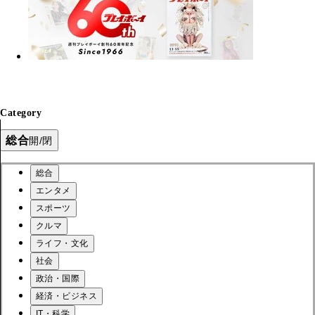
Category
総合
開/閉
総合
エンタメ
スポーツ
クルマ
ライフ・文化
社会
政治・国際
経済・ビジネス
IT・科学