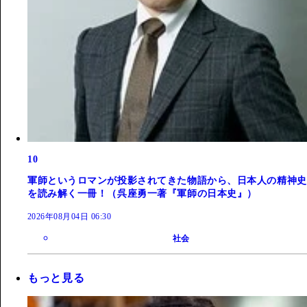
10
軍師というロマンが投影されてきた物語から、日本人の精神史
を読み解く一冊！（呉座勇一著『軍師の日本史』）
2026年08月04日 06:30
社会
もっと見る