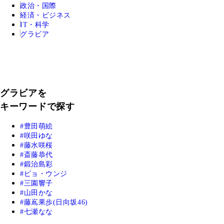
政治・国際
経済・ビジネス
IT・科学
グラビア
グラビアを
キーワードで探す
豊田萌絵
咲田ゆな
藤水咲桜
斎藤恭代
鍛治島彩
ピョ・ウンジ
三園響子
山田かな
藤嶌果歩(日向坂46)
七瀬なな