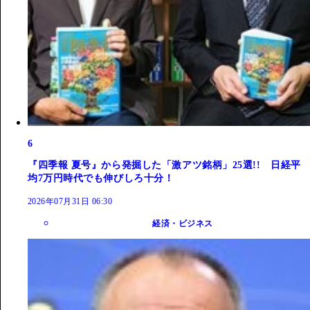
6
『四季報 夏号』から発掘した「激アツ銘柄」25選!! 日経平
均7万円時代でも伸びしろ十分！
2026年07月31日 06:30
経済・ビジネス