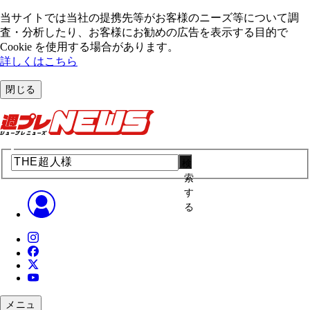
当サイトでは当社の提携先等がお客様のニーズ等について調
査・分析したり、お客様にお勧めの広告を表⽰する⽬的で
Cookie を使⽤する場合があります。
詳しくはこちら
閉じる
検
索
す
る
メニュ