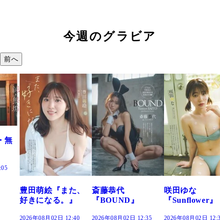
今週のグラビア
前へ
た、
斎藤恭代
咲田ゆな
藤水咲桜『花
』
『BOUND』
『Sunflower』
だまり』
:40
2026年08月02日 12:35
2026年08月02日 12:30
2026年08月02日 12: