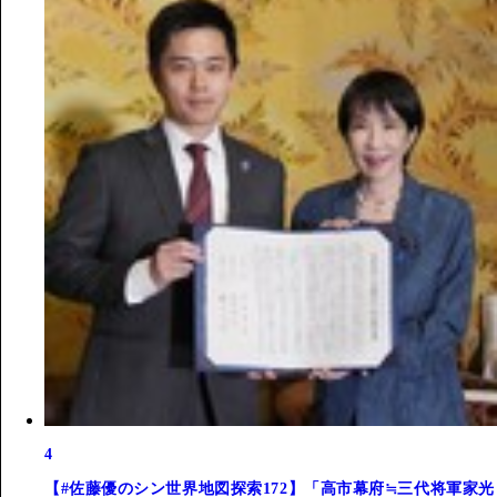
4
【#佐藤優のシン世界地図探索172】「高市幕府≒三代将軍家光