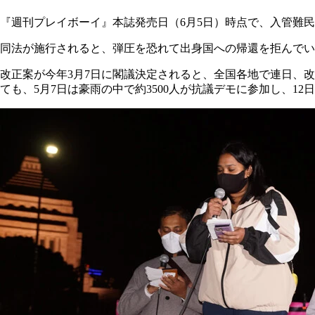
『週刊プレイボーイ』本誌発売日（6月5日）時点で、入管難
同法が施行されると、弾圧を恐れて出身国への帰還を拒んでい
改正案が今年3月7日に閣議決定されると、全国各地で連日、
ても、5月7日は豪雨の中で約3500人が抗議デモに参加し、12