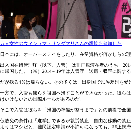
カ人女性のウィシュマ・サンダマリさんの親族も参加した
日本には、オーバーステイをしたり、在留資格が何かしらの理
出入国在留管理庁（以下、入管） は非正規滞在者のうち、2014
に帰国した。（※）2014～19年は入管庁「送還・収容に関す
だが残る4％は帰らない。その多くは、出身国で民族差別を受
一方で、入管も彼らを祖国へ帰すことができなかった。彼らは
はいけないとの国際ルールがあるのだ。
そこで入管は彼らを「帰国の準備が整うまで」との前提で全国
仮放免の条件は「進学はできるが就労禁止、自由な移動の禁止
よりはマシだと、難民認定申請が不許可になっても、非正規滞