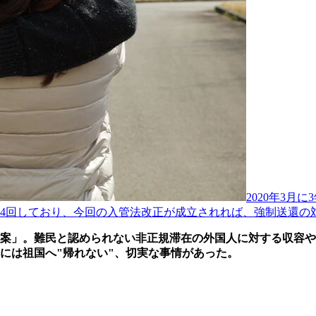
2020年3
4回しており、今回の入管法改正が成立されれば、強制送還の
案」。難民と認められない非正規滞在の外国人に対する収容や
には祖国へ"帰れない"、切実な事情があった。