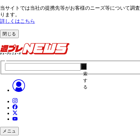
当サイトでは当社の提携先等がお客様のニーズ等について調査・
ります。
詳しくはこちら
閉じる
検
索
す
る
メニュ