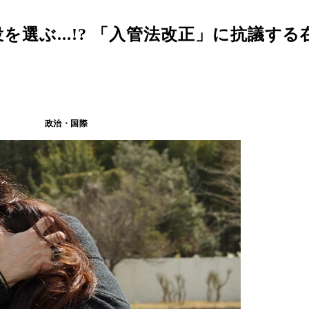
選ぶ...!? 「入管法改正」に抗議す
政治・国際