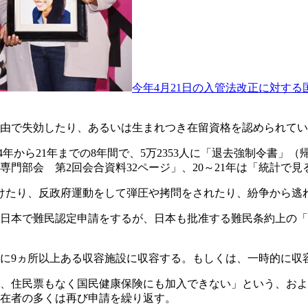
今年4月21日の入管法改正に対する
由で失効したり、あるいは生まれつき在留資格を認められてい
年から21年までの8年間で、5万2353人に「退去強制令書」（
る専門部会 第2回会合資料32ページ」、20～21年は「統計
けたり、反政府運動をして弾圧や拷問をされたり、紛争から逃
日本で難民認定申請をするが、日本も批准する難民条約上の「
に9ヵ所以上ある収容施設に収容する。もしくは、一時的に収
、住民票もなく国民健康保険にも加入できない」という、およ
在者の多くは再び申請を繰り返す。