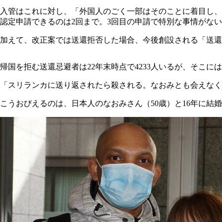
入管はこれに対し、「外国人のごく一部はそのことに着目し、
認定申請できるのは2回まで。3回目の申請で特別な事情がな
加えて、改正案では送還拒否した場合、今後創設される「送還
帰国を拒む送還忌避者は22年末時点で4233人いるが、そこ
「スリランカに送り返されたら殺される。なおみとも会えなく
こうおびえるのは、日本人のなおみさん（50歳）と16年に結