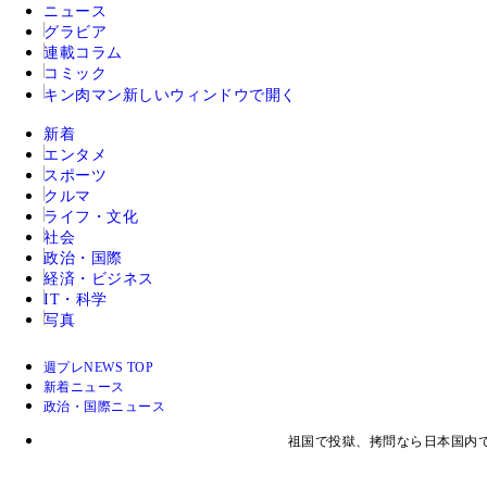
ニュース
グラビア
連載コラム
コミック
キン肉マン
新しいウィンドウで開く
新着
エンタメ
スポーツ
クルマ
ライフ・文化
社会
政治・国際
経済・ビジネス
IT・科学
写真
週プレNEWS TOP
新着ニュース
政治・国際ニュース
祖国で投獄、拷問なら日本国内で