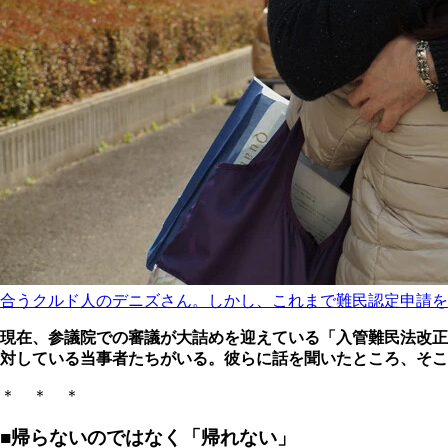
合うクルド人のデニズさん。しかし、これまで難民認定申請を
現在、参議院での審議が大詰めを迎えている「入管難民法改正
対している当事者たちがいる。彼らに話を聞いたところ、そこ
＊ ＊ ＊
■帰らないのではなく「帰れない」