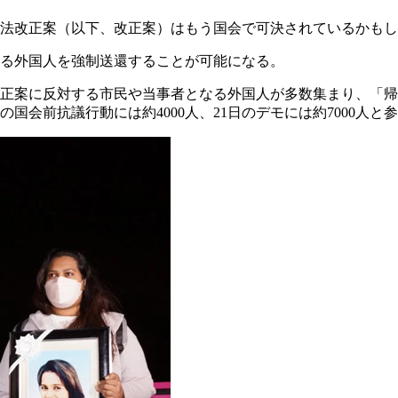
民法改正案（以下、改正案）はもう国会で可決されているかも
る外国人を強制送還することが可能になる。
改正案に反対する市民や当事者となる外国人が多数集まり、「
日の国会前抗議行動には約4000人、21日のデモには約7000人