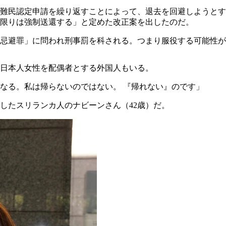
難民認定申請を繰り返すことによって、退去を回避しようとす
い限りは強制送還する」と定めた改正案を出したのだ。
忌避罪」に問われ刑事罰を科される。つまり服役する可能性が
には日本人女性を配偶者とする外国人もいる。
なる。私は帰らないのではない。 『帰れない』のです」
婚したスリランカ人のナビーンさん（42歳）だ。