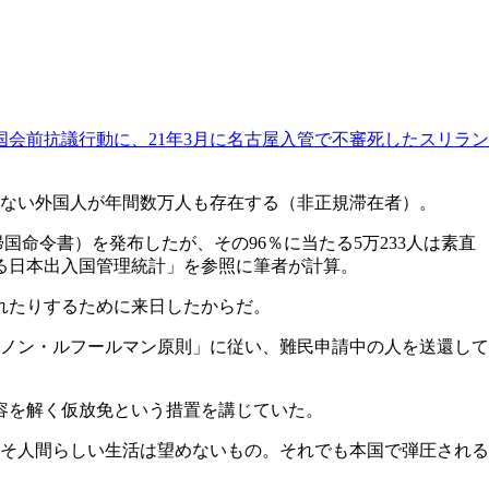
国会前抗議行動に、21年3月に名古屋入管で不審死したスリラン
ない外国人が年間数万人も存在する（非正規滞在者）。
帰国命令書）を発布したが、その96％に当たる5万233人は素直
で見る日本出入国管理統計」を参照に筆者が計算。
れたりするために来日したからだ。
ノン・ルフールマン原則」に従い、難民申請中の人を送還して
容を解く仮放免という措置を講じていた。
そ人間らしい生活は望めないもの。それでも本国で弾圧される